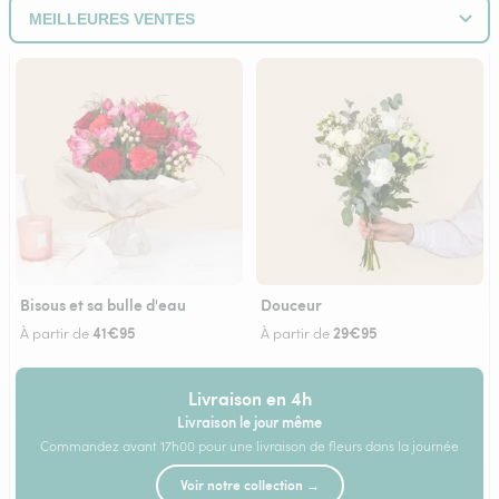
Bisous et sa bulle d'eau
Douceur
41€95
29€95
À partir de
À partir de
Livraison en 4h
Livraison le jour même
Commandez avant 17h00 pour une livraison de fleurs dans la journée
Voir notre collection →