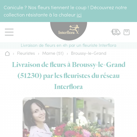
Aller au contenu
Canicule ? Nos fleurs tiennent le coup ! Découvrez notre
collection résistante à la chaleur
ici
Livraison de fleurs en 4h par un fleuriste Interflora
›
Fleuristes
›
Marne (51)
›
Broussy-le-Grand
Accueil
Livraison de fleurs à Broussy-le-Grand
(51230) par les fleuristes du réseau
Interflora