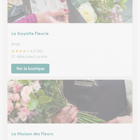
La Gayotte Fleurie
Avize
★
★
★
★
★
4.4 (30)
27, allée Jules Lucotte
Voir la boutique
La Maison des Fleurs