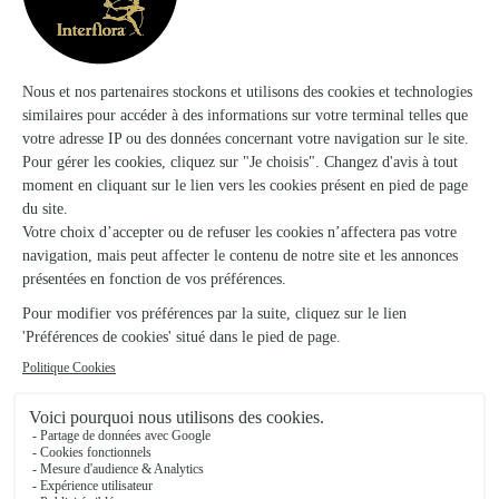
Ils ont fait livrer des fleurs ou une plante à
Broussy-le-Grand
★
★
★
★
★
Fête des pères.
Un joli bouquet pour souhaiter une belle fête à mon Papa. La
livraison a parfaitement été effectuée. Je recommande.
30/06/2026
★
★
★
★
★
Respect du délai de livraison
Respect du délai de livraison. Qualité du produit.