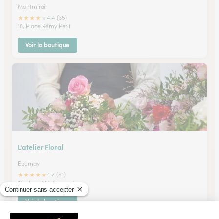
Montmirail
★
★
★
★
★
4.4 (35)
10, Place Rémy Petit
Voir la boutique
L’atelier Floral
Epernay
★
★
★
★
★
4.7 (51)
21, place Méditerranée
Voir la boutique