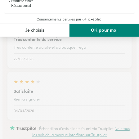
18/12/2025
★
★
★
★
★
Très contente du service
Très contente du site et du bouquet reçu.
22/06/2026
★
★
★
★
★
Satisfaite
Rien à signaler
04/04/2026
Trustpilot
Échantillon d'avis clients fourni via Trustpilot.
Voir tous
les avis de la marque Interflora sur Trustpilot