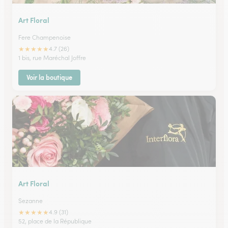
Art Floral
Fere Champenoise
★
★
★
★
★
4.7 (26)
1 bis, rue Maréchal Joffre
Voir la boutique
Art Floral
Sezanne
★
★
★
★
★
4.9 (31)
52, place de la République