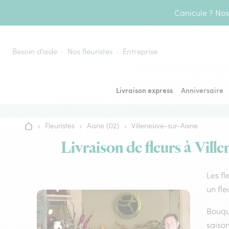
Aller au contenu
Canicule ? Nos 
Besoin d’aide
Nos fleuristes
Entreprise
Livraison express
Anniversaire
›
Fleuristes
›
Aisne (02)
›
Villeneuve-sur-Aisne
Accueil
Livraison de fleurs à Vill
Les fl
un fle
Bouque
saison