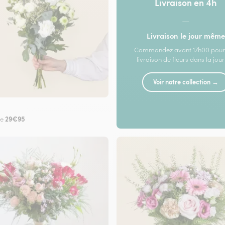
Livraison en 4h
—
Livraison le jour même
Commandez avant 17h00 pour
livraison de fleurs dans la jou
Voir notre collection →
29€95
de