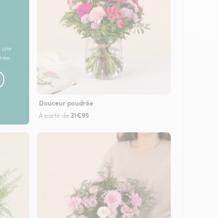
 une
rnée
Douceur poudrée
31€95
À partir de