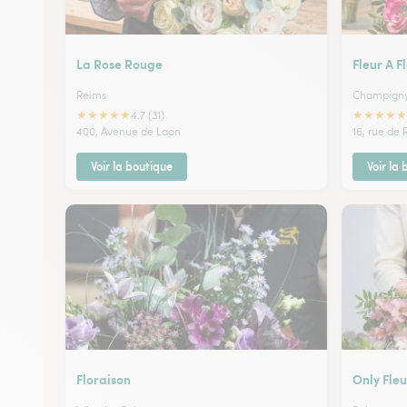
La Rose Rouge
Fleur A F
Reims
Champign
★
★
★
★
★
★
★
★
★
★
4.7 (31)
400, Avenue de Laon
16, rue de
Voir la boutique
Voir la
Floraison
Only Fleu