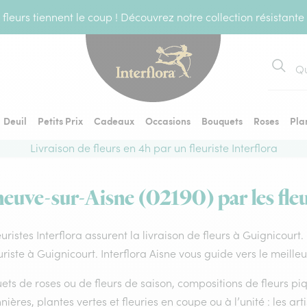
fleurs tiennent le coup ! Découvrez notre collection résistante
Recher
Deuil
Petits Prix
Cadeaux
Occasions
Bouquets
Roses
Pla
Livraison de fleurs en 4h par un fleuriste Interflora
eneuve-sur-Aisne (02190) par les fleu
euristes Interflora assurent la livraison de fleurs à Guignicourt
uriste à Guignicourt. Interflora Aisne vous guide vers le meille
ts de roses ou de fleurs de saison, compositions de fleurs piq
nières, plantes vertes et fleuries en coupe ou à l’unité : les art