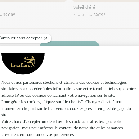
Soleil d'été
29€95
39€95
de
À partir de
Faire livrer des fleurs
euriste Interflora à Villeneuve-sur-Aisne et dan
Les f
Fleuristes
Fleuristes 
Fleuristes 