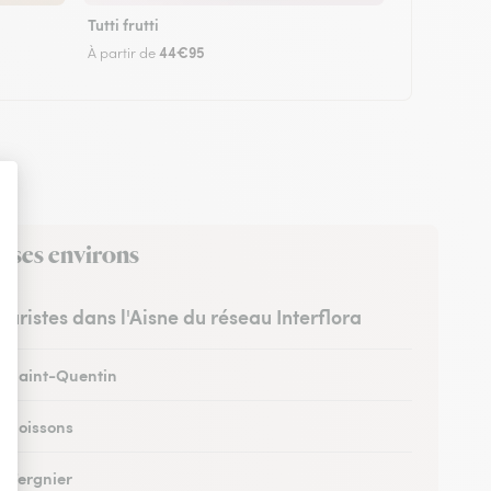
Tutti frutti
44€95
À partir de
s ses environs
leuristes dans l'Aisne du réseau Interflora
 à Saint-Quentin
à Soissons
à Tergnier