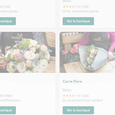
Reims
★
★
★
★
★
4.7 (49)
4.1 (133)
e Jean Jaurès
37 bis, avenue Jean Jaurès
 boutique
Voir la boutique
Carre Flore
Reims
★
★
★
★
★
4.5 (188)
4.1 (130)
evard Pommery
25, boulevard Victor Lambert
 boutique
Voir la boutique