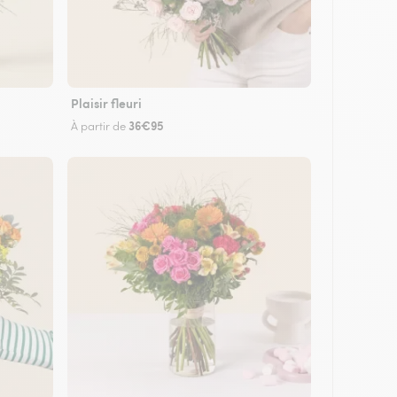
Plaisir fleuri
36€95
À partir de