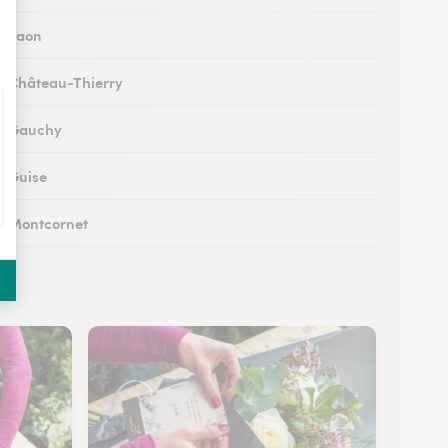
 à Laon
 à Château-Thierry
 à Gauchy
à Guise
 à Montcornet
 à Condren
 à Chauny