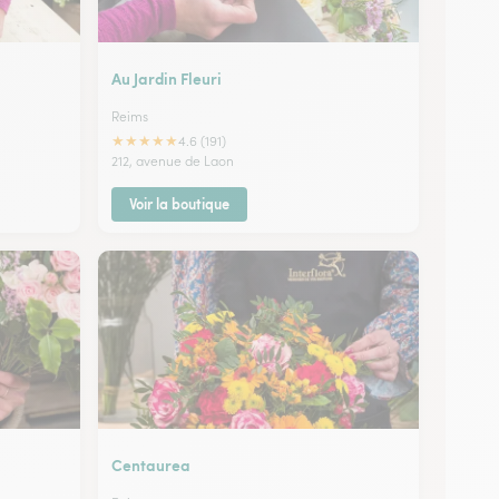
Au Jardin Fleuri
Reims
★
★
★
★
★
4.6 (191)
212, avenue de Laon
Voir la boutique
Centaurea