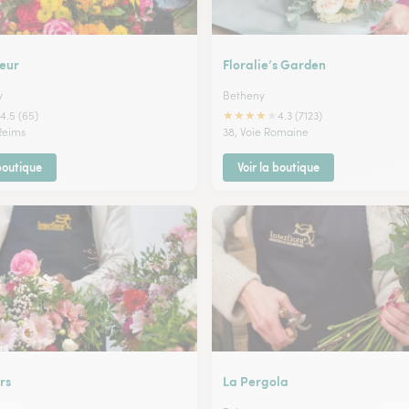
leur
Floralie’s Garden
y
Betheny
★
★
★
★
★
4.5 (65)
4.3 (7123)
 Reims
38, Voie Romaine
 boutique
Voir la boutique
rs
La Pergola