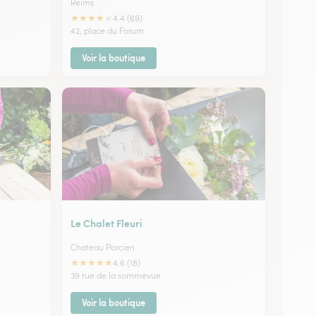
Reims
★
★
★
★
★
4.4 (69)
42, place du Forum
Voir la boutique
Le Chalet Fleuri
Chateau Porcien
★
★
★
★
★
4.6 (18)
39 rue de la sommevue
Voir la boutique