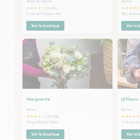
Witry les Reims
Reims
★
★
★
★
★
★
★
★
★
★
3.8 (45)
1, rue du Poisson vert
166, avenu
Voir la boutique
Voir la
Marguerite
Jd Fleurs
Reims
Reims
★
★
★
★
★
★
★
★
★
★
3.9 (108)
21 rue Martin Peller
71 A, boul
Voir la boutique
Voir la