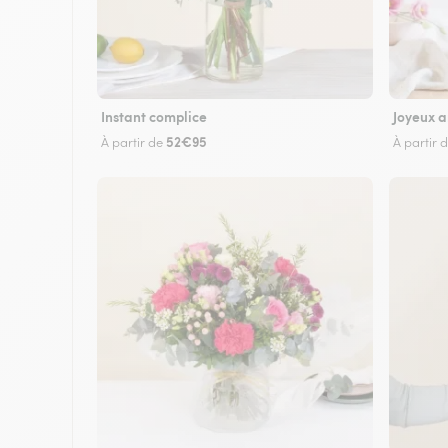
Instant complice
Joyeux a
52€95
À partir de
À partir 