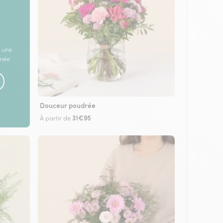
 une
rnée
Douceur poudrée
31€95
À partir de