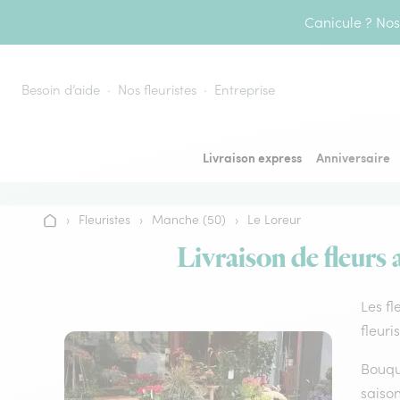
Aller au contenu
Canicule ? Nos 
Besoin d’aide
Nos fleuristes
Entreprise
Livraison express
Anniversaire
›
Fleuristes
›
Manche (50)
›
Le Loreur
Accueil
Livraison de fleurs 
Les fl
fleuri
Bouque
saison