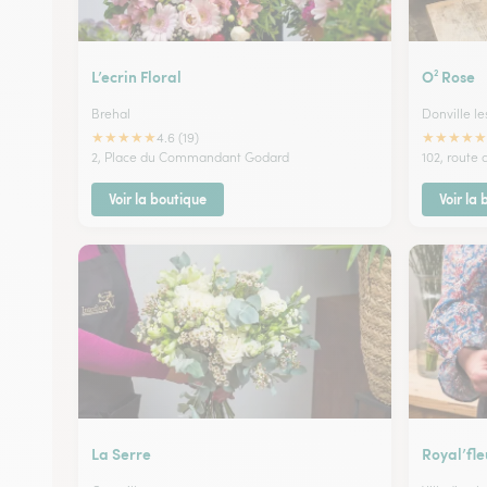
L’ecrin Floral
O² Rose
Brehal
Donville le
★
★
★
★
★
★
★
★
★
★
4.6 (19)
2, Place du Commandant Godard
102, route
Voir la boutique
Voir la
La Serre
Royal’fle