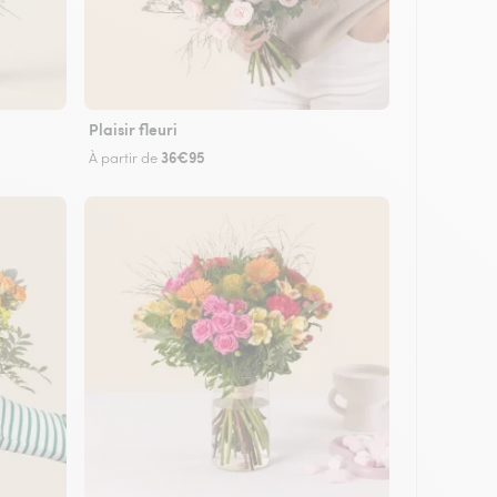
Plaisir fleuri
36€95
À partir de