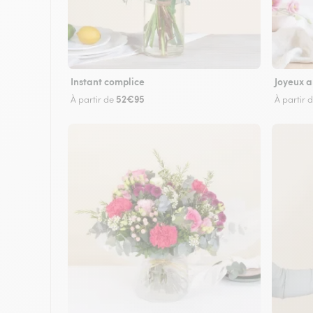
Instant complice
Joyeux a
52€95
À partir de
À partir 