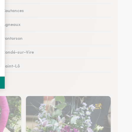
 à Coutances
 à Agneaux
 à Pontorson
 à Condé-sur-Vire
à Saint-Lô
 à Percy-en-Normandie
à Granville