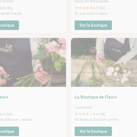
es Poeles
Percy en Normandie
★
★
★
★
★
4.6 (35)
4.7 (40)
éral de Gaulle
15, rue Louis Carpon
 boutique
Voir la boutique
eurs
La Boutique de Fleurs
Coutances
★
★
★
★
★
4.6 (66)
4.4 (38)
rd d'Alsace Lorraine
83 Avenue Division Leclerc
 boutique
Voir la boutique