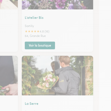
L’atelier Bis
Sartilly
★
★
★
★
★
4.8 (16)
64, Grande Rue
Voir la boutique
La Serre