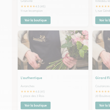
Granville
Villedieu l
★
★
★
★
★
★
★
★
★
★
4.5 (45)
11 rue lecampion
1, rue Gén
Voir la boutique
Voir la
L’authentique
Girard Fl
Avranches
Coutances
★
★
★
★
★
★
★
★
★
★
4.6 (41)
1, place des 3 Rois
20 Bouleva
Voir la boutique
Voir la