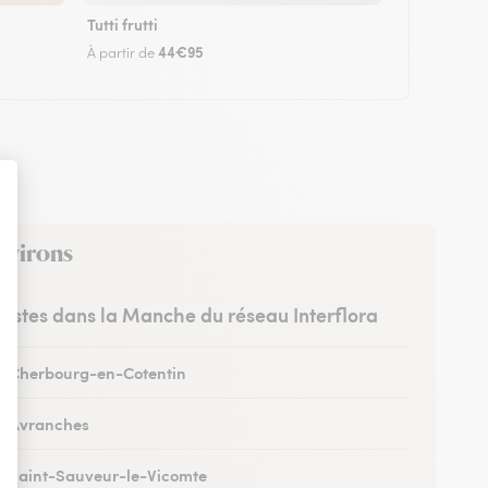
Tutti frutti
44€95
À partir de
environs
uristes dans la Manche du réseau Interflora
 à Cherbourg-en-Cotentin
 à Avranches
 à Saint-Sauveur-le-Vicomte