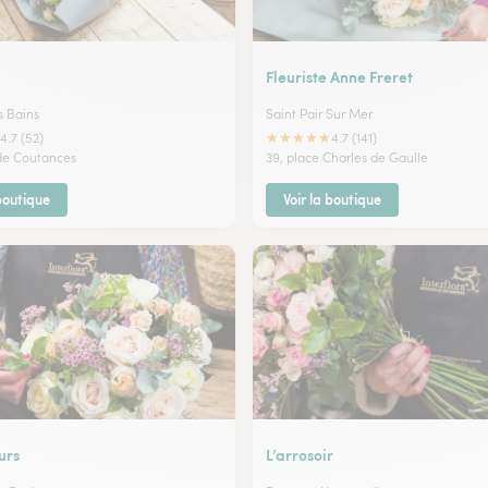
Fleuriste Anne Freret
s Bains
Saint Pair Sur Mer
★
★
★
★
★
4.7 (52)
4.7 (141)
 de Coutances
39, place Charles de Gaulle
 boutique
Voir la boutique
urs
L’arrosoir