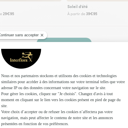
Soleil d'été
29€95
39€95
de
À partir de
Faire livrer des fleurs
 un fleuriste Interflora au Loreur et dans ses 
Les fle
Fleuristes
Fleuristes
Fleuristes