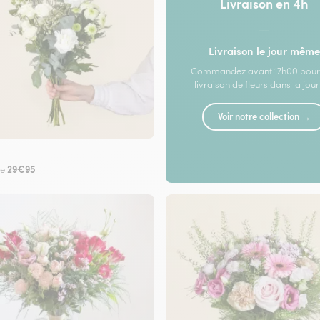
Livraison en 4h
—
Livraison le jour même
Commandez avant 17h00 pour
livraison de fleurs dans la jou
Voir notre collection →
29€95
de