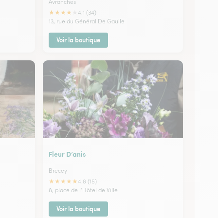
Avranches
★
★
★
★
★
4.1 (34)
13, rue du Général De Gaulle
Voir la boutique
Fleur D’anis
Brecey
★
★
★
★
★
4.8 (15)
8, place de l'Hôtel de Ville
Voir la boutique