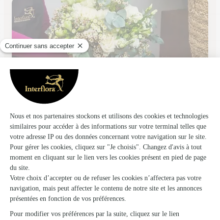
Fleurs Vagabondes
Vire Normandie
★
★
★
★
★
4.2 (32)
3 rue d'aignaux
Voir la boutique