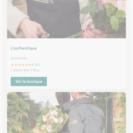
L’authentique
Avranches
★
★
★
★
★
4.6 (41)
1, place des 3 Rois
Voir la boutique