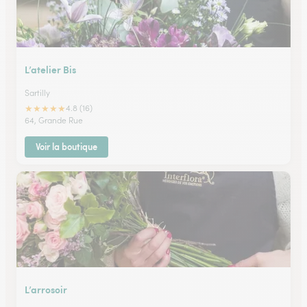
L’atelier Bis
Sartilly
★
★
★
★
★
4.8 (16)
64, Grande Rue
Voir la boutique
L’arrosoir