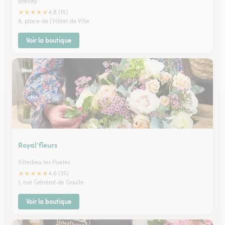
Brecey
★
★
★
★
★
4.8 (15)
8, place de l'Hôtel de Ville
Voir la boutique
Royal’fleurs
Villedieu les Poeles
★
★
★
★
★
4.6 (35)
1, rue Général de Gaulle
Voir la boutique