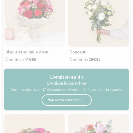
Bisous et sa bulle d'eau
Douceur
41€95
29€95
À partir de
À partir de
Livraison en 4h
Livraison le jour même
Commandez avant 17h00 pour une livraison de fleurs dans la journée
Voir notre collection →