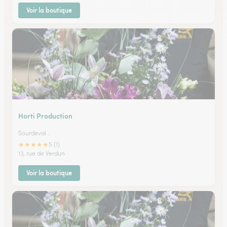
Voir la boutique
Horti Production
Sourdeval .
★
★
★
★
★
5 (1)
13, rue de Verdun
Voir la boutique