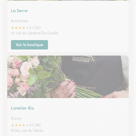
La Serre
Avranches
★
★
★
★
★
4.1 (34)
13, rue du Général De Gaulle
Voir la boutique
L’atelier Bis
Ducey
★
★
★
★
★
4.1 (36)
18 bis, rue du Génie