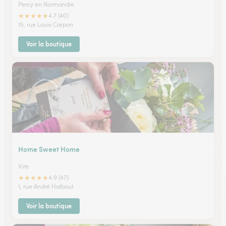
Percy en Normandie
★
★
★
★
★
4.7 (40)
15, rue Louis Carpon
Voir la boutique
Home Sweet Home
Vire
★
★
★
★
★
4.9 (47)
1, rue André Halbout
Voir la boutique