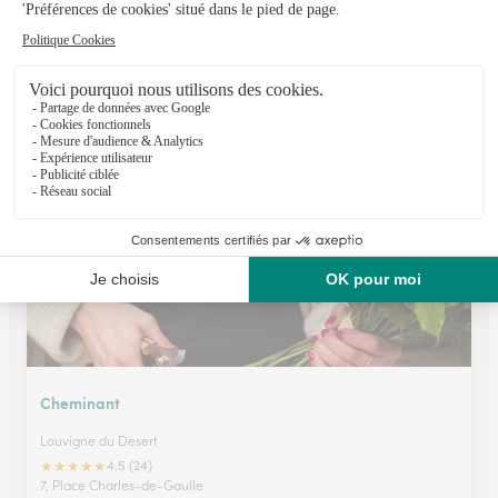
Dubois Fleurs
St James
★
★
★
★
★
4.7 (16)
10 rue du Theil
Voir la boutique
Cheminant
Louvigne du Desert
★
★
★
★
★
4.5 (24)
7, Place Charles-de-Gaulle