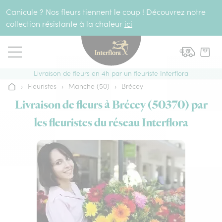
Aller au contenu
Canicule ? Nos fleurs tiennent le coup ! Découvrez notre
collection résistante à la chaleur
ici
Livraison de fleurs en 4h par un fleuriste Interflora
›
Fleuristes
›
Manche (50)
›
Brécey
Accueil
Livraison de fleurs à Brécey (50370) par
les fleuristes du réseau Interflora