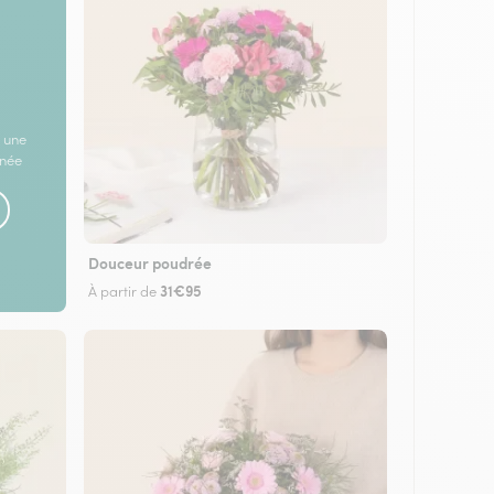
 une
rnée
Douceur poudrée
31€95
À partir de