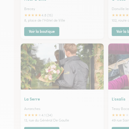
Brecey
Donville le
★
★
★
★
★
★
★
★
★
★
4.8 (15)
8, place de l'Hôtel de Ville
102, route
Voir la boutique
Voir la
La Serre
L’oxalis
Avranches
Tessy Boc
★
★
★
★
★
★
★
★
★
★
4.1 (34)
13, rue du Général De Gaulle
49 rue Sai