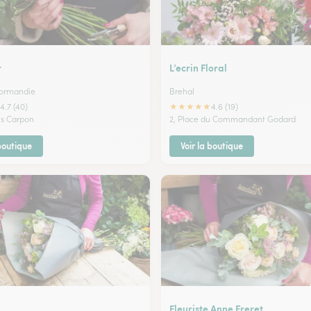
r
L’ecrin Floral
Normandie
Brehal
★
★
★
★
★
4.7 (40)
4.6 (19)
is Carpon
2, Place du Commandant Godard
 boutique
Voir la boutique
Fleuriste Anne Freret