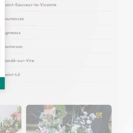
 à Saint-Sauveur-le-Vicomte
 à Coutances
 à Agneaux
 à Pontorson
 à Condé-sur-Vire
à Saint-Lô
 à Percy-en-Normandie
à Granville