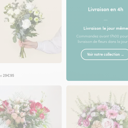
Livraison en 4h
—
Livraison le jour même
Commandez avant 17h00 pour
livraison de fleurs dans la jou
Voir notre collection →
29€95
de