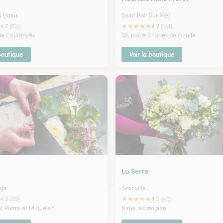
s Bains
Saint Pair Sur Mer
★
★
★
★
★
4.7 (52)
4.7 (141)
 de Coutances
39, place Charles de Gaulle
 boutique
Voir la boutique
La Serre
age
Granville
★
★
★
★
★
4.2 (20)
4.5 (45)
nt Pierre et Miquelon
11 rue lecampion