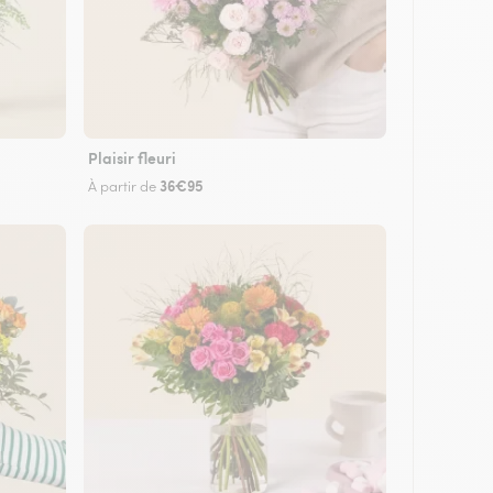
Plaisir fleuri
36€95
À partir de