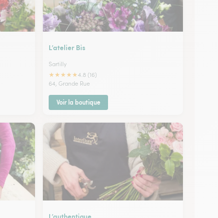
L’atelier Bis
Sartilly
★
★
★
★
★
4.8 (16)
64, Grande Rue
Voir la boutique
L’authentique