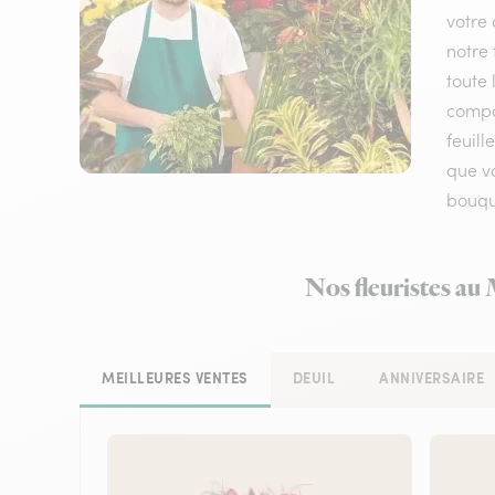
votre 
notre 
toute 
compos
feuil
que vo
bouque
Nos fleuristes au 
MEILLEURES VENTES
DEUIL
ANNIVERSAIRE