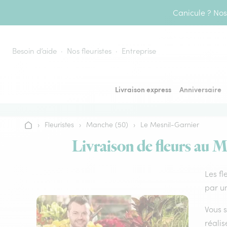
Aller au contenu
Canicule ? Nos 
Besoin d’aide
Nos fleuristes
Entreprise
Livraison express
Anniversaire
›
Fleuristes
›
Manche (50)
›
Le Mesnil-Garnier
Accueil
Livraison de fleurs au M
Les fl
par un
Vous s
réalis