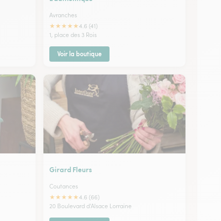
Avranches
★
★
★
★
★
4.6 (41)
1, place des 3 Rois
Voir la boutique
Girard Fleurs
Coutances
★
★
★
★
★
4.6 (66)
20 Boulevard d'Alsace Lorraine