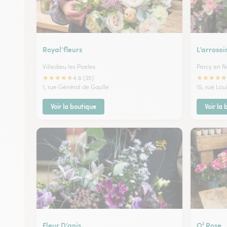
Royal’fleurs
L’arrosoi
Villedieu les Poeles
Percy en 
★
★
★
★
★
★
★
★
★
★
4.6 (35)
1, rue Général de Gaulle
15, rue Lou
Voir la boutique
Voir la
Fleur D’anis
O² Rose