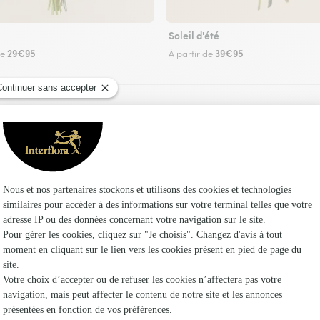
Soleil d'été
29€95
39€95
de
À partir de
Faire livrer des fleurs
fleuriste Interflora au Mesnil-Garnier et dans 
Les fle
Fleuristes
Fleuristes