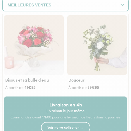
Bisous et sa bulle d'eau
Douceur
41€95
29€95
À partir de
À partir de
Livraison en 4h
Livraison le jour même
Commandez avant 17h00 pour une livraison de fleurs dans la journée
Voir notre collection →