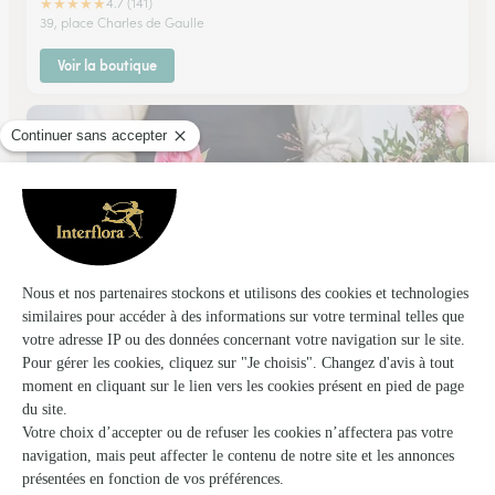
★
★
★
★
★
4.7 (141)
39, place Charles de Gaulle
Voir la boutique
L’ecrin Floral
Brehal
★
★
★
★
★
4.6 (19)
2, Place du Commandant Godard
Voir la boutique