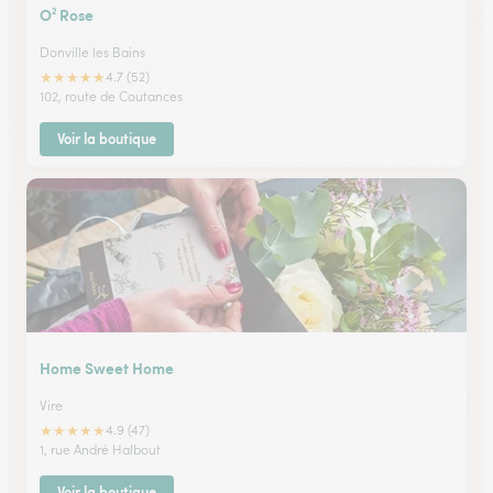
O² Rose
Donville les Bains
★
★
★
★
★
4.7 (52)
102, route de Coutances
Voir la boutique
Home Sweet Home
Vire
★
★
★
★
★
4.9 (47)
1, rue André Halbout
Voir la boutique