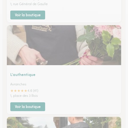
1, rue Général de Gaulle
Voir la boutique
L’authentique
Avranches
★
★
★
★
★
4.6 (41)
1, place des 3 Rois
Voir la boutique