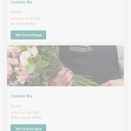
L’atelier Bis
Sartilly
★
★
★
★
★
4.8 (16)
64, Grande Rue
Voir la boutique
L’atelier Bis
Ducey
★
★
★
★
★
4.1 (36)
18 bis, rue du Génie
Voir la boutique