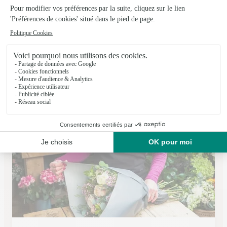
L’oxalis
Tessy Bocage
★
★
★
★
★
4.2 (20)
49 rue Saint Pierre et Miquelon
Voir la boutique