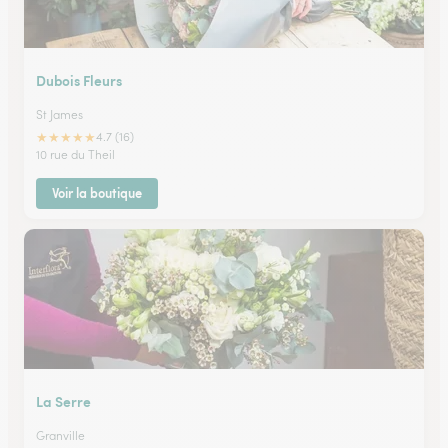
Dubois Fleurs
St James
★
★
★
★
★
4.7 (16)
10 rue du Theil
Voir la boutique
La Serre
Granville