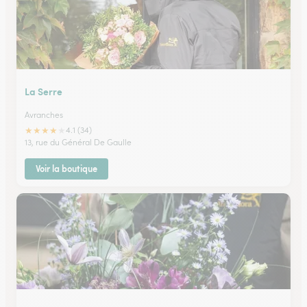
La Serre
Avranches
★
★
★
★
★
4.1 (34)
13, rue du Général De Gaulle
Voir la boutique