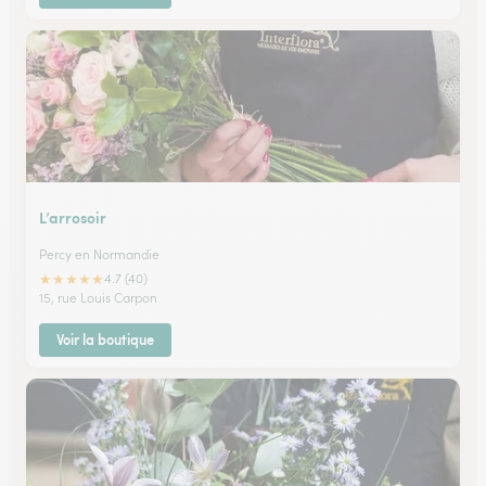
L’arrosoir
Percy en Normandie
★
★
★
★
★
4.7 (40)
15, rue Louis Carpon
Voir la boutique