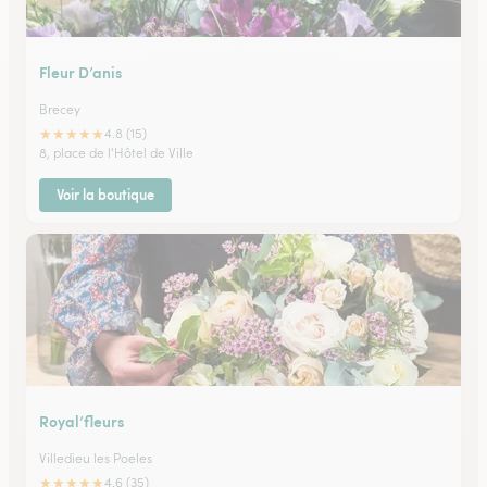
Fleur D’anis
Brecey
★
★
★
★
★
4.8 (15)
8, place de l'Hôtel de Ville
Voir la boutique
Royal’fleurs
Villedieu les Poeles
★
★
★
★
★
4.6 (35)