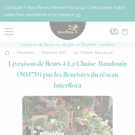
Aller au contenu
Canicule ? Nos fleurs tiennent le coup ! Découvrez notre
collection résistante à la chaleur
ici
Livraison de fleurs en 4h par un fleuriste Interflora
›
Fleuristes
›
Manche (50)
›
La Chaise-Baudouin
Accueil
Livraison de fleurs à La Chaise-Baudouin
(50370) par les fleuristes du réseau
Interflora