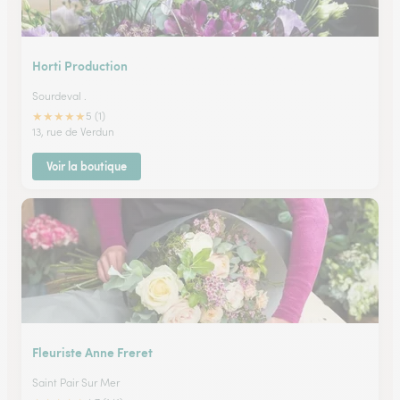
Horti Production
Sourdeval .
★
★
★
★
★
5 (1)
13, rue de Verdun
Voir la boutique
Fleuriste Anne Freret
Saint Pair Sur Mer