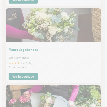
Fleurs Vagabondes
Vire Normandie
★
★
★
★
★
4.2 (32)
3 rue d'aignaux
Voir la boutique