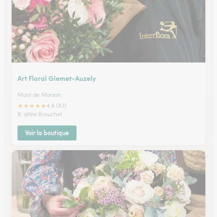
Art Floral Glemet-Auzely
Mont de Marsan
★
★
★
★
★
4.6 (83)
8, allée Brouchet
Voir la boutique