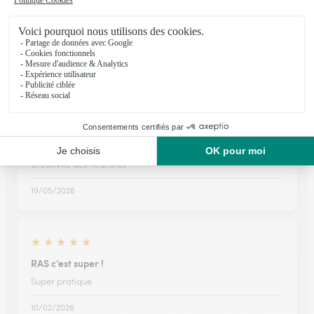
Belle expérience auprès d un fleuriste local
Une belle expérience effectuée l an passé avec un fleuriste
local. Je réitère cette année 🙏
21/03/2026
★
★
★
★
★
Créativité des fleuristes
Créativité des fleuristes
19/05/2026
★
★
★
★
★
RAS c’est super !
Super pratique
10/02/2026