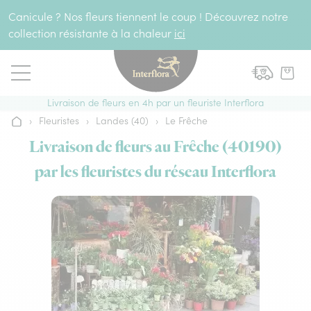
Aller au contenu
Canicule ? Nos fleurs tiennent le coup ! Découvrez notre
collection résistante à la chaleur
ici
Livraison de fleurs en 4h par un fleuriste Interflora
›
Fleuristes
›
Landes (40)
›
Le Frêche
Accueil
Livraison de fleurs au Frêche (40190)
par les fleuristes du réseau Interflora