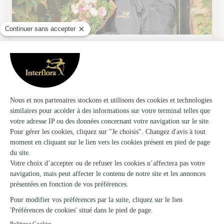
Elusa Fleurs
Eauze
★
★
★
★
★
4.5 (42)
Avenue des Fleurs
Voir la boutique
Ils ont fait livrer des fleurs ou une plante
au Frêche
★
★
★
★
★