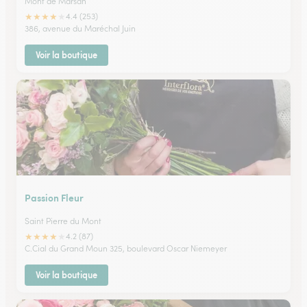
Mont de Marsan
★
★
★
★
★
4.4 (253)
386, avenue du Maréchal Juin
Voir la boutique
Passion Fleur
Saint Pierre du Mont
★
★
★
★
★
4.2 (87)
C.Cial du Grand Moun 325, boulevard Oscar Niemeyer
Voir la boutique