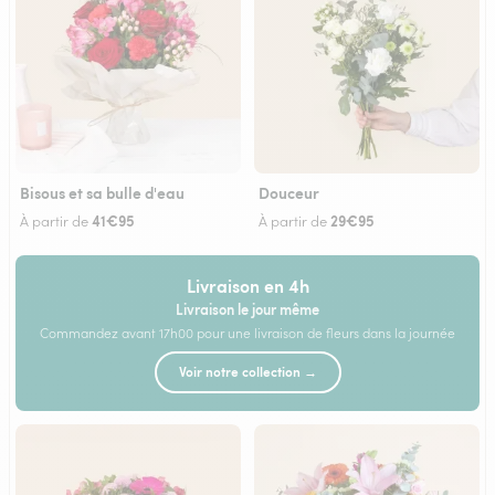
Bisous et sa bulle d'eau
Douceur
41€95
29€95
À partir de
À partir de
Livraison en 4h
Livraison le jour même
Commandez avant 17h00 pour une livraison de fleurs dans la journée
Voir notre collection →