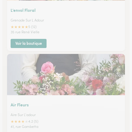
L’envol Floral
Grenade Sur L Adour
★
★
★
★
★
5 (12)
35 rue René Vielle
Voir la boutique
Air Fleurs
Aire Sur L'adour
★
★
★
★
★
4.2 (5)
41, rue Gambetta