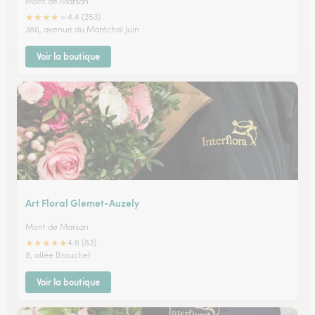
Mont de Marsan
★
★
★
★
★
4.4 (253)
386, avenue du Maréchal Juin
Voir la boutique
Art Floral Glemet-Auzely
Mont de Marsan
★
★
★
★
★
4.6 (83)
8, allée Brouchet
Voir la boutique