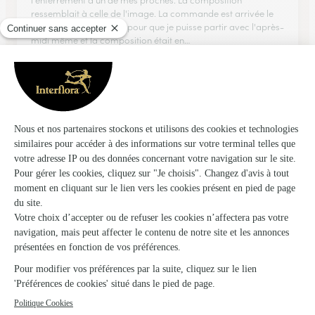
l'enterrement d'un de mes proches. La composition
ressemblait à celle de l'image. La commande est arrivée le
jour j, suffisamment tôt pour que je puisse partir avec l'après-
midi même et la composition était en…
19/05/2026
★
★
★
★
★
L'application est vraiment simple a…
L'application est vraiment simple a utiliser, la livraison a été
rapide et les fleurs sont arrivé en très bon état 😊
08/03/2026
★
★
★
★
★
Bonsaï magnifique .
Bonsaï magnifique . Je renouvellerais l'expérience
03/08/2026