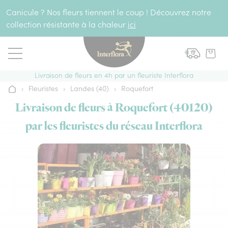
Aller au contenu
Canicule ? Nos fleurs tiennent le coup ! Découvrez notre
collection résistante à la chaleur
ici
Livraison de fleurs en 4h par un fleuriste Interflora
›
Fleuristes
›
Landes (40)
›
Roquefort
Accueil
Livraison de fleurs à Roquefort (40120)
par les fleuristes du réseau Interflora