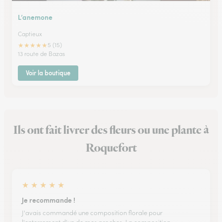
L’anemone
Captieux
★
★
★
★
★
5 (15)
13 route de Bazas
Voir la boutique
Ils ont fait livrer des fleurs ou une plante à
Roquefort
★
★
★
★
★
Je recommande !
J'avais commandé une composition florale pour