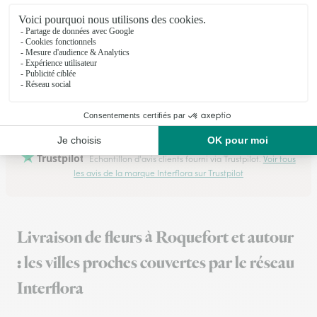
★
★
★
★
★
Fleuriste pro active
Fleuriste pro active ! Beau bouquet ! Merci !
22/06/2026
Trustpilot
Échantillon d'avis clients fourni via Trustpilot.
Voir tous
les avis de la marque Interflora sur Trustpilot
Livraison de fleurs à Roquefort et autour
: les villes proches couvertes par le réseau
Interflora