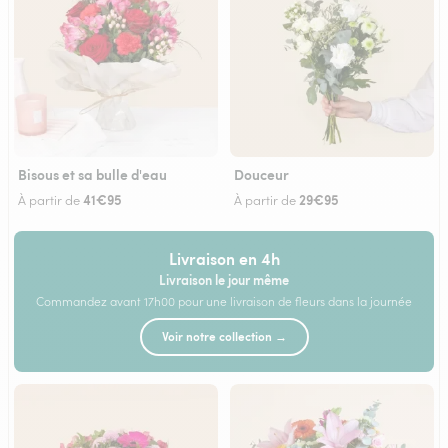
Bisous et sa bulle d'eau
Douceur
41€95
29€95
À partir de
À partir de
Livraison en 4h
Livraison le jour même
Commandez avant 17h00 pour une livraison de fleurs dans la journée
Voir notre collection →