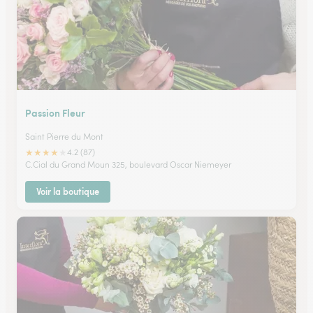
Passion Fleur
Saint Pierre du Mont
★
★
★
★
★
4.2 (87)
C.Cial du Grand Moun 325, boulevard Oscar Niemeyer
Voir la boutique