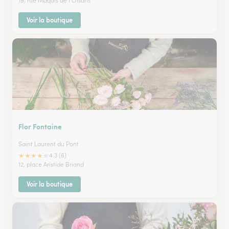
19, rue Maquis de l'Oisans
Voir la boutique
Flor Fontaine
Saint Laurent du Pont
★
★
★
★
★
4.3 (6)
12, place Aristide Briand
Voir la boutique