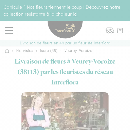
Aller au contenu
Canicule ? Nos fleurs tiennent le coup ! Découvrez notre
collection résistante à la chaleur
ici
Livraison de fleurs en 4h par un fleuriste Interflora
›
Fleuristes
›
Isère (38)
›
Veurey-Voroize
Accueil
Livraison de fleurs à Veurey-Voroize
(38113) par les fleuristes du réseau
Interflora