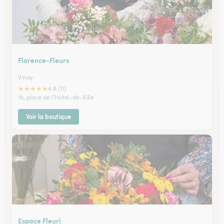
Florence-Fleurs
Vinay
★
★
★
★
★
4.8 (11)
18, place de l'Hotel-de-Ville
Voir la boutique
Espace Fleuri