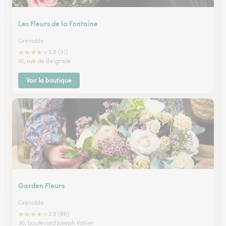
Les Fleurs de la Fontaine
Grenoble
★
★
★
★
★
3.8 (51)
10, rue de Belgrade
Voir la boutique
Garden Fleurs
Grenoble
★
★
★
★
★
3.9 (86)
30, boulevard Joseph Vallier