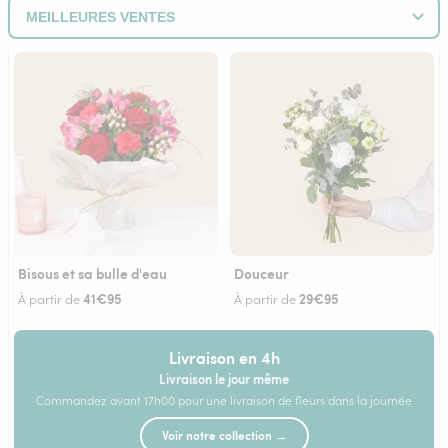
Bisous et sa bulle d'eau
Douceur
41€95
29€95
À partir de
À partir de
Livraison en 4h
Livraison le jour même
Commandez avant 17h00 pour une livraison de fleurs dans la journée
Voir notre collection →