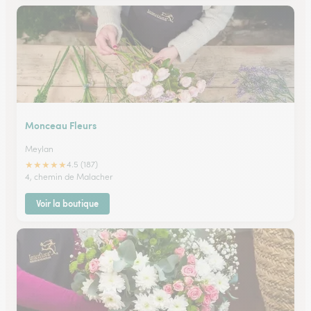
Monceau Fleurs
Meylan
★
★
★
★
★
4.5 (187)
4, chemin de Malacher
Voir la boutique