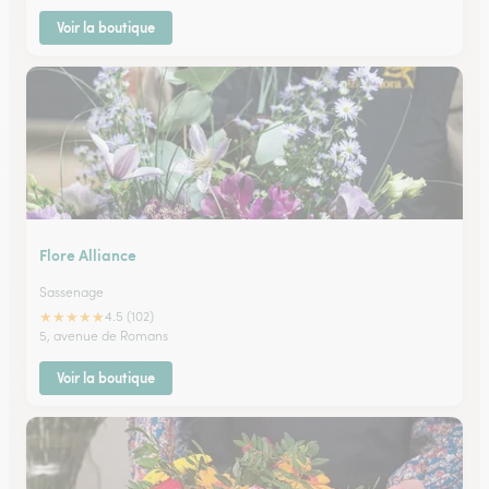
Voir la boutique
Flore Alliance
Sassenage
★
★
★
★
★
4.5 (102)
5, avenue de Romans
Voir la boutique