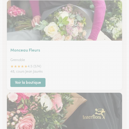
Monceau Fleurs
Grenoble
★
★
★
★
★
4.5 (574)
48, cours Jean Jaurès
Voir la boutique