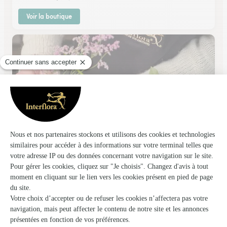
Voir la boutique
Atelier Flor Designer
Grenoble
★
★
★
★
★
3.8 (89)
27, avenue Maréchal Randon
Voir la boutique