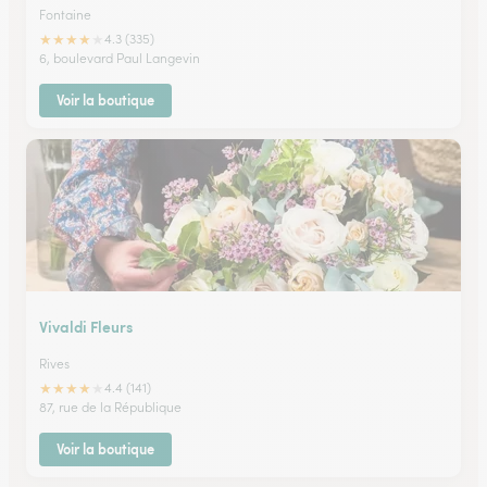
Fontaine
★
★
★
★
★
4.3 (335)
6, boulevard Paul Langevin
Voir la boutique
Vivaldi Fleurs
Rives
★
★
★
★
★
4.4 (141)
87, rue de la République
Voir la boutique