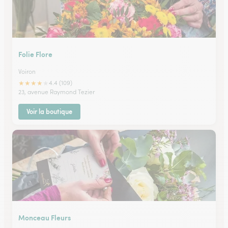
Folie Flore
Voiron
★
★
★
★
★
4.4 (109)
23, avenue Raymond Tezier
Voir la boutique
Monceau Fleurs