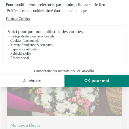
Carre Fleurs
Meylan
★
★
★
★
★
4.7 (22)
41 Avenue de la Plaine Fleurie
Voir la boutique
Monceau Fleurs