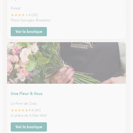
Poisat
★
★
★
★
★
4 (23)
Place Georges-Brassens
Voir la boutique
Une Fleur & Vous
Le Pont de Claix
★
★
★
★
★
4.6 (45)
4, place du 8 Mai 1945
Voir la boutique