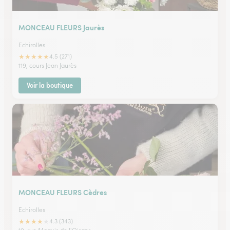
MONCEAU FLEURS Jaurès
Echirolles
★
★
★
★
★
4.5 (271)
119, cours Jean Jaurès
Voir la boutique
MONCEAU FLEURS Cèdres
Echirolles
★
★
★
★
★
4.3 (343)