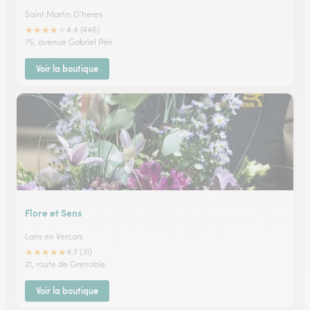
Saint Martin D'heres
★
★
★
★
★
4.4 (446)
75, avenue Gabriel Péri
Voir la boutique
Flore et Sens
Lans en Vercors
★
★
★
★
★
4.7 (31)
21, route de Grenoble
Voir la boutique