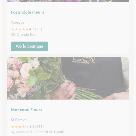
Farandole Fleurs
Voreppe
★
★
★
★
★
4.7 (161)
36, Grande Rue
Voir la boutique
Monceau Fleurs
St Egreve
★
★
★
★
★
4.4 (285)
37, avenue du Général de Gaulle