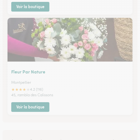
Voir la boutique
Fleur Par Nature
Montpellier
★
★
★
★
★
4.2 (116)
45, rambla des Calissons
Voir la boutique