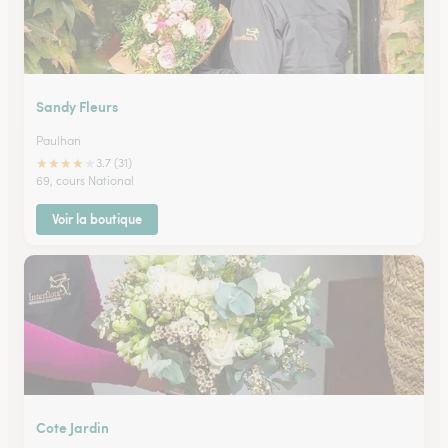
Sandy Fleurs
Paulhan
★
★
★
★
★
3.7 (31)
69, cours National
Voir la boutique
Cote Jardin