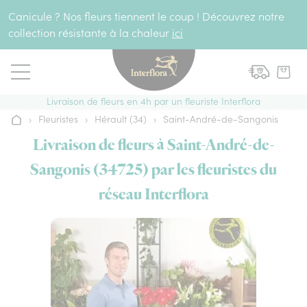
Aller au contenu
Canicule ? Nos fleurs tiennent le coup ! Découvrez notre
collection résistante à la chaleur
ici
Livraison de fleurs en 4h par un fleuriste Interflora
›
Fleuristes
›
Hérault (34)
›
Saint-André-de-Sangonis
Accueil
Livraison de fleurs à Saint-André-de-
Sangonis (34725) par les fleuristes du
réseau Interflora