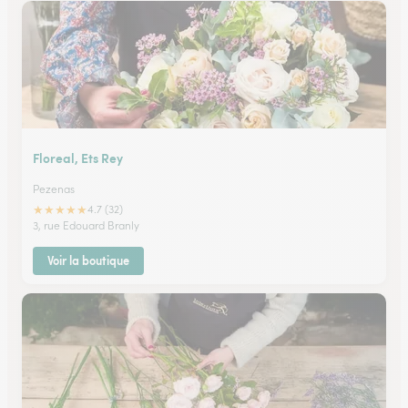
Floreal, Ets Rey
Pezenas
★
★
★
★
★
4.7 (32)
3, rue Edouard Branly
Voir la boutique