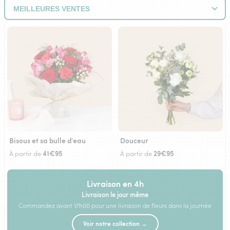
Bisous et sa bulle d'eau
Douceur
41€95
29€95
À partir de
À partir de
Livraison en 4h
Livraison le jour même
Commandez avant 17h00 pour une livraison de fleurs dans la journée
Voir notre collection →