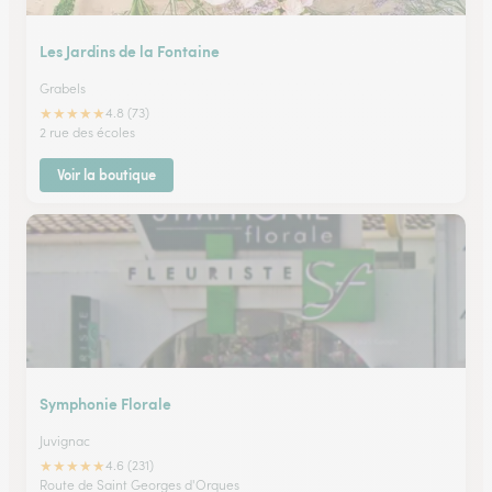
Les Jardins de la Fontaine
Grabels
★
★
★
★
★
4.8 (73)
2 rue des écoles
Voir la boutique
Symphonie Florale
Juvignac
★
★
★
★
★
4.6 (231)
Route de Saint Georges d'Orques