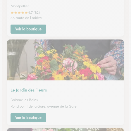
Montpellier
★
★
★
★
★
4.7 (82)
32, route de Lodéve
Voir la boutique
Le Jardin des Fleurs
Balaruc les Bains
Rond point de la Gare, avenue de la Gare
Voir la boutique