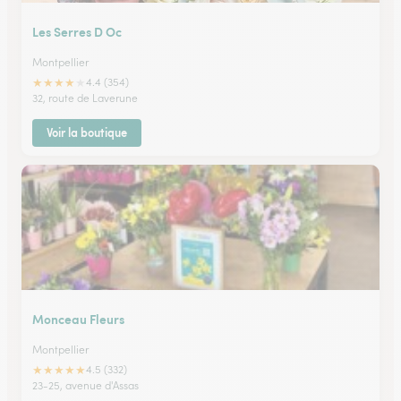
Les Serres D Oc
Montpellier
★
★
★
★
★
4.4 (354)
32, route de Laverune
Voir la boutique
Monceau Fleurs
Montpellier
★
★
★
★
★
4.5 (332)
23-25, avenue d'Assas