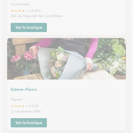
Cournonsec
★
★
★
★
★
4.2 (64)
ZAC du Frigoulet 160, rue Billière
Voir la boutique
Esteve-Fleurs
Pignan
★
★
★
★
★
4.3 (9)
3, rue Jeanne-d'Arc
Voir la boutique