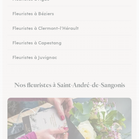
Fleuristes à Béziers
Fleuristes à Clermont-l’Hérault
Fleuristes à Capestang
Fleuristes à Juvignac
Fleuristes à Mauguio
Nos fleuristes à Saint-André-de-Sangonis
Fleuristes à Pignan