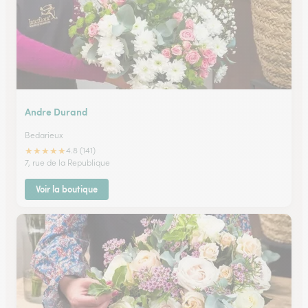
Andre Durand
Bedarieux
★
★
★
★
★
4.8 (141)
7, rue de la Republique
Voir la boutique