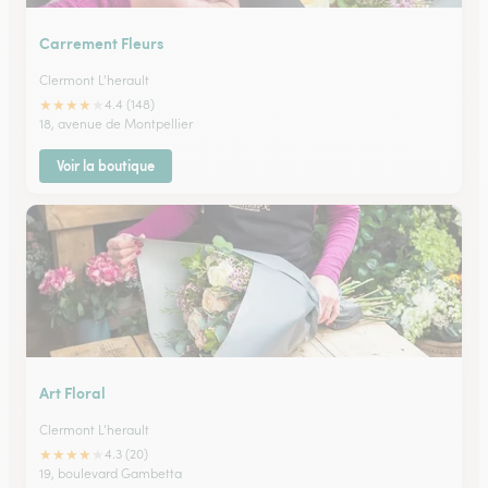
Carrement Fleurs
Clermont L'herault
★
★
★
★
★
4.4 (148)
18, avenue de Montpellier
Voir la boutique
Art Floral
Clermont L'herault
★
★
★
★
★
4.3 (20)
19, boulevard Gambetta