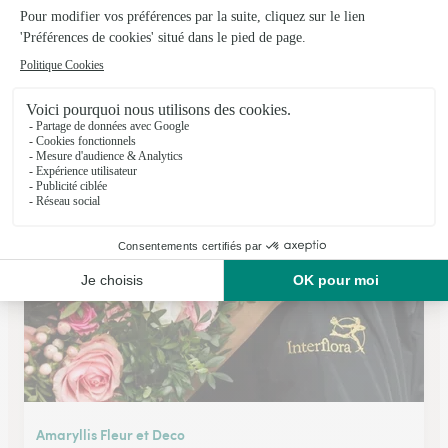
Fleur Par Nature
Meze
★
★
★
★
★
4.4 (61)
46 route de Montpellier
Voir la boutique
Amaryllis Fleur et Deco