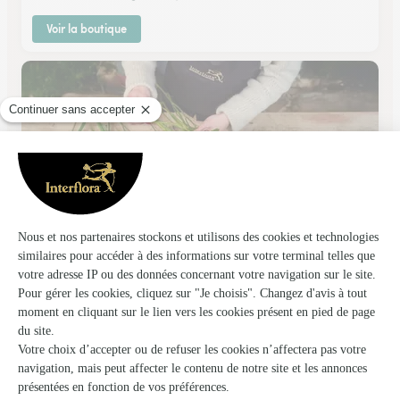
Voir la boutique
Fleur Par Nature
Laverune
★
★
★
★
★
4.8 (40)
2, avenue du Château
Voir la boutique