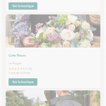
Voir la boutique
Cote Fleurs
Le Pouget
★
★
★
★
★
4.5 (33)
7, rue de la Poste
Voir la boutique