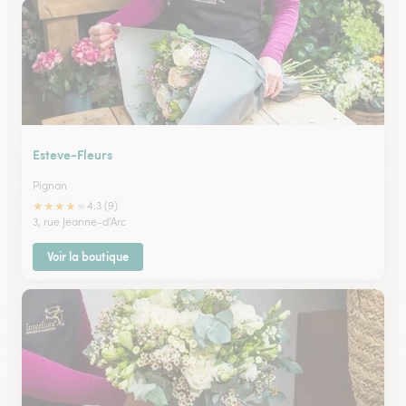
Esteve-Fleurs
Pignan
★
★
★
★
★
4.3 (9)
3, rue Jeanne-d'Arc
Voir la boutique