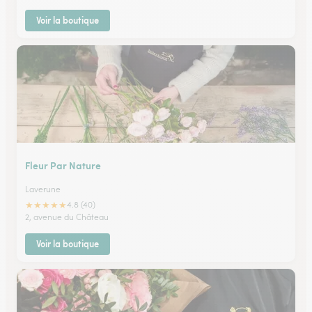
Voir la boutique
Fleur Par Nature
Laverune
★
★
★
★
★
4.8 (40)
2, avenue du Château
Voir la boutique