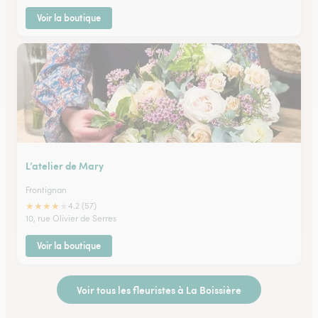
Voir la boutique
L’atelier de Mary
Frontignan
★
★
★
★
★
4.2 (57)
10, rue Olivier de Serres
Voir la boutique
Voir tous les fleuristes à La Boissière