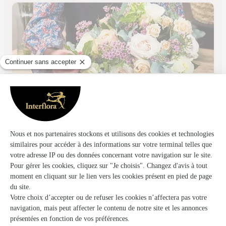
Les Serres D Oc
Montpellier
★
★
★
★
★
4.4 (354)
32, route de Laverune
Voir la boutique