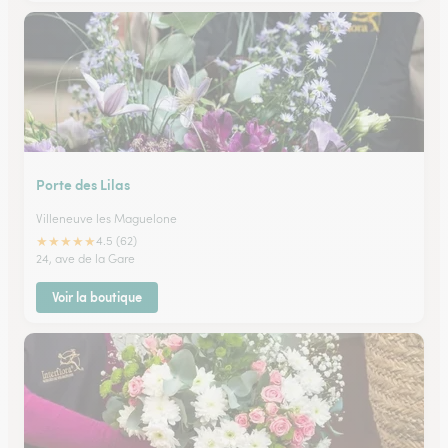
Porte des Lilas
Villeneuve les Maguelone
★
★
★
★
★
4.5 (62)
24, ave de la Gare
Voir la boutique