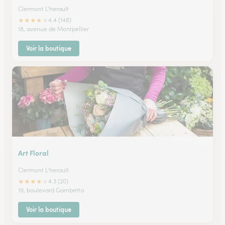
Clermont L'herault
★
★
★
★
★
4.4 (148)
18, avenue de Montpellier
Voir la boutique
Art Floral
Clermont L'herault
★
★
★
★
★
4.3 (20)
19, boulevard Gambetta
Voir la boutique