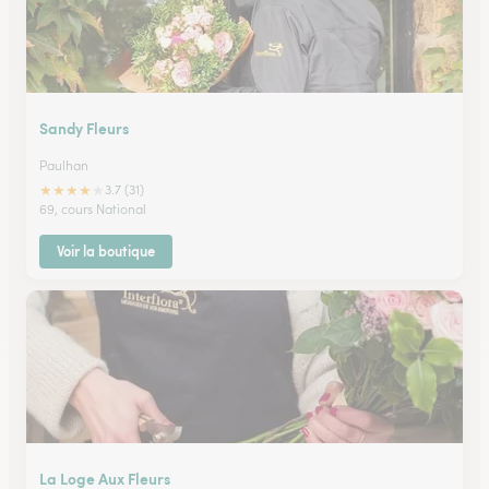
Sandy Fleurs
Paulhan
★
★
★
★
★
3.7 (31)
69, cours National
Voir la boutique
La Loge Aux Fleurs