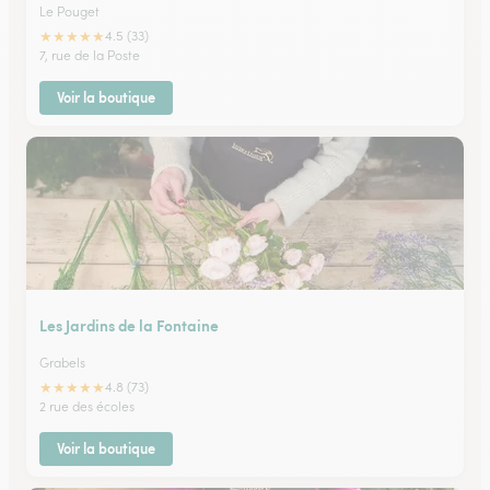
Le Pouget
★
★
★
★
★
4.5 (33)
7, rue de la Poste
Voir la boutique
Les Jardins de la Fontaine
Grabels
★
★
★
★
★
4.8 (73)
2 rue des écoles
Voir la boutique