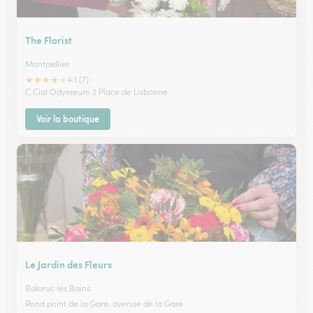
The Florist
Montpellier
★
★
★
★
★
4.1 (7)
C.Cial Odysseum 2 Place de Lisbonne
Voir la boutique
Le Jardin des Fleurs
Balaruc les Bains
Rond point de la Gare, avenue de la Gare