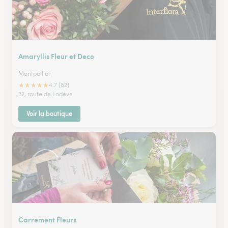
Amaryllis Fleur et Deco
Montpellier
★
★
★
★
★
4.7 (82)
32, route de Lodéve
Voir la boutique
Carrement Fleurs