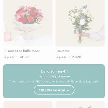
Bisous et sa bulle d'eau
Douceur
41€95
29€95
À partir de
À partir de
Livraison en 4h
Livraison le jour même
Commandez avant 17h00 pour une livraison de fleurs dans la journée
Voir notre collection →