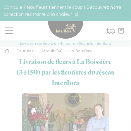
Aller au contenu
Canicule ? Nos fleurs tiennent le coup ! Découvrez notre
collection résistante à la chaleur
ici
Livraison de fleurs en 4h par un fleuriste Interflora
›
Fleuristes
›
Hérault (34)
›
La Boissière
Accueil
Livraison de fleurs à La Boissière
(34150) par les fleuristes du réseau
Interflora