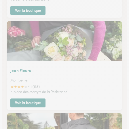
Voir la boutique
Jean Fleurs
Montpellier
★
★
★
★
★
4.1 (135)
7, place des Martyrs de la Résistance
Voir la boutique