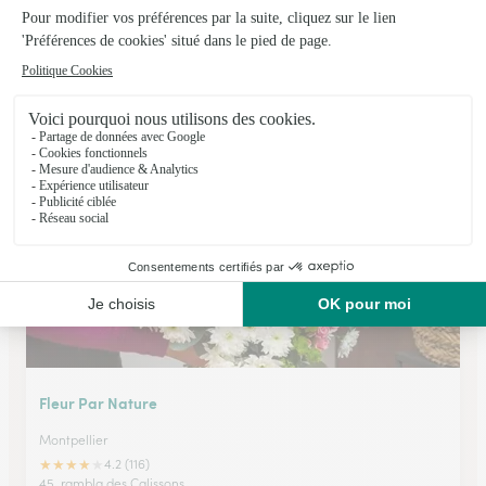
Monceau Fleurs
Montpellier
★
★
★
★
★
4.5 (332)
23-25, avenue d'Assas
Voir la boutique
Fleur Par Nature
Montpellier
★
★
★
★
★
4.2 (116)
45, rambla des Calissons