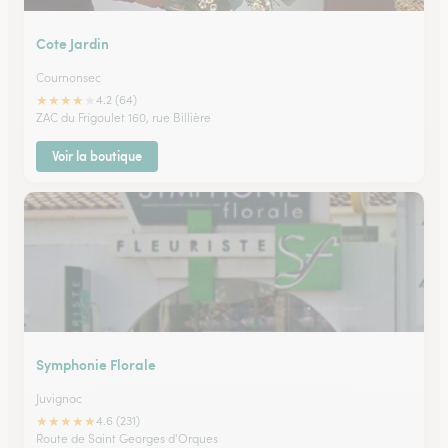
Cote Jardin
Cournonsec
★
★
★
★
★
4.2 (64)
ZAC du Frigoulet 160, rue Billière
Voir la boutique
Symphonie Florale
Juvignac
★
★
★
★
★
4.6 (231)
Route de Saint Georges d'Orques