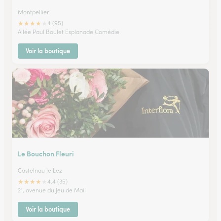
Montpellier
★
★
★
★
★
4 (95)
Allée Paul Boulet Esplanade Comédie
Voir la boutique
Le Bouchon Fleuri
Castelnau le Lez
★
★
★
★
★
4.4 (35)
21, avenue du Jeu de Mail
Voir la boutique