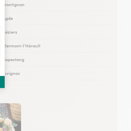
 à Frontignan
 à Agde
à Béziers
 à Clermont-l’Hérault
 à Capestang
 à Juvignac
 à Mauguio
 à Pignan