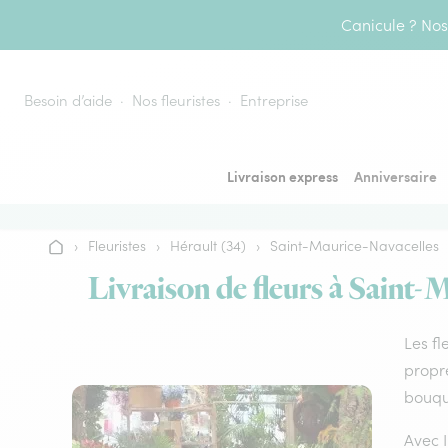
Aller au contenu
Canicule ? Nos 
Besoin d’aide
Nos fleuristes
Entreprise
Livraison express
Anniversaire
›
Fleuristes
›
Hérault (34)
›
Saint-Maurice-Navacelles
Accueil
Livraison de fleurs à Saint-
Les fl
propre
bouque
Avec I