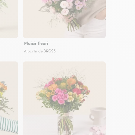
Plaisir fleuri
36€95
À partir de