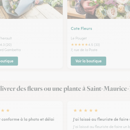
l
Cote Fleurs
'herault
Le Pouget
★
★
★
★
★
4.3 (20)
4.5 (33)
ard Gambetta
7, rue de la Poste
 boutique
Voir la boutique
it livrer des fleurs ou une plante à Saint-Maurice
★
★
★
★
★
★
★
 conforme à la photo et délai
J'ai laissé au fleuriste de fair
J'ai laissé au fleuriste de faire un