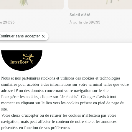
Soleil d'été
29€95
39€95
de
À partir de
Faire livrer des fleurs
riste Interflora à Saint-Maurice-Navacelles et d
Les fl
Fleuristes 
Fleuristes 