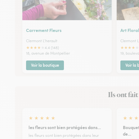
Carrement Fleurs
Art Flora
Clermont L'herault
Clermont L
★
★
★
★
★
★
★
★
★
★
4.4 (148)
18, avenue de Montpellier
19, boulev
Voir la boutique
Voir la
Ils ont fa
★
★
★
★
★
★
★
★
les fleurs sont bien protégées dans…
Bouquet
de…
les fleurs sont bien protégées dans leur