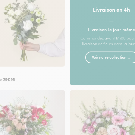
Livraison en 4h
—
Livraison le jour même
Commandez avant 17h00 pour
livraison de fleurs dans la jou
Voir notre collection →
29€95
de