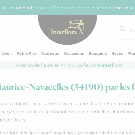
fleurs tiennent le coup ! Découvrez notre collection résistante
Recher
Deuil
Petits Prix
Cadeaux
Occasions
Bouquets
Roses
Pla
Livraison de fleurs en 4h par un fleuriste Interflora
Maurice-Navacelles (34190) par les fl
euristes Interflora assurent la livraison de fleurs à Saint maur
s, 7j/7, par un fleuriste à Saint maurice navacelles. Interflora
t de fleurs.
nterflora, les fleuristes Herault vous proposent d’effectuer votr