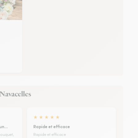
-Navacelles
★
★
★
★
★
e un…
Rapide et efficace
 bouquet,
Rapide et efficace