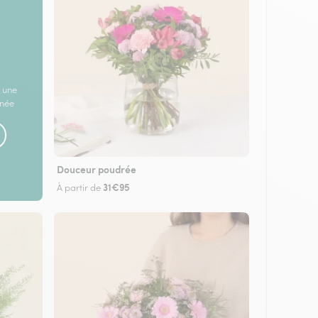
 une
rnée
Douceur poudrée
31€95
À partir de