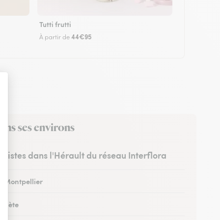
Tutti frutti
44€95
À partir de
ans ses environs
euristes dans l'Hérault du réseau Interflora
à Montpellier
à Sète