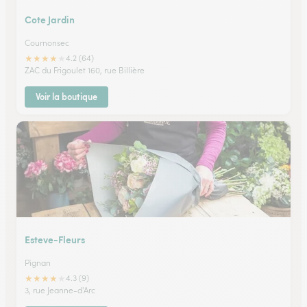
Cote Jardin
Cournonsec
★
★
★
★
★
4.2 (64)
ZAC du Frigoulet 160, rue Billière
Voir la boutique
Esteve-Fleurs
Pignan
★
★
★
★
★
4.3 (9)
3, rue Jeanne-d'Arc