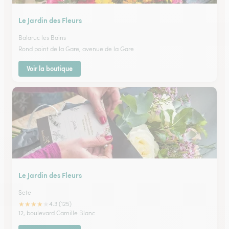
Le Jardin des Fleurs
Balaruc les Bains
Rond point de la Gare, avenue de la Gare
Voir la boutique
Le Jardin des Fleurs
Sete
★
★
★
★
★
4.3 (125)
12, boulevard Camille Blanc