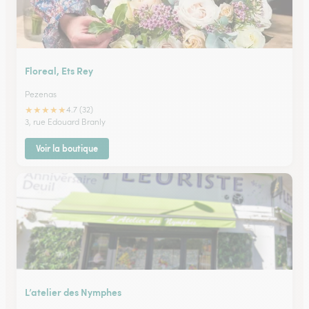
Floreal, Ets Rey
Pezenas
★
★
★
★
★
4.7 (32)
3, rue Edouard Branly
Voir la boutique
L’atelier des Nymphes