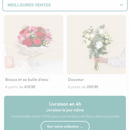
Bisous et sa bulle d'eau
Douceur
41€95
29€95
À partir de
À partir de
Livraison en 4h
Livraison le jour même
Commandez avant 17h00 pour une livraison de fleurs dans la journée
Voir notre collection →