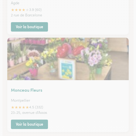
Agde
★
★
★
★
★
3.9 (60)
2 rue de Barcelone
Voir la boutique
Monceau Fleurs
Montpellier
★
★
★
★
★
4.5 (332)
23-25, avenue d'Assas
Voir la boutique