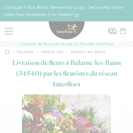
Aller au contenu
Canicule ? Nos fleurs tiennent le coup ! Découvrez notre
collection résistante à la chaleur
ici
Livraison de fleurs en 4h par un fleuriste Interflora
›
Fleuristes
›
Hérault (34)
›
Balaruc-les-Bains
Accueil
Livraison de fleurs à Balaruc-les-Bains
(34540) par les fleuristes du réseau
Interflora