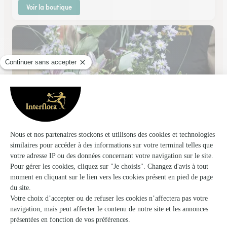
Voir la boutique
Porte des Lilas
Villeneuve les Maguelone
★
★
★
★
★
4.5 (62)
24, ave de la Gare
Voir la boutique