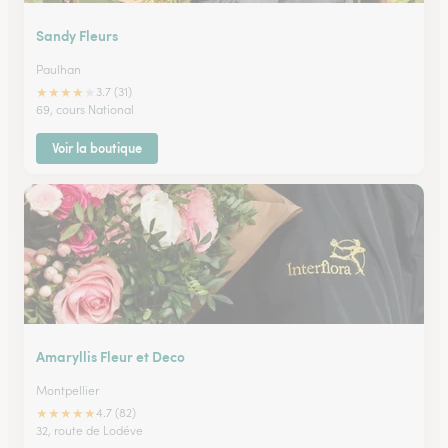
Sandy Fleurs
Paulhan
★
★
★
★
★
3.7 (31)
69, cours National
Voir la boutique
Amaryllis Fleur et Deco
Montpellier
★
★
★
★
★
4.7 (82)
32, route de Lodéve