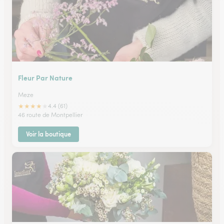
Fleur Par Nature
Meze
★
★
★
★
★
4.4 (61)
46 route de Montpellier
Voir la boutique