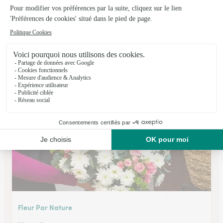
Fleur Par Nature
Laverune
★
★
★
★
★
4.8 (40)
2, avenue du Château
Voir la boutique
Fleur Par Nature