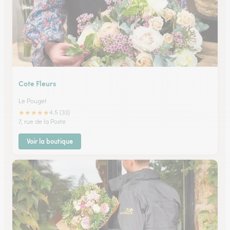
Cote Fleurs
Le Pouget
★
★
★
★
★
4.5 (33)
7, rue de la Poste
Voir la boutique