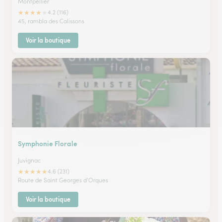
Montpellier
★
★
★
★
★
4.2 (116)
45, rambla des Calissons
Voir la boutique
Symphonie Florale
Juvignac
★
★
★
★
★
4.6 (231)
Route de Saint Georges d'Orques
Voir la boutique