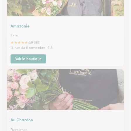
Amazonie
Sete
★
★
★
★
★
4.9 (98)
11, rue du 11 novembre 1918
Voir la boutique
Au Chardon
Frontignan