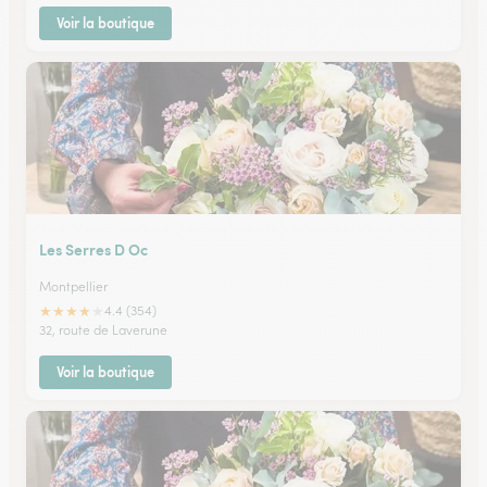
Voir la boutique
Les Serres D Oc
Montpellier
★
★
★
★
★
4.4 (354)
32, route de Laverune
Voir la boutique