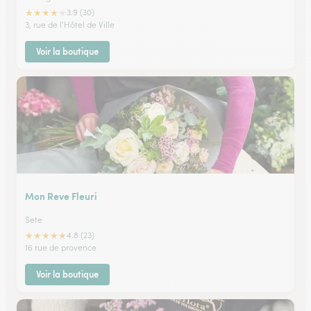
★
★
★
★
★
3.9 (30)
3, rue de l'Hôtel de Ville
Voir la boutique
Mon Reve Fleuri
Sete
★
★
★
★
★
4.8 (23)
16 rue de provence
Voir la boutique