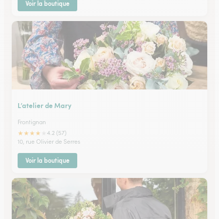
Voir la boutique
L’atelier de Mary
Frontignan
★
★
★
★
★
4.2 (57)
10, rue Olivier de Serres
Voir la boutique