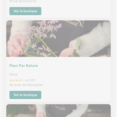
16 rue de provence
Voir la boutique
Fleur Par Nature
Meze
★
★
★
★
★
4.4 (61)
46 route de Montpellier
Voir la boutique