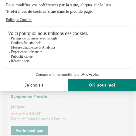
Villeneuve les Maguelone
★
★
★
★
★
4.5 (62)
24, ave de la Gare
Voir la boutique
Symphonie Florale
Juvignac
★
★
★
★
★
4.6 (231)
Route de Saint Georges d'Orques
Voir la boutique