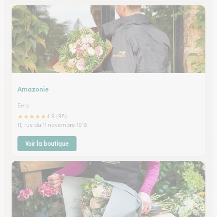
Amazonie
Sete
★
★
★
★
★
4.9 (98)
11, rue du 11 novembre 1918
Voir la boutique