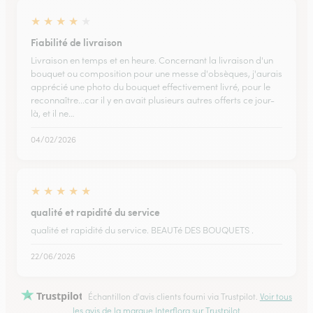
★
★
★
★
★
Fiabilité de livraison
Livraison en temps et en heure. Concernant la livraison d'un
bouquet ou composition pour une messe d'obsèques, j'aurais
apprécié une photo du bouquet effectivement livré, pour le
reconnaître...car il y en avait plusieurs autres offerts ce jour-
là, et il ne…
04/02/2026
★
★
★
★
★
qualité et rapidité du service
qualité et rapidité du service. BEAUTé DES BOUQUETS .
22/06/2026
Trustpilot
Échantillon d'avis clients fourni via Trustpilot.
Voir tous
les avis de la marque Interflora sur Trustpilot