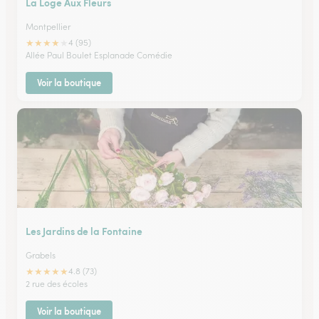
La Loge Aux Fleurs
Montpellier
★
★
★
★
★
4 (95)
Allée Paul Boulet Esplanade Comédie
Voir la boutique
Les Jardins de la Fontaine
Grabels
★
★
★
★
★
4.8 (73)
2 rue des écoles
Voir la boutique