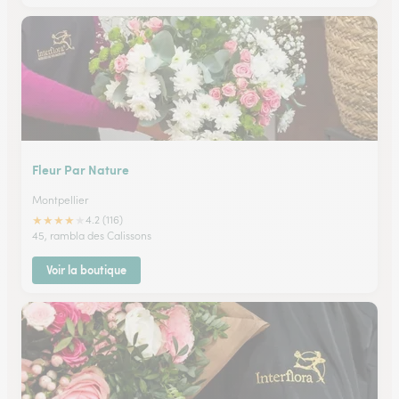
Fleur Par Nature
Montpellier
★
★
★
★
★
4.2 (116)
45, rambla des Calissons
Voir la boutique