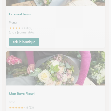
Esteve-Fleurs
Pignan
★
★
★
★
★
4.3 (9)
3, rue Jeanne-d'Arc
Voir la boutique
Mon Reve Fleuri
Sete
★
★
★
★
★
4.8 (23)