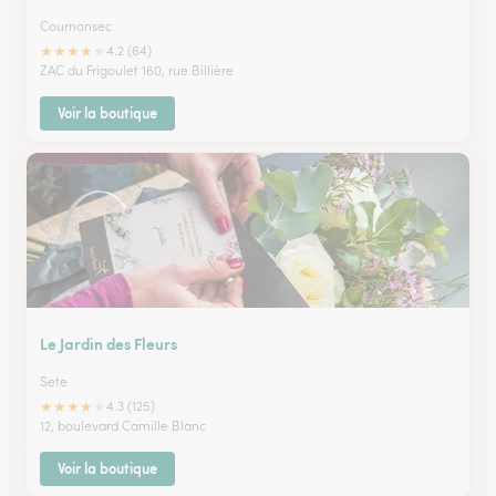
Cournonsec
★
★
★
★
★
4.2 (64)
ZAC du Frigoulet 160, rue Billière
Voir la boutique
Le Jardin des Fleurs
Sete
★
★
★
★
★
4.3 (125)
12, boulevard Camille Blanc
Voir la boutique