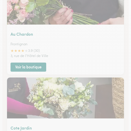
Au Chardon
Frontignan
★
★
★
★
★
3.9 (30)
3, rue de l'Hôtel de Ville
Voir la boutique
Cote Jardin