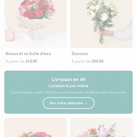
Bisous et sa bulle d'eau
Douceur
41€95
29€95
À partir de
À partir de
Livraison en 4h
Livraison le jour même
Commandez avant 17h00 pour une livraison de fleurs dans la journée
Voir notre collection →