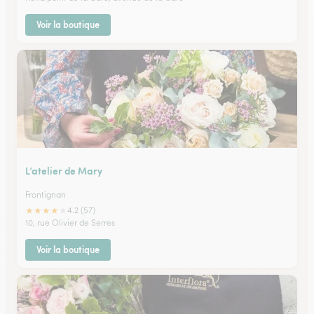
Voir la boutique
L’atelier de Mary
Frontignan
★
★
★
★
★
4.2 (57)
10, rue Olivier de Serres
Voir la boutique