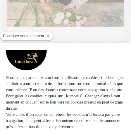
Fleur Par Nature
Laverune
★
★
★
★
★
4.8 (40)
2, avenue du Château
Voir la boutique
Porte des Lilas