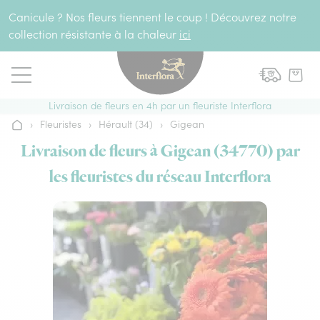
Aller au contenu
Canicule ? Nos fleurs tiennent le coup ! Découvrez notre
collection résistante à la chaleur
ici
Livraison de fleurs en 4h par un fleuriste Interflora
›
Fleuristes
›
Hérault (34)
›
Gigean
Accueil
Livraison de fleurs à Gigean (34770) par
les fleuristes du réseau Interflora