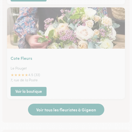
Cote Fleurs
Le Pouget
★
★
★
★
★
4.5 (33)
7, rue de la Poste
Voir la boutique
Voir tous les fleuristes à Gigean