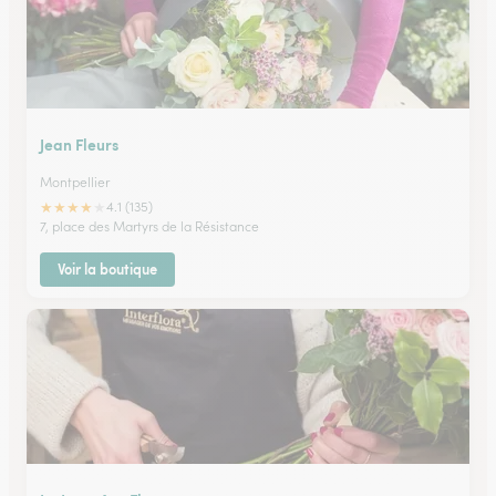
Jean Fleurs
Montpellier
★
★
★
★
★
4.1 (135)
7, place des Martyrs de la Résistance
Voir la boutique