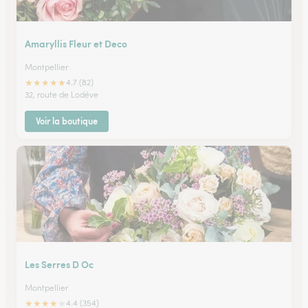
Amaryllis Fleur et Deco
Montpellier
★
★
★
★
★
4.7 (82)
32, route de Lodéve
Voir la boutique
Les Serres D Oc
Montpellier
★
★
★
★
★
4.4 (354)