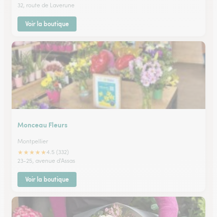
32, route de Laverune
Voir la boutique
Monceau Fleurs
Montpellier
★
★
★
★
★
4.5 (332)
23-25, avenue d'Assas
Voir la boutique