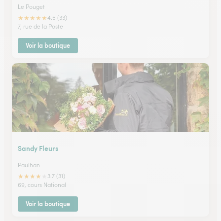
Le Pouget
★
★
★
★
★
4.5 (33)
7, rue de la Poste
Voir la boutique
Sandy Fleurs
Paulhan
★
★
★
★
★
3.7 (31)
69, cours National
Voir la boutique