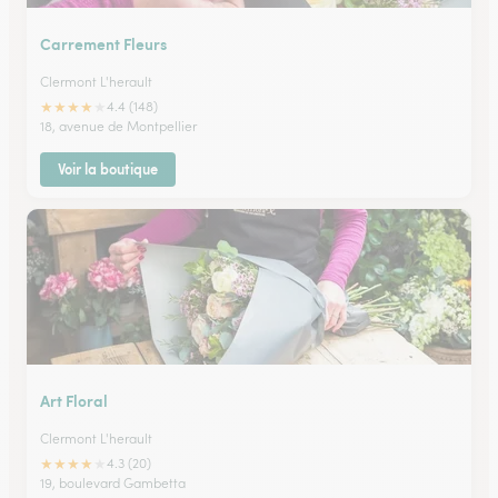
Carrement Fleurs
Clermont L'herault
★
★
★
★
★
4.4 (148)
18, avenue de Montpellier
Voir la boutique
Art Floral
Clermont L'herault
★
★
★
★
★
4.3 (20)
19, boulevard Gambetta