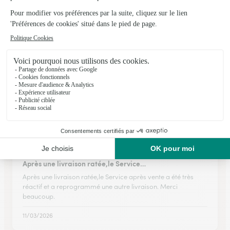
★
★
★
★
★
Compte tenu que ma fille n’a pas reçu…
Compte tenu que ma fille n’a pas reçu le bouquet de fleurs
que j’avais commandé car pas Interflora dans sa région. Elle
a eu un très joli bouquet de roses avec une remise pour sa
prochaine commande et moi aussi…
29/04/2026
★
★
★
★
★
Après une livraison ratée,le Service…
Après une livraison ratée,le Service après vente a été très
réactif et a reprogrammé une autre livraison. Merci
beaucoup.
11/03/2026