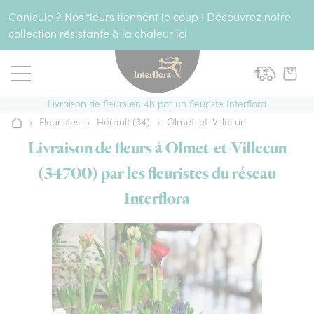
Aller au contenu
Canicule ? Nos fleurs tiennent le coup ! Découvrez notre
collection résistante à la chaleur
ici
Livraison de fleurs en 4h par un fleuriste Interflora
›
Fleuristes
›
Hérault (34)
›
Olmet-et-Villecun
Accueil
Livraison de fleurs à Olmet-et-Villecun
(34700) par les fleuristes du réseau
Interflora