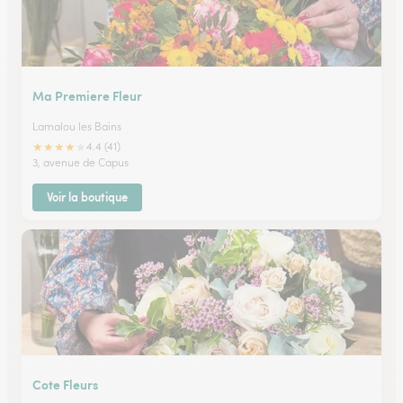
Ma Premiere Fleur
Lamalou les Bains
★
★
★
★
★
4.4 (41)
3, avenue de Capus
Voir la boutique
Cote Fleurs