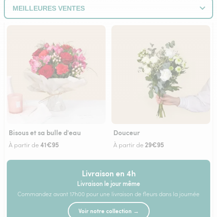
Bisous et sa bulle d'eau
Douceur
41€95
29€95
À partir de
À partir de
Livraison en 4h
Livraison le jour même
Commandez avant 17h00 pour une livraison de fleurs dans la journée
Voir notre collection →