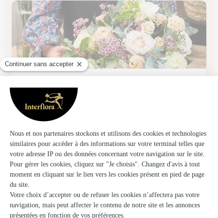
Floreal, Ets Rey
Pezenas
★
★
★
★
★
4.7 (32)
3, rue Edouard Branly
Voir la boutique
Ils ont fait livrer des fleurs ou une plante à
Olmet-et-Villecun