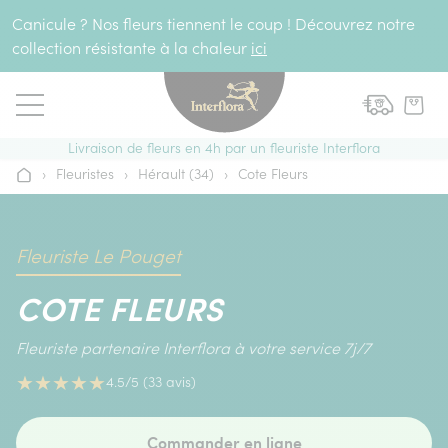
Aller au contenu
Canicule ? Nos fleurs tiennent le coup ! Découvrez notre
collection résistante à la chaleur
ici
Livraison de fleurs en 4h par un fleuriste Interflora
›
Fleuristes
›
Hérault (34)
›
Cote Fleurs
Accueil
Fleuriste Le Pouget
COTE FLEURS
Fleuriste partenaire Interflora à votre service 7j/7
★
★
★
★
★
4.5/5 (33 avis)
Commander en ligne