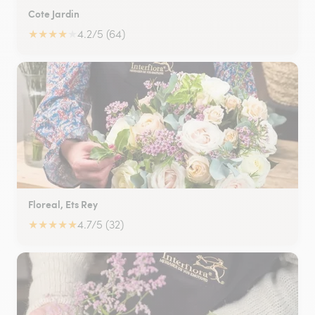
Cote Jardin
★
★
★
★
★
4.2/5 (64)
Floreal, Ets Rey
★
★
★
★
★
4.7/5 (32)