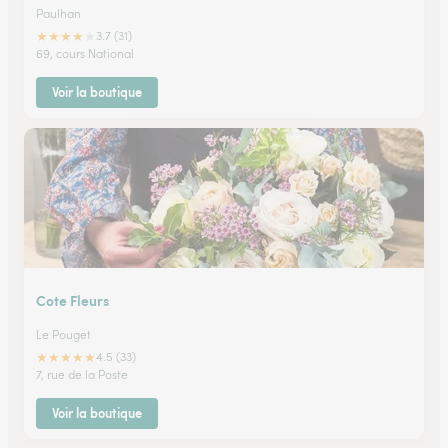
Paulhan
★
★
★
★
★
3.7 (31)
69, cours National
Voir la boutique
Cote Fleurs
Le Pouget
★
★
★
★
★
4.5 (33)
7, rue de la Poste
Voir la boutique