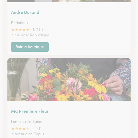
Andre Durand
Bedarieux
★
★
★
★
★
4.8 (141)
7, rue de la Republique
Voir la boutique
Ma Premiere Fleur
Lamalou les Bains
★
★
★
★
★
4.4 (41)
3, avenue de Capus