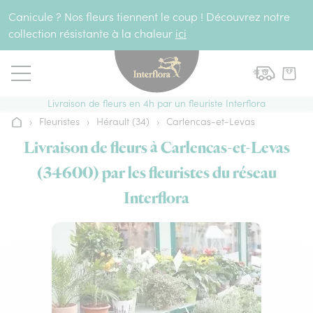
Aller au contenu
Canicule ? Nos fleurs tiennent le coup ! Découvrez notre
collection résistante à la chaleur
ici
Livraison de fleurs en 4h par un fleuriste Interflora
›
Fleuristes
›
Hérault (34)
›
Carlencas-et-Levas
Accueil
Livraison de fleurs à Carlencas-et-Levas
(34600) par les fleuristes du réseau
Interflora