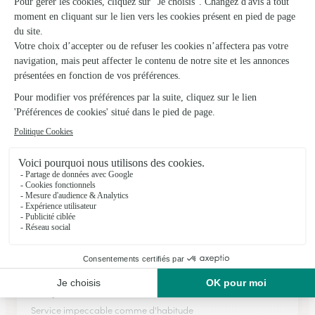
Atelier de Creations Florales
Murat Sur Vebre
★
★
★
★
★
4.6 (8)
580, avenue du Languedoc
Voir la boutique
Ils ont fait livrer des fleurs ou une plante à
Carlencas-et-Levas
★
★
★
★
★
Bouquet de friandises
Service impeccable comme d'habitude