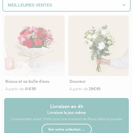
Bisous et sa bulle d'eau
Douceur
41€95
29€95
À partir de
À partir de
Livraison en 4h
Livraison le jour même
Commandez avant 17h00 pour une livraison de fleurs dans la journée
Voir notre collection →