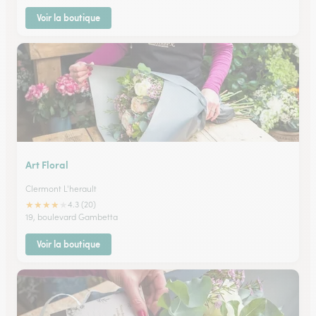
Voir la boutique
Art Floral
Clermont L'herault
★
★
★
★
★
4.3 (20)
19, boulevard Gambetta
Voir la boutique