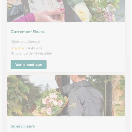
Carrement Fleurs
Clermont L'herault
★
★
★
★
★
4.4 (148)
18, avenue de Montpellier
Voir la boutique
Sandy Fleurs