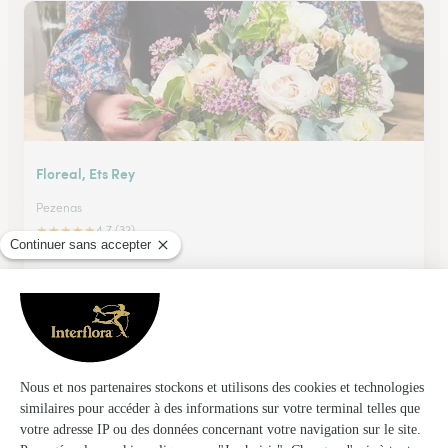
Floreal, Ets Rey
Pezenas
★
★
★
★
★
4.7 (32)
3, rue Edouard Branly
Voir la boutique