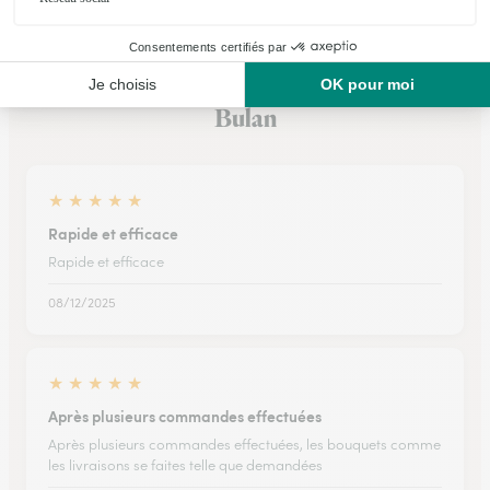
Ils ont fait livrer des fleurs ou une plante à
Bulan
★
★
★
★
★
Rapide et efficace
Rapide et efficace
08/12/2025
★
★
★
★
★
Après plusieurs commandes effectuées
Après plusieurs commandes effectuées, les bouquets comme
les livraisons se faites telle que demandées