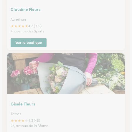
Claudine Fleurs
Aureilhan
★
★
★
★
★
4.7 (109)
4, avenue des Sports
Voir la boutique
Gisele Fleurs
Tarbes
★
★
★
★
★
4.3 (45)
23, avenue de la Marne