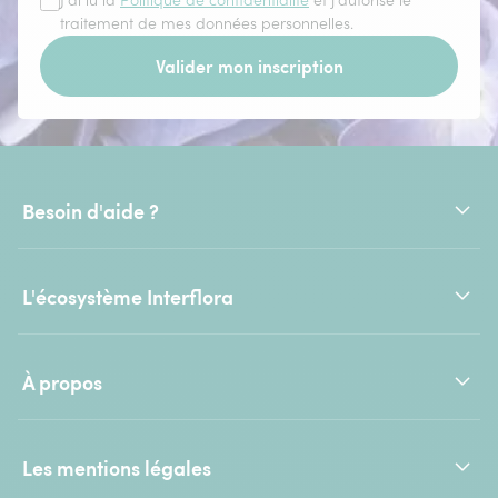
J'ai lu la
Politique de confidentialité
et j'autorise le
traitement de mes données personnelles.
Valider mon inscription
Besoin d'aide ?
L'écosystème Interflora
À propos
Les mentions légales