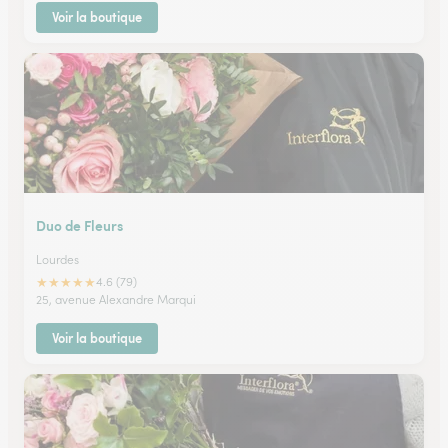
Voir la boutique
Duo de Fleurs
Lourdes
★
★
★
★
★
4.6 (79)
25, avenue Alexandre Marqui
Voir la boutique