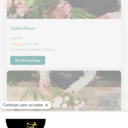
Cathie Fleurs
Lourdes
★
★
★
★
★
4.4 (30)
14, place du champ commun
Voir la boutique
Boutique Geneve Fleurs