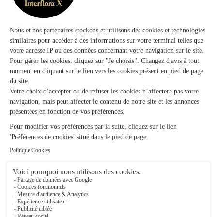
Lourdes
★
★
★
★
★
4.4 (19)
34 boulevard de la grotte
Voir la boutique
Carrement Fleurs
Tarbes
★
★
★
★
★
4.5 (220)
70 bis, avenue Alsace Lorraine
Voir la boutique