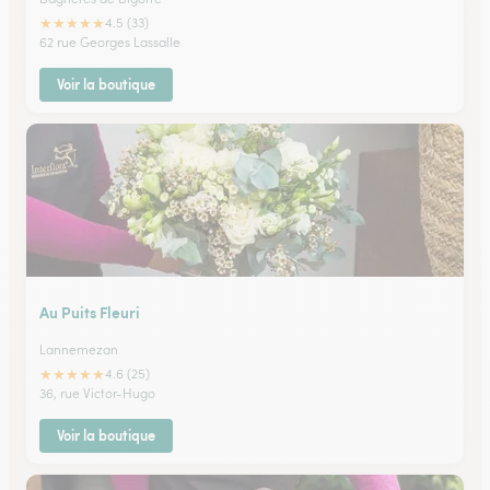
★
★
★
★
★
4.5 (33)
62 rue Georges Lassalle
Voir la boutique
Au Puits Fleuri
Lannemezan
★
★
★
★
★
4.6 (25)
36, rue Victor-Hugo
Voir la boutique