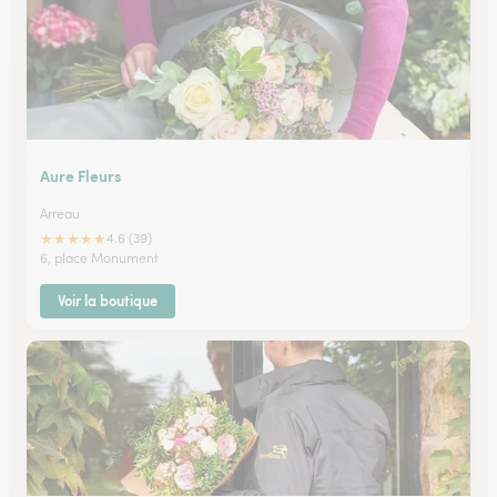
Aure Fleurs
Arreau
★
★
★
★
★
4.6 (39)
6, place Monument
Voir la boutique