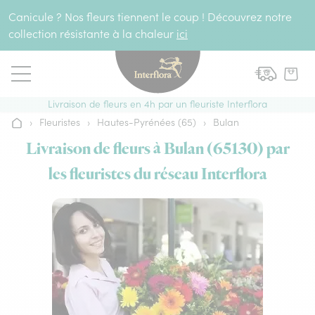
Aller au contenu
Canicule ? Nos fleurs tiennent le coup ! Découvrez notre
collection résistante à la chaleur
ici
Livraison de fleurs en 4h par un fleuriste Interflora
›
Fleuristes
›
Hautes-Pyrénées (65)
›
Bulan
Accueil
Livraison de fleurs à Bulan (65130) par
les fleuristes du réseau Interflora