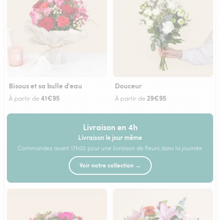
Bisous et sa bulle d'eau
Douceur
41€95
29€95
À partir de
À partir de
Livraison en 4h
Livraison le jour même
Commandez avant 17h00 pour une livraison de fleurs dans la journée
Voir notre collection →