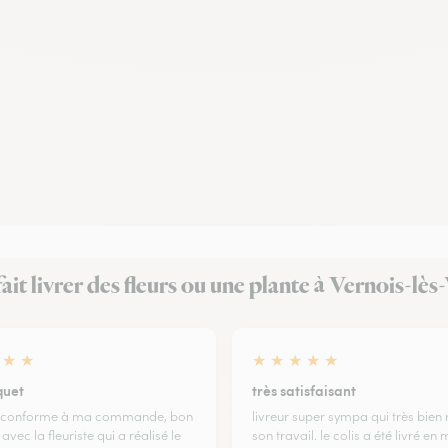
 fait livrer des fleurs ou une plante à Vernois-lès
★
★
★
★
★
★
★
quet
très satisfaisant
 conforme à ma commande, bon
livreur super sympa qui très bien 
vec la fleuriste qui a réalisé le
son travail. le colis a été livré en