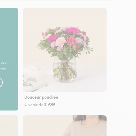
 une
rnée
Douceur poudrée
31€95
À partir de