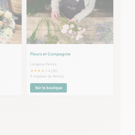
Fleurs et Compagnie
Longeau Percey
★
★
★
★
★
4 (30)
5 impasse du Vernoy
Voir la boutique