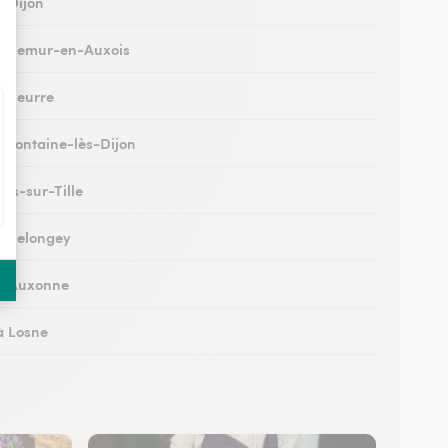
à Dijon
 à Semur-en-Auxois
à Seurre
à Fontaine-lès-Dijon
à Is-sur-Tille
 à Selongey
 à Auxonne
à Losne
 à Brochon
 à Meursault