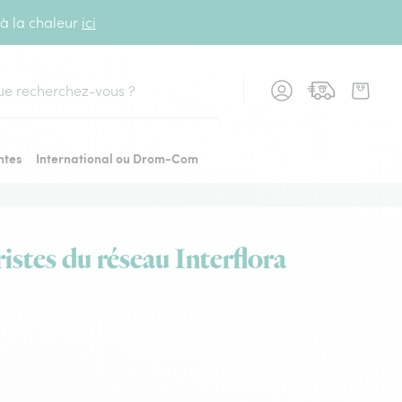
 à la chaleur
ici
cher
ntes
International ou Drom-Com
ristes du réseau Interflora