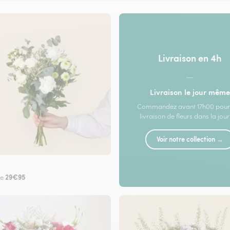
Livraison en 4h
—
Livraison le jour même
Commandez avant 17h00 pour
livraison de fleurs dans la jou
Voir notre collection →
29€95
de