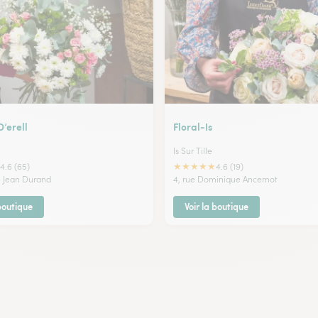
D’erell
Floral-Is
Is Sur Tille
★
★
★
★
★
4.6 (65)
4.6 (19)
ce Jean Durand
4, rue Dominique Ancemot
 boutique
Voir la boutique