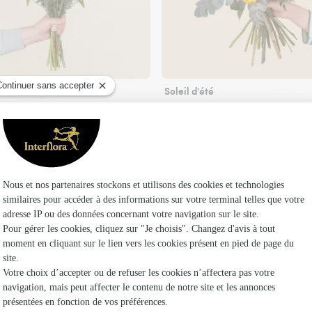
Soleil d'été
29€95
39€95
de
À partir de
Faire livrer des fleurs
euriste Interflora à Vernois-lès-Vesvres et dan
Les fl