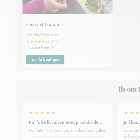
Fleurs et Tralala
Fontaine Francaise
★
★
★
★
★
4.9 (76)
10 place Henri IV
Voir la boutique
Ils ont
★
★
★
★
★
★
★
★
Parfaite livraison avec produits de…
Joli bou
Parfaite livraison avec produits de qualité.
Bouquet
échange a