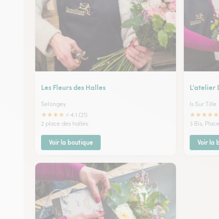
Les Fleurs des Halles
L’atelier 
Selongey
Is Sur Tille
★
★
★
★
★
★
★
★
★
★
4.1 (21)
2 place des halles
3 Bis, Pla
Voir la boutique
Voir la