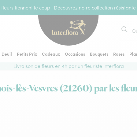
fleurs tiennent le coup ! Découvrez notre collection résistante
Recher
Deuil
Petits Prix
Cadeaux
Occasions
Bouquets
Roses
Pla
Livraison de fleurs en 4h par un fleuriste Interflora
ois-lès-Vesvres (21260) par les fleu