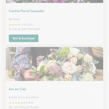
Centre Floral Gaessler
Benfeld
★
★
★
★
★
4.4 (51)
12, rue du petit Rempart
Voir la boutique
Arc en Ciel
Sainte Croix Aux Mines
★
★
★
★
★
4.9 (60)
60, rue Maurice Burrus