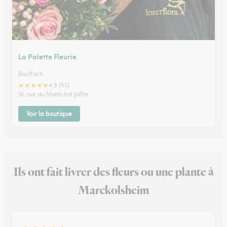
La Palette Fleurie
Rouffach
★
★
★
★
★
4.8 (52)
16, rue du Maréchal Joffre
Voir la boutique
Ils ont fait livrer des fleurs ou une plante à
Marckolsheim