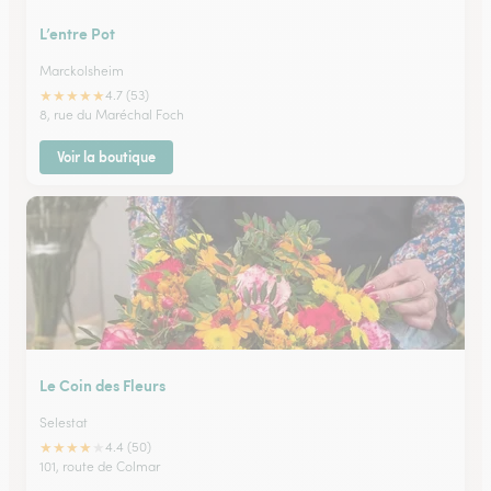
L’entre Pot
Marckolsheim
★
★
★
★
★
4.7 (53)
8, rue du Maréchal Foch
Voir la boutique
Le Coin des Fleurs
Selestat
★
★
★
★
★
4.4 (50)
101, route de Colmar