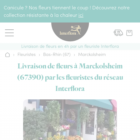
Aller au contenu
Canicule ? Nos fleurs tiennent le coup ! Découvrez notre
collection résistante à la chaleur
ici
Livraison de fleurs en 4h par un fleuriste Interflora
›
Fleuristes
›
Bas-Rhin (67)
›
Marckolsheim
Accueil
Livraison de fleurs à Marckolsheim
(67390) par les fleuristes du réseau
Interflora