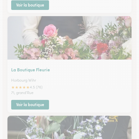
Voir la boutique
La Boutique Fleurie
Horbourg Wihr
★
★
★
★
★
4.5 (76)
71, grand'Rue
Voir la boutique