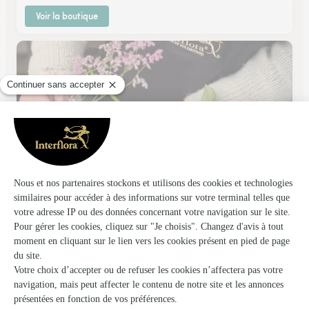
Voir la boutique
Fleurs Alexandra
Chatenois
★
★
★
★
★
4.2 (41)
46, rue Marechal Foch
Voir la boutique