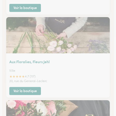
Voir la boutique
Aux Floralies, Fleurs Jehl
Ville
★
★
★
★
★
4.7 (117)
20, rue du General-Leclerc
Voir la boutique