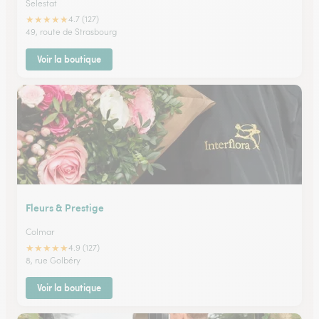
Selestat
★
★
★
★
★
4.7 (127)
49, route de Strasbourg
Voir la boutique
Fleurs & Prestige
Colmar
★
★
★
★
★
4.9 (127)
8, rue Golbéry
Voir la boutique