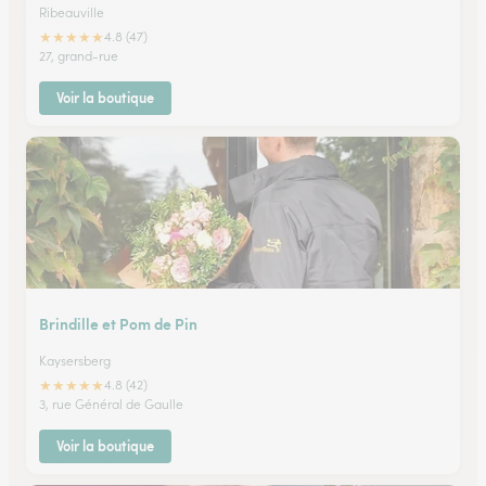
Ribeauville
★
★
★
★
★
4.8 (47)
27, grand-rue
Voir la boutique
Brindille et Pom de Pin
Kaysersberg
★
★
★
★
★
4.8 (42)
3, rue Général de Gaulle
Voir la boutique