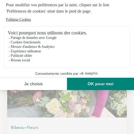
Fleurs du Parc
Colmar
★
★
★
★
★
4.5 (102)
150, route d'Ingersheim
Voir la boutique
Ribeau-Fleurs