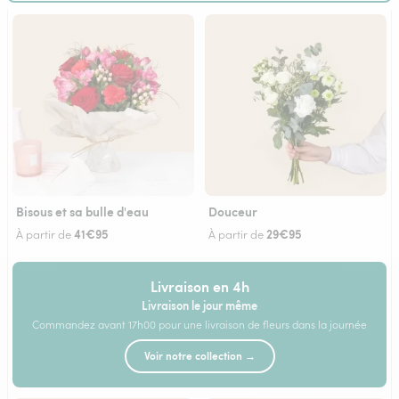
Bisous et sa bulle d'eau
Douceur
41€95
29€95
À partir de
À partir de
Livraison en 4h
Livraison le jour même
Commandez avant 17h00 pour une livraison de fleurs dans la journée
Voir notre collection →