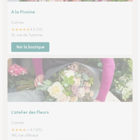
A la Pivoine
Colmar
★
★
★
★
★
4.5 (111)
18, rue de Turenne
Voir la boutique
L’atelier des Fleurs
Colmar
★
★
★
★
★
4.1 (55)
197, rue d'Alsace