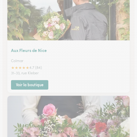
Aux Fleurs de Nice
Colmar
★
★
★
★
★
4.7 (84)
31-33, rue Kleber
Voir la boutique