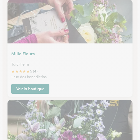
Mille Fleurs
Turckheim
★
★
★
★
★
5 (4)
1 rue des benedictins
Voir la boutique