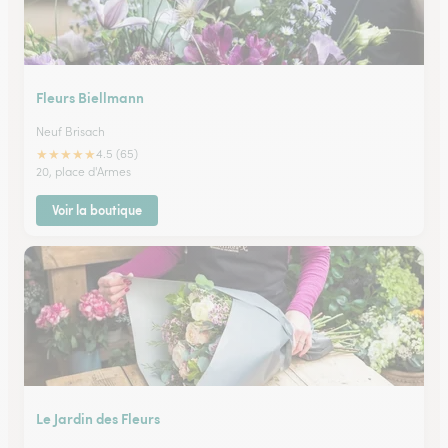
Fleurs Biellmann
Neuf Brisach
★
★
★
★
★
4.5 (65)
20, place d'Armes
Voir la boutique
Le Jardin des Fleurs