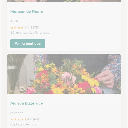
Moisson de Fleurs
Auch
★
★
★
★
★
4.4 (75)
40, avenue des Pyrénées
Voir la boutique
Maison Bazerque
Mirande
★
★
★
★
★
4.8 (43)
6, place d'Astarac