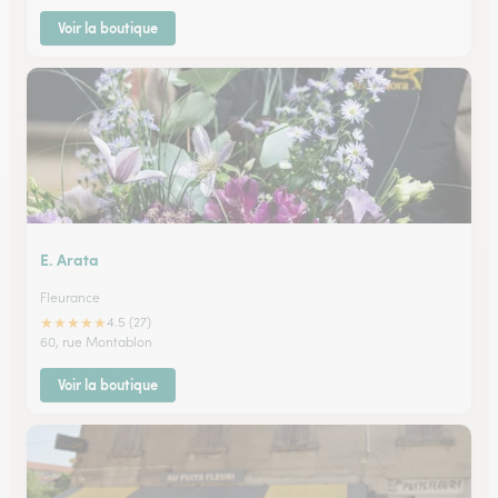
Voir la boutique
E. Arata
Fleurance
★
★
★
★
★
4.5 (27)
60, rue Montablon
Voir la boutique