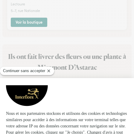
Lectoure
5-7, rue Nationale
Voir la boutique
Ils ont fait livrer des fleurs ou une plante à
Miramont D’Astarac
★
★
★
★
★
Rapidité, efficacité et réussite
Très bonne expérience merci pour votre professionnalisme
09/02/2026