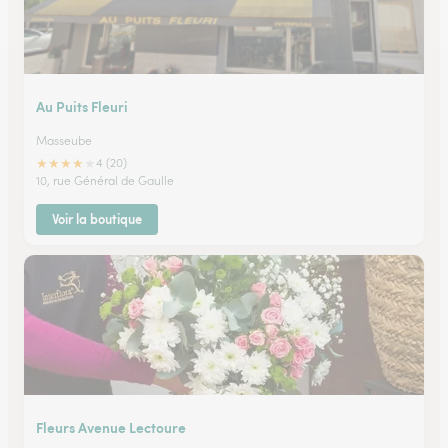
Au Puits Fleuri
Masseube
★
★
★
★
★
4 (20)
10, rue Général de Gaulle
Voir la boutique
Fleurs Avenue Lectoure