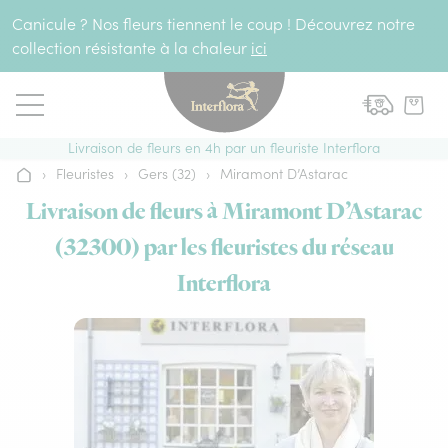
Aller au contenu
Canicule ? Nos fleurs tiennent le coup ! Découvrez notre
collection résistante à la chaleur
ici
Livraison de fleurs en 4h par un fleuriste Interflora
›
Fleuristes
›
Gers (32)
›
Miramont D’Astarac
Accueil
Livraison de fleurs à Miramont D’Astarac
(32300) par les fleuristes du réseau
Interflora