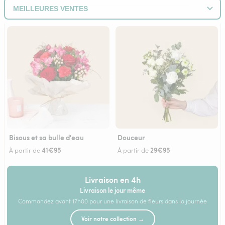
Bisous et sa bulle d'eau
Douceur
41€95
29€95
À partir de
À partir de
Livraison en 4h
Livraison le jour même
Commandez avant 17h00 pour une livraison de fleurs dans la journée
Voir notre collection →