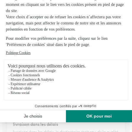
★
★
★
★
★
Commande arrivée à la date prévue avec…
Commande arrivée à la date prévue avec les produits
demandés et bien protégés. La personne qui l'a reçue était
ravie. Merci 🙏
22/06/2026
★
★
★
★
★
Professionnel
Professionnel, Simple et rapide
24/04/2026
★
★
★
★
★
livraison dans les délais
livraison dans les délais. le destinataire était ravi de la qualité