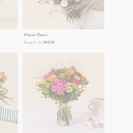
Plaisir fleuri
36€95
À partir de