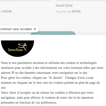
Soleil d'été
29€95
39€95
de
À partir de
Faire livrer des fleurs
un fleuriste Interflora à Cassagnes et dans ses
Les f
Fleuristes
Fleuristes
Fleuristes 