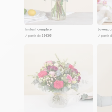
Instant complice
Joyeux a
52€95
À partir de
À partir 