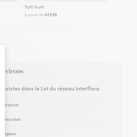
Tutti frutti
44€95
À partir de
 environs
leuristes dans le Lot du réseau Interflora
 à Gramat
 à Gourdon
à Figeac