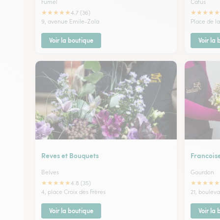
Fumel
Catus
★
★
★
★
★
★
★
★
★
★
4.7 (36)
9, avenue Emile-Zola
Place de la
Voir la boutique
Voir la
Reves et Bouquets
Francois
Belves
Gourdon
★
★
★
★
★
★
★
★
★
★
4.8 (35)
4, place Croix des Frères
21, boulev
Voir la boutique
Voir la