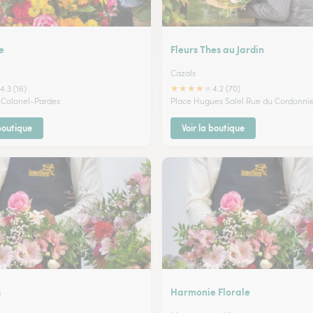
e
Fleurs Thes au Jardin
Cazals
★
★
★
★
★
4.3 (16)
4.2 (70)
 Colonel-Pardes
Place Hugues Salel Rue du Cordonni
 boutique
Voir la boutique
s
Harmonie Florale