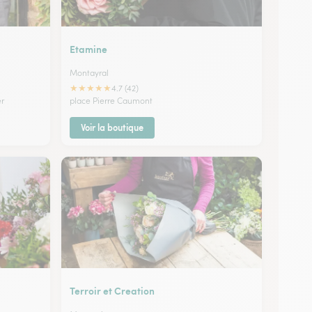
Etamine
Montayral
★
★
★
★
★
4.7 (42)
er
place Pierre Caumont
Voir la boutique
Terroir et Creation