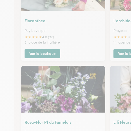
Floranthea
L’orchide
Puy L'eveque
Prayssac
★
★
★
★
★
★
★
★
★
★
4.8 (32)
8, place de la Truffière
14, avenue
Voir la boutique
Voir la
Rosa-Flor Pf du Fumelois
Lili Fleur