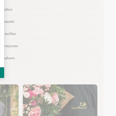
à Catus
 à Cazals
à Souillac
 à Prayssac
 à Cahors
 à Puy-l’Évêque
 à Lacapelle-Marival