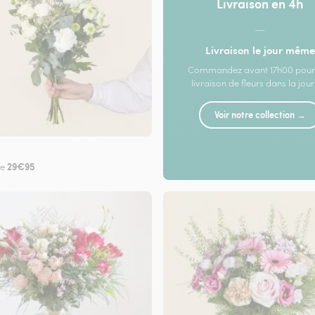
Livraison en 4h
—
Livraison le jour même
Commandez avant 17h00 pour
livraison de fleurs dans la jou
Voir notre collection →
29€95
de