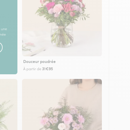
 une
rnée
Douceur poudrée
31€95
À partir de