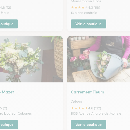
Monsempron Libos
★
★
★
★
★
4.8 (12)
4.3 (68)
 Halle
13 place centrale
 boutique
Voir la boutique
e Mazet
Carrement Fleurs
Cahors
★
★
★
★
★
5 (2)
4.6 (122)
ard Docteur Cabanes
1036 Avenue Anatole de Monzie
 boutique
Voir la boutique