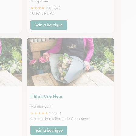
Monpazier
★
★
★
★
★
4.3 (28)
FOIRAIL NORD
Voir la boutique
Il Etait Une Fleur
Monflanquin
★
★
★
★
★
4.8 (20)
Clos des Pères Route de Villeneuve
Voir la boutique