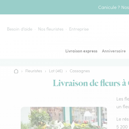
Aller au contenu
Canicule ? Nos 
Besoin d’aide
Nos fleuristes
Entreprise
Livraison express
Anniversaire
›
Fleuristes
›
Lot (46)
›
Cassagnes
Accueil
Livraison de fleurs à
Les fl
un fle
Le rés
5 200 