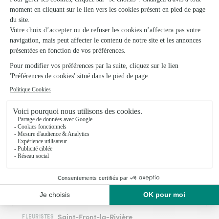
Commande bien reçue en temps et en heure Bonne
vérification par téléphone Ras
22/06/2026
Trustpilot
Échantillon d'avis clients fourni via Trustpilot.
Voir tous
les avis de la marque Interflora sur Trustpilot
Livraison de fleurs à Sceau-Saint-Angel et
autour : les villes proches couvertes par le
réseau Interflora
Saint-Front-sur-Nizonne
FLEURISTES
Saint-Front-la-Rivière
FLEURISTES