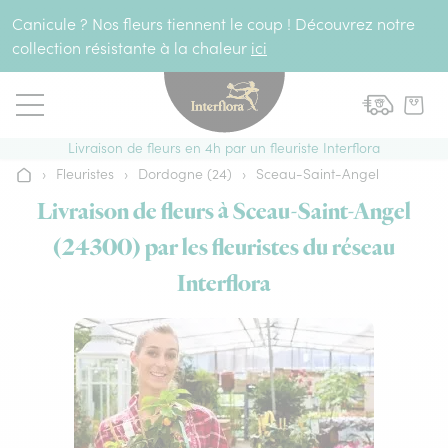
Aller au contenu
Canicule ? Nos fleurs tiennent le coup ! Découvrez notre
collection résistante à la chaleur
ici
Livraison de fleurs en 4h par un fleuriste Interflora
›
Fleuristes
›
Dordogne (24)
›
Sceau-Saint-Angel
Accueil
Livraison de fleurs à Sceau-Saint-Angel
(24300) par les fleuristes du réseau
Interflora