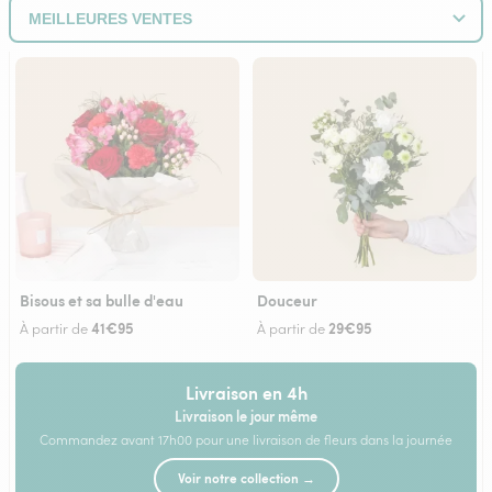
Bisous et sa bulle d'eau
Douceur
41€95
29€95
À partir de
À partir de
Livraison en 4h
Livraison le jour même
Commandez avant 17h00 pour une livraison de fleurs dans la journée
Voir notre collection →