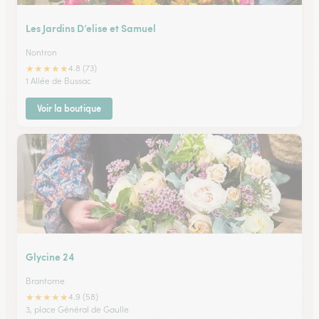
Les Jardins D’elise et Samuel
Nontron
★
★
★
★
★
4.8 (73)
1 Allée de Bussac
Voir la boutique
Glycine 24
Brantome
★
★
★
★
★
4.9 (58)
3, place Général de Gaulle