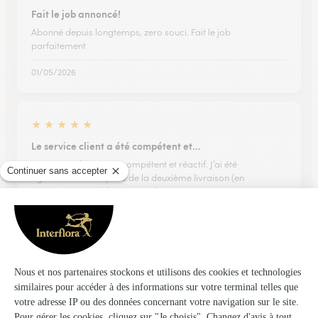
Fait le job annoncé!
Abonné depuis longtemps, zero souci. Fait le job
parfaitement
01/05/2026
★
★
★
★
★
Le service client a été compétent et…
Le service client a été compétent et réactif. J’ai été
agréablement surprise de la deuxième livraison (en
compensation de la première). Un service « après-vente »
efficace. Merci aux équipes !
09/07/2026
★
★
★
★
★
Commande bien reçue en temps et en…