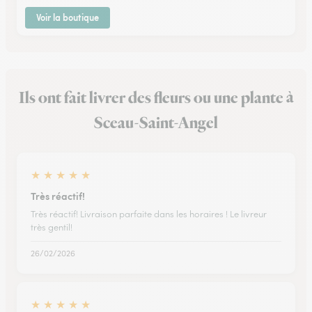
Voir la boutique
Ils ont fait livrer des fleurs ou une plante à
Sceau-Saint-Angel
★
★
★
★
★
Très réactif!
Très réactif! Livraison parfaite dans les horaires ! Le livreur
très gentil!
26/02/2026
★
★
★
★
★