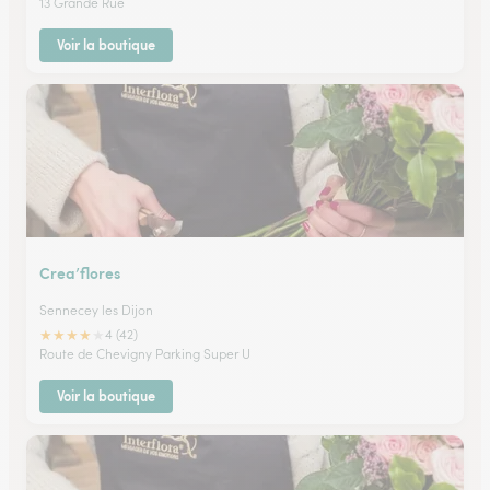
13 Grande Rue
Voir la boutique
Crea’flores
Sennecey les Dijon
★
★
★
★
★
4 (42)
Route de Chevigny Parking Super U
Voir la boutique