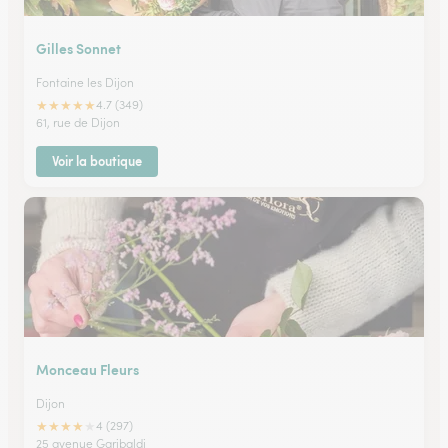
Gilles Sonnet
Fontaine les Dijon
★
★
★
★
★
4.7 (349)
61, rue de Dijon
Voir la boutique
Monceau Fleurs
Dijon
★
★
★
★
★
4 (297)
25 avenue Garibaldi