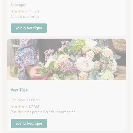
Selongey
★
★
★
★
★
4.1 (21)
2 place des halles
Voir la boutique
Vert Tige
Fontaine les Dijon
★
★
★
★
★
3.7 (88)
Rue des prés potets Galerie Intermarché
Voir la boutique