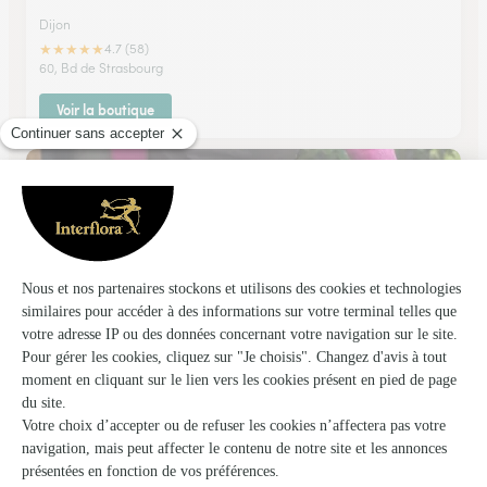
Dijon
★
★
★
★
★
4.7 (58)
60, Bd de Strasbourg
Voir la boutique
Crea’flore
Arc Sur Tille
★
★
★
★
★
3.9 (25)
C.Cial Super U Rue des Chézeaux
Voir la boutique