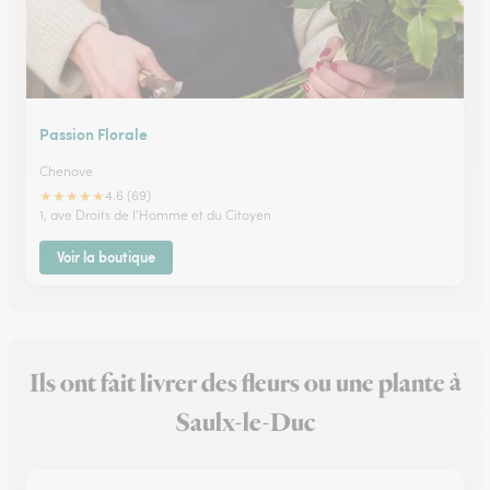
Passion Florale
Chenove
★
★
★
★
★
4.6 (69)
1, ave Droits de l'Homme et du Citoyen
Voir la boutique
Ils ont fait livrer des fleurs ou une plante à
Saulx-le-Duc