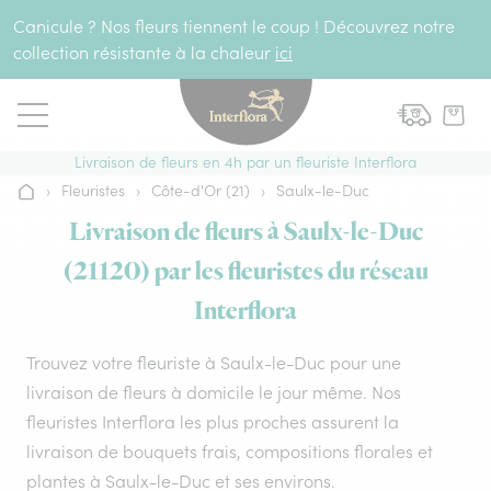
Aller au contenu
Canicule ? Nos fleurs tiennent le coup ! Découvrez notre
collection résistante à la chaleur
ici
Livraison de fleurs en 4h par un fleuriste Interflora
›
Fleuristes
›
Côte-d'Or (21)
›
Saulx-le-Duc
Accueil
Livraison de fleurs à Saulx-le-Duc
(21120) par les fleuristes du réseau
Interflora
Trouvez votre fleuriste à Saulx-le-Duc pour une
livraison de fleurs à domicile le jour même. Nos
fleuristes Interflora les plus proches assurent la
livraison de bouquets frais, compositions florales et
plantes à Saulx-le-Duc et ses environs.