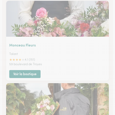
Monceau Fleurs
Talant
★
★
★
★
★
4.1 (151)
59 boulevard de Troyes
Voir la boutique