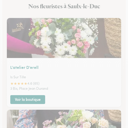
Nos fleuristes à Saulx-le-Duc
Fleuristes à Meursault
L’atelier D’erell
Is Sur Tille
★
★
★
★
★
4.6 (65)
3 Bis, Place Jean Durand
Voir la boutique