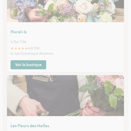
Floral-Is
Is Sur Tille
★
★
★
★
★
4.6 (19)
4, rue Dominique Ancemot
Voir la boutique
Les Fleurs des Halles