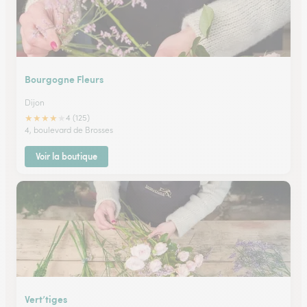
Bourgogne Fleurs
Dijon
★
★
★
★
★
4 (125)
4, boulevard de Brosses
Voir la boutique
Vert’tiges