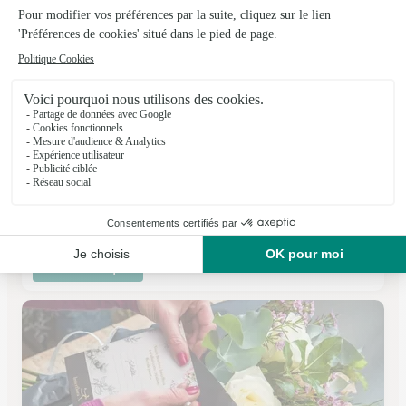
C le Bouquet
Dijon
★
★
★
★
★
4.5 (94)
8 quai Nicolas Rolin
Voir la boutique