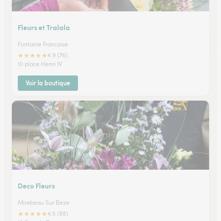
Fleurs et Tralala
Fontaine Francaise
★
★
★
★
★
4.9 (76)
10 place Henri IV
Voir la boutique
Deco Fleurs
Mirebeau Sur Beze
★
★
★
★
★
4.5 (88)