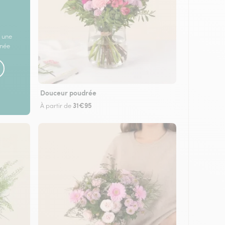
 une
rnée
Douceur poudrée
31€95
À partir de