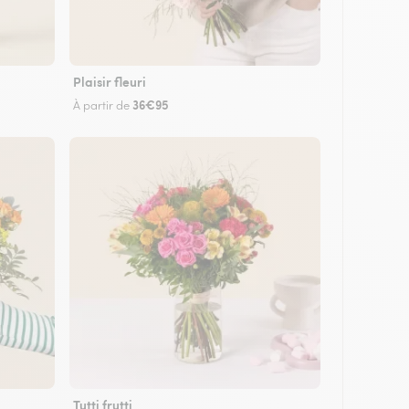
Plaisir fleuri
36€95
À partir de
Tutti frutti