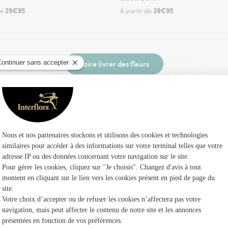
29€95
39€95
de
À partir de
Faire livrer des fleurs
un fleuriste Interflora au Bouchage et dans ses
Les f
Fleuristes
Fleuristes 
Fleuristes