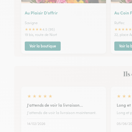
Au Plaisir D’offrir
Au Coin F
Savigne
Ruffec
★
★
★
★
★
★
★
★
★
★
4.5 (95)
19 bis, route de Niort
22, place A
Voir la boutique
Voir la
Ils
★
★
★
★
★
★
★
★
J'attends de voir la livraison…
Long et
J'attends de voir la livraison maintenant.
Long et 
14/02/2026
05/06/2