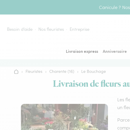
Aller au contenu
Canicule ? Nos 
Besoin d’aide
Nos fleuristes
Entreprise
Livraison express
Anniversaire
›
Fleuristes
›
Charente (16)
›
Le Bouchage
Accueil
Livraison de fleurs a
Les fl
un fle
Parce 
compos