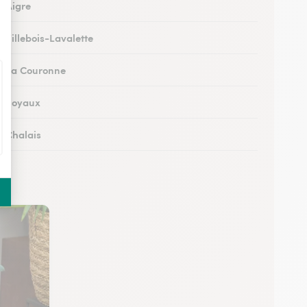
à Aigre
à Villebois-Lavalette
 à La Couronne
 à Soyaux
à Chalais
à Ruffec
 à Ruelle-sur-Touvre