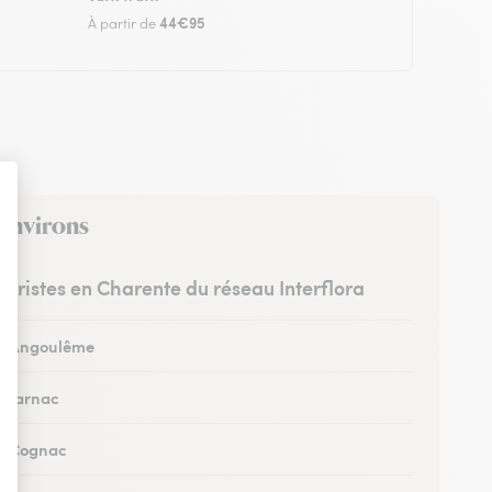
44€95
À partir de
 environs
leuristes en Charente du réseau Interflora
 à Angoulême
à Jarnac
 à Cognac