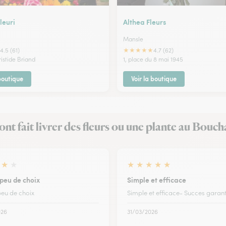
leuri
Althea Fleurs
Mansle
★
★
★
★
★
4.5 (61)
4.7 (62)
ristide Briand
1, place du 8 mai 1945
 boutique
Voir la boutique
 ont fait livrer des fleurs ou une plante au Bouc
★
★
★
★
★
★
★
 peu de choix
Simple et efficace
peu de choix
Simple et efficace- Succes garant
026
31/03/2026