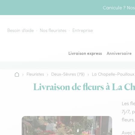
Aller au contenu
Canicule ? Nos 
Besoin d’aide
Nos fleuristes
Entreprise
Livraison express
Anniversaire
›
Fleuristes
›
Deux-Sèvres (79)
›
La Chapelle-Pouilloux
Accueil
Livraison de fleurs à La Ch
Les fl
7j/7, 
fleurs.
Avec I