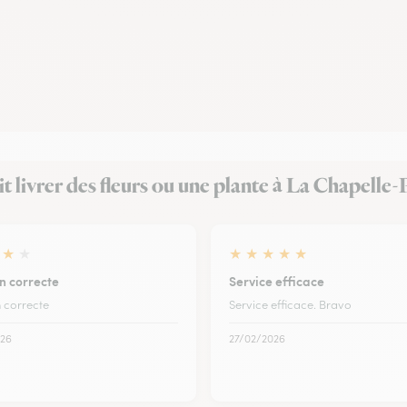
ait livrer des fleurs ou une plante à La Chapelle
★
★
★
★
★
★
★
n correcte
Service efficace
n correcte
Service efficace. Bravo
26
27/02/2026