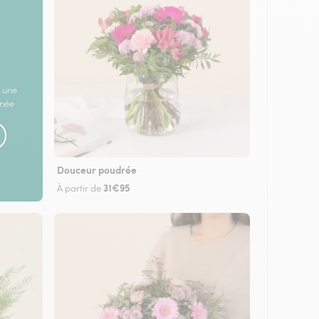
 une
rnée
Douceur poudrée
31€95
À partir de