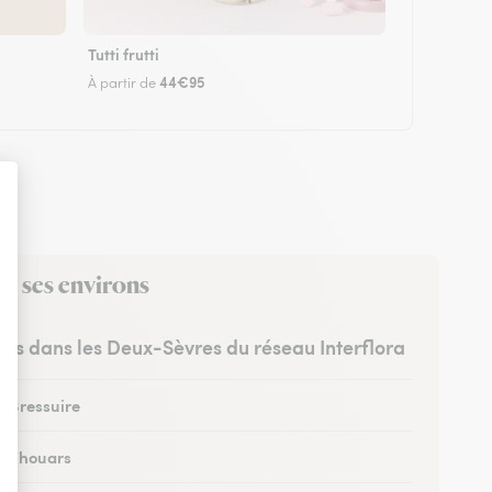
Tutti frutti
44€95
À partir de
ns ses environs
stes dans les Deux-Sèvres du réseau Interflora
à Bressuire
 à Thouars