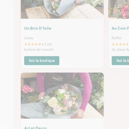
Un Brin D’folie
Au Coin F
Lezay
Ruffec
★
★
★
★
★
★
★
★
★
★
4.7 (12)
6 place du marché
22, place A
Voir la boutique
Voir la
Art et Fleurs