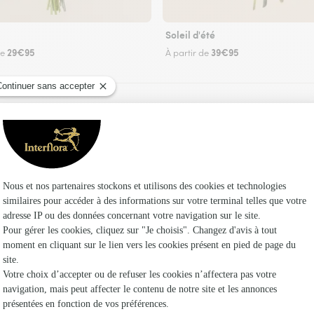
Soleil d'été
29€95
39€95
de
À partir de
Faire livrer des fleurs
uriste Interflora à La Chapelle-Pouilloux et da
Les fleuri
Fleuristes 
Fleuristes