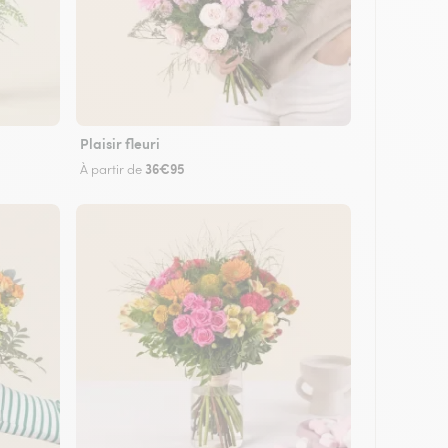
Plaisir fleuri
36€95
À partir de