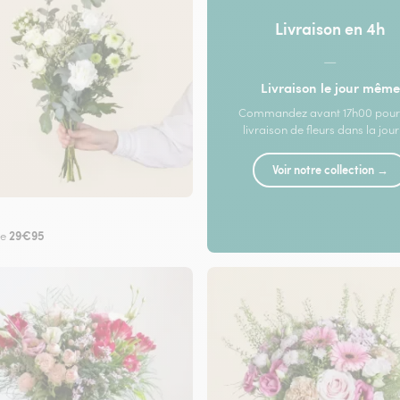
Livraison en 4h
—
Livraison le jour même
Commandez avant 17h00 pour
livraison de fleurs dans la jou
Voir notre collection →
29€95
de