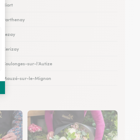
à Niort
 à Parthenay
 à Lezay
à Cerizay
 à Coulonges-sur-l’Autize
 à Mauzé-sur-le-Mignon
à Échiré
à Celles-sur-Belle