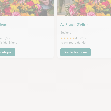
leuri
Au Plaisir D’offrir
Savigne
★
★
★
★
★
4.5 (61)
4.5 (95)
ristide Briand
19 bis, route de Niort
 boutique
Voir la boutique