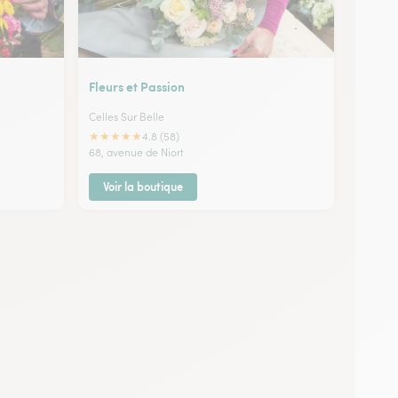
Fleurs et Passion
Celles Sur Belle
★
★
★
★
★
4.8 (58)
68, avenue de Niort
Voir la boutique