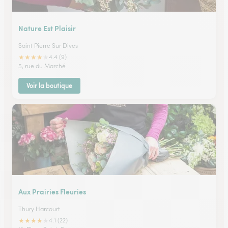
Nature Est Plaisir
Saint Pierre Sur Dives
★
★
★
★
★
4.4 (9)
5, rue du Marché
Voir la boutique
Aux Prairies Fleuries
Thury Harcourt
★
★
★
★
★
4.1 (22)