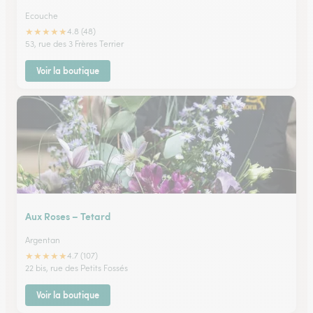
Ecouche
★
★
★
★
★
4.8 (48)
53, rue des 3 Frères Terrier
Voir la boutique
Aux Roses – Tetard
Argentan
★
★
★
★
★
4.7 (107)
22 bis, rue des Petits Fossés
Voir la boutique