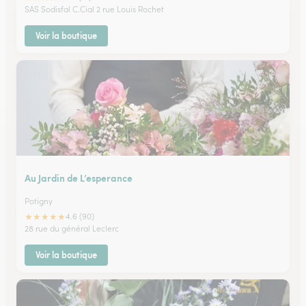
SAS Sodisfal C.Cial 2 rue Louis Rochet
Voir la boutique
Au Jardin de L’esperance
Potigny
★
★
★
★
★
4.6 (90)
28 rue du général Leclerc
Voir la boutique