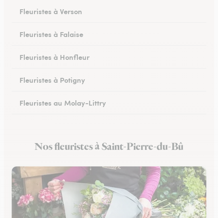
Fleuristes à Verson
Fleuristes à Falaise
Fleuristes à Honfleur
Fleuristes à Potigny
Fleuristes au Molay-Littry
Fleuristes à Pont-l’Évêque
Nos fleuristes à Saint-Pierre-du-Bû
Fleuristes à Saint-Martin-de-Fontenay