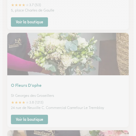
★
★
★
★
★
3.7 (53)
5, place Charles de Gaulle
Voir la boutique
O Fleurs D’ophe
St Georges des Groseillers
★
★
★
★
★
3.8 (1213)
24 rue de Neuville C. Commercial Carrefour Le Tremblay
Voir la boutique