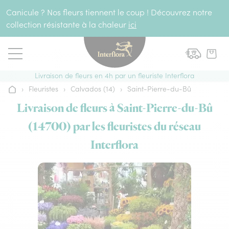
Aller au contenu
Canicule ? Nos fleurs tiennent le coup ! Découvrez notre
collection résistante à la chaleur
ici
Livraison de fleurs en 4h par un fleuriste Interflora
›
Fleuristes
›
Calvados (14)
›
Saint-Pierre-du-Bû
Accueil
Livraison de fleurs à Saint-Pierre-du-Bû
(14700) par les fleuristes du réseau
Interflora