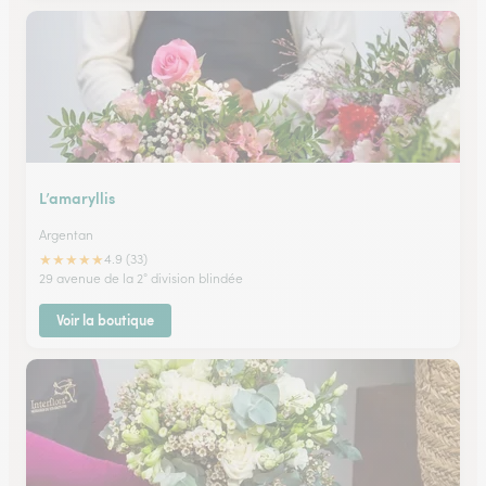
L’amaryllis
Argentan
★
★
★
★
★
4.9 (33)
29 avenue de la 2° division blindée
Voir la boutique