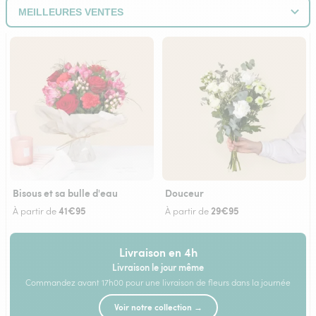
Bisous et sa bulle d'eau
Douceur
41€95
29€95
À partir de
À partir de
Livraison en 4h
Livraison le jour même
Commandez avant 17h00 pour une livraison de fleurs dans la journée
Voir notre collection →