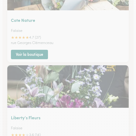
Cote Nature
Falaise
★
★
★
★
★
4.7 (27)
rue Georges Clémenceau
Voir la boutique
Liberty’s Fleurs
Falaise
★
★
★
★
★
3.6 (14)