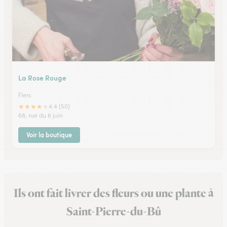
La Rose Rouge
Flers
★
★
★
★
★
4.4 (50)
68, rue du 6 juin
Voir la boutique
Ils ont fait livrer des fleurs ou une plante à
Saint-Pierre-du-Bû