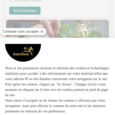
12, Place Saint-Sauveur
Voir la boutique
Dans Ma Nature …
Conde Sur Noireau
15, rue du Vieux Chateau
Voir la boutique