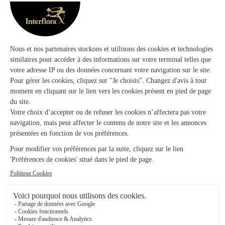
La Corbeille D’argent
Portbail
★
★
★
★
★
5 (12)
22, rue Denis Dumont
Voir la boutique