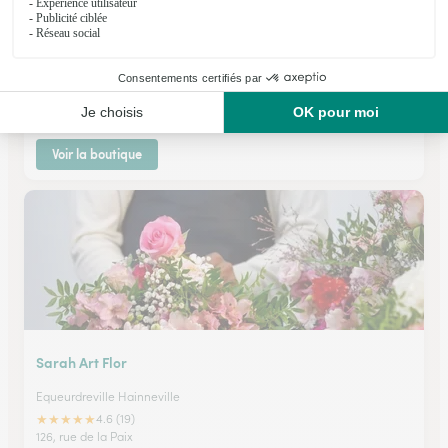
Fleurs & Saveurs
Equeurdreville Hainneville
★
★
★
★
★
4.6 (47)
111, rue Gambetta
Voir la boutique
Sarah Art Flor
Equeurdreville Hainneville
★
★
★
★
★
4.6 (19)
126, rue de la Paix