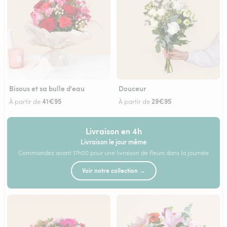
Bisous et sa bulle d'eau
Douceur
41€95
29€95
À partir de
À partir de
Livraison en 4h
Livraison le jour même
Commandez avant 17h00 pour une livraison de fleurs dans la journée
Voir notre collection →