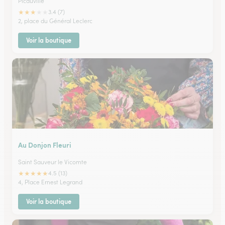
Picauville
★
★
★
★
★
3.4 (7)
2, place du Général Leclerc
Voir la boutique
Au Donjon Fleuri
Saint Sauveur le Vicomte
★
★
★
★
★
4.5 (13)
4, Place Ernest Legrand
Voir la boutique