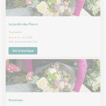
Le Jardin des Fleurs
Tourlaville
★
★
★
★
★
4.3 (68)
438, boulevard de l'Est
Voir la boutique
Etamines