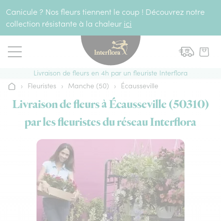
Aller au contenu
Canicule ? Nos fleurs tiennent le coup ! Découvrez notre
collection résistante à la chaleur
ici
Livraison de fleurs en 4h par un fleuriste Interflora
›
Fleuristes
›
Manche (50)
›
Écausseville
Accueil
Livraison de fleurs à Écausseville (50310)
par les fleuristes du réseau Interflora