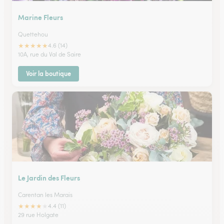
Marine Fleurs
Quettehou
★
★
★
★
★
4.6 (14)
10A, rue du Val de Saire
Voir la boutique
Le Jardin des Fleurs
Carentan les Marais
★
★
★
★
★
4.4 (11)
29 rue Holgate