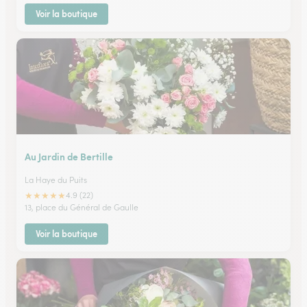
Voir la boutique
Au Jardin de Bertille
La Haye du Puits
★
★
★
★
★
4.9 (22)
13, place du Général de Gaulle
Voir la boutique