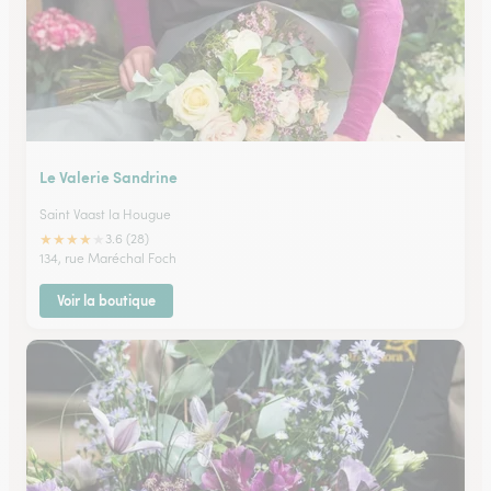
Le Valerie Sandrine
Saint Vaast la Hougue
★
★
★
★
★
3.6 (28)
134, rue Maréchal Foch
Voir la boutique