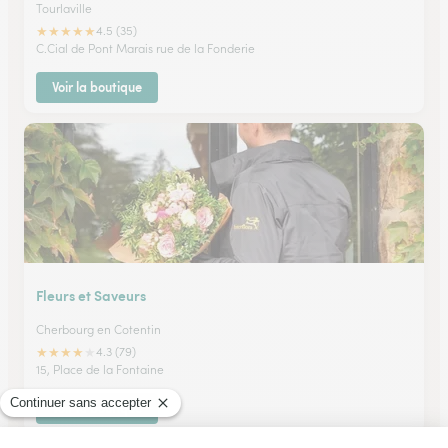
Tourlaville
★
★
★
★
★
4.5 (35)
C.Cial de Pont Marais rue de la Fonderie
Voir la boutique
Fleurs et Saveurs
Cherbourg en Cotentin
★
★
★
★
★
4.3 (79)
15, Place de la Fontaine
Voir la boutique