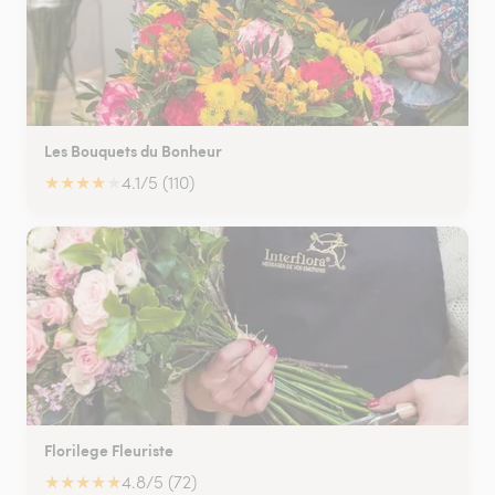
Les Bouquets du Bonheur
★
★
★
★
★
4.1/5 (110)
Florilege Fleuriste
★
★
★
★
★
4.8/5 (72)