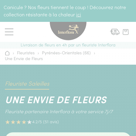
Aller au contenu
Canicule ? Nos fleurs tiennent le coup ! Découvrez notre
collection résistante à la chaleur
ici
Livraison de fleurs en 4h par un fleuriste Interflora
›
Fleuristes
›
Pyrénées-Orientales (66)
›
Accueil
Une Envie de Fleurs
Fleuriste Saleilles
UNE ENVIE DE FLEURS
Fleuriste partenaire Interflora à votre service 7j/7
★
★
★
★
★
4.2/5 (51 avis)