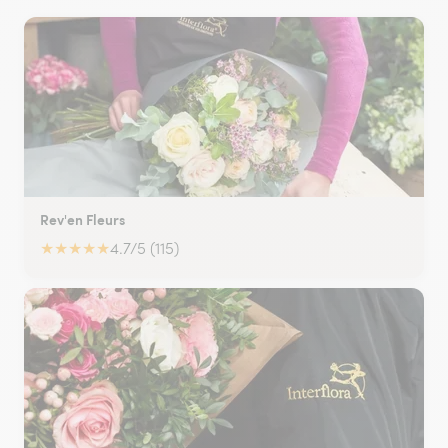
Rev'en Fleurs
★
★
★
★
★
4.7/5 (115)