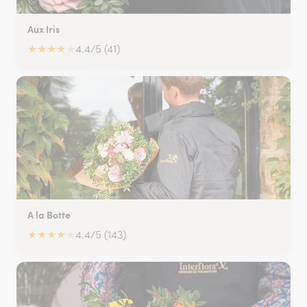
Aux Iris
★
★
★
★
★
4.4/5 (41)
A la Botte
★
★
★
★
★
4.4/5 (143)