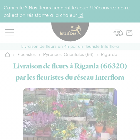
Aller au contenu
Canicule ? Nos fleurs tiennent le coup ! Découvrez notre
collection résistante à la chaleur
ici
Livraison de fleurs en 4h par un fleuriste Interflora
›
Fleuristes
›
Pyrénées-Orientales (66)
›
Rigarda
Accueil
Livraison de fleurs à Rigarda (66320)
par les fleuristes du réseau Interflora