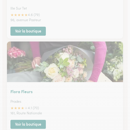
Ille Sur Tet
★
★
★
★
★
4.6 (79)
96, avenue Pasteur
Voir la boutique
Flora Fleurs
Prades
★
★
★
★
★
4.1 (70)
161, Route Nationale
Voir la boutique