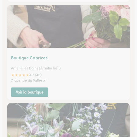
Boutique Caprices
Amelie les Bains (Amelie les B
★
★
★
★
★
4.7 (45)
7, avenue du Vallespir
Voir la boutique