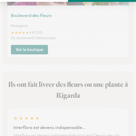
Boulevard des Fleurs
Perpignan
★
★
★
★
★
4.6 (122)
24, boulevard Clémenceau
Voir la boutique
Ils ont fait livrer des fleurs ou une plante à
Rigarda
★
★
★
★
★
Interflora est devenu indispensable…
Interflora est devenu indispensable pour moi Depuis peu j’ai