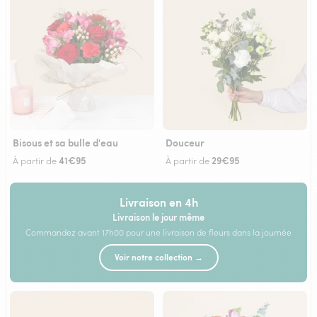
Bisous et sa bulle d'eau
Douceur
41€95
29€95
À partir de
À partir de
Livraison en 4h
Livraison le jour même
Commandez avant 17h00 pour une livraison de fleurs dans la journée
Voir notre collection →