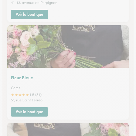
41-43, avenue de Perpignan
Voir la boutique
Fleur Bleue
Ceret
★
★
★
★
★
4.5 (34)
51, rue Saint Férreol
Voir la boutique