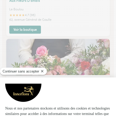
Aux Fleurs D’anais
Le Boulou
★
★
★
★
★
4.7 (98)
62, avenue Général de Gaulle
Voir la boutique
Etamine
Saint Esteve
17, avenue Gilbert Brutus
Voir la boutique