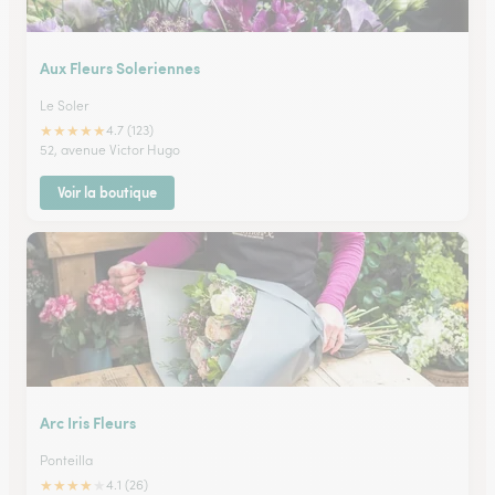
Aux Fleurs Soleriennes
Le Soler
★
★
★
★
★
4.7 (123)
52, avenue Victor Hugo
Voir la boutique
Arc Iris Fleurs
Ponteilla
★
★
★
★
★
4.1 (26)