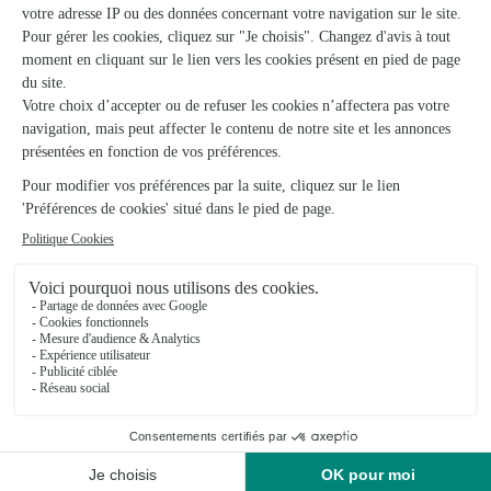
Aurore Fleurs
Perpignan
★
★
★
★
★
4.8 (84)
56, avenue Général de Gaulle
Voir la boutique