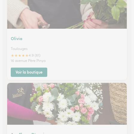
Olivia
Toulouges
★
★
★
★
★
4.9 (61)
16 avenue Père Pinya
Voir la boutique