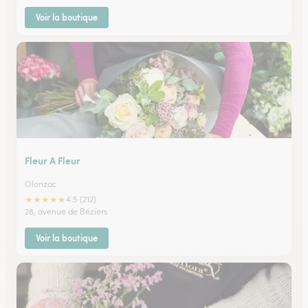
Voir la boutique
Fleur A Fleur
Olonzac
★
★
★
★
★
4.5 (212)
28, avenue de Béziers
Voir la boutique