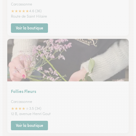
Carcassonne
★
★
★
★
★
4.6 (36)
Route de Saint Hilaire
Voir la boutique
Follies Fleurs
Carcassonne
★
★
★
★
★
3.5 (34)
12 B, avenue Henri Gout
Voir la boutique