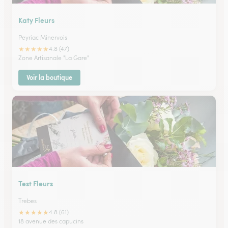
Katy Fleurs
Peyriac Minervois
★
★
★
★
★
4.8 (47)
Zone Artisanale "La Gare"
Voir la boutique
Test Fleurs
Trebes
★
★
★
★
★
4.8 (61)
18 avenue des capucins