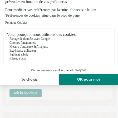
Voir la boutique
Arum et Sens
Lezignan Corbieres
★
★
★
★
★
4.5 (170)
9, avenue des Romains ZI Des Corbières
Voir la boutique