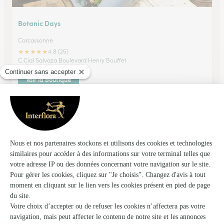
Botanic Days
Carcassonne
★
★
★
★
★
4.8 (25)
C.Cial Salvaza Boulevard Henry Bouffet
Voir la boutique
Violettes-Fleurs Foulquier
Lezignan Corbieres
★
★
★
★
★
4.3 (35)
4, rue Guynemer