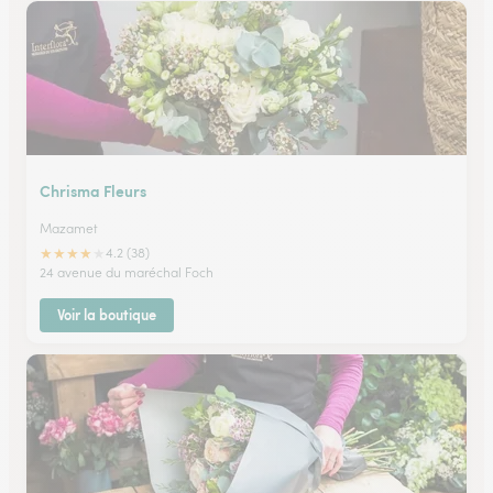
Chrisma Fleurs
Mazamet
★
★
★
★
★
4.2 (38)
24 avenue du maréchal Foch
Voir la boutique