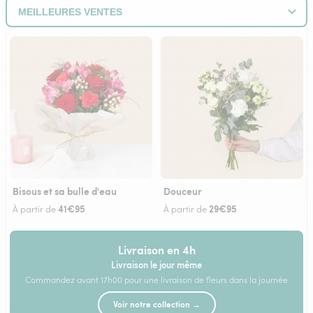
Bisous et sa bulle d'eau
Douceur
41€95
29€95
À partir de
À partir de
Livraison en 4h
Livraison le jour même
Commandez avant 17h00 pour une livraison de fleurs dans la journée
Voir notre collection →