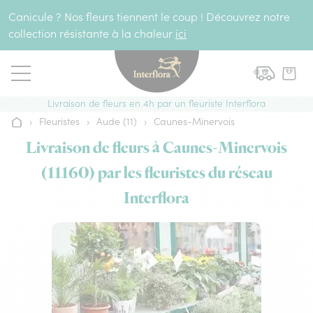
Aller au contenu
Canicule ? Nos fleurs tiennent le coup ! Découvrez notre
collection résistante à la chaleur
ici
Livraison de fleurs en 4h par un fleuriste Interflora
›
Fleuristes
›
Aude (11)
›
Caunes-Minervois
Accueil
Livraison de fleurs à Caunes-Minervois
(11160) par les fleuristes du réseau
Interflora