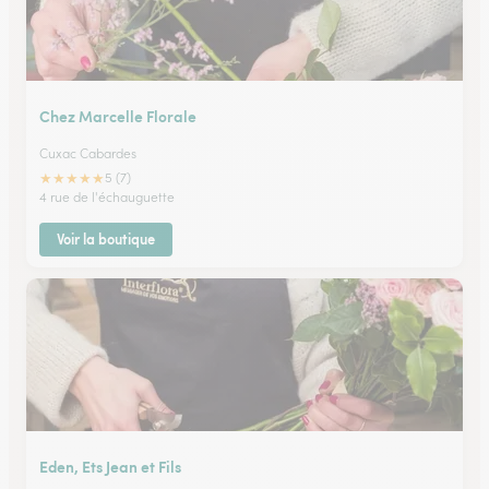
Chez Marcelle Florale
Cuxac Cabardes
★
★
★
★
★
5 (7)
4 rue de l'échauguette
Voir la boutique
Eden, Ets Jean et Fils