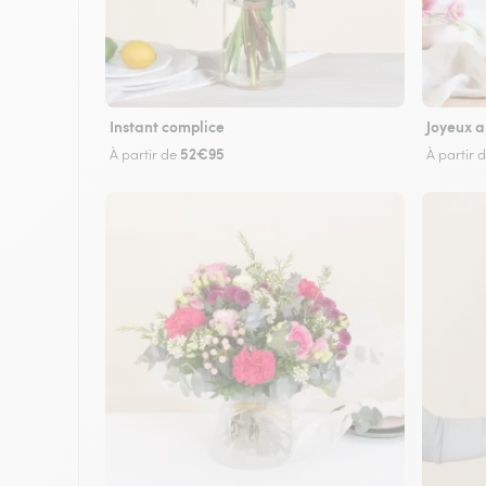
Instant complice
Joyeux a
52€95
À partir de
À partir 