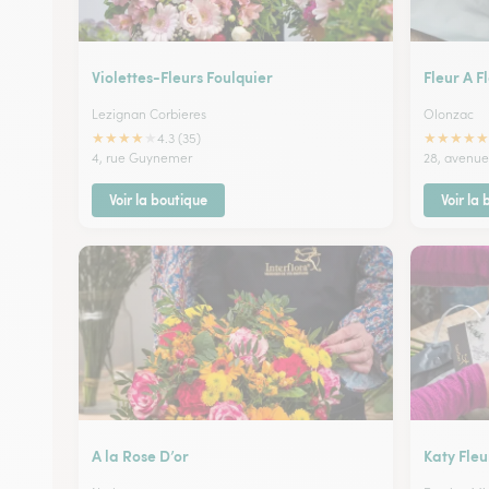
Violettes-Fleurs Foulquier
Fleur A F
Lezignan Corbieres
Olonzac
★
★
★
★
★
★
★
★
★
★
4.3 (35)
4, rue Guynemer
28, avenue
Voir la boutique
Voir la
A la Rose D’or
Katy Fleu