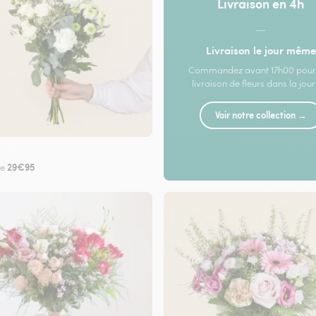
Livraison en 4h
—
Livraison le jour même
Commandez avant 17h00 pour
livraison de fleurs dans la jou
Voir notre collection →
29€95
de