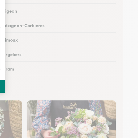
 à Sigean
 à Lézignan-Corbières
 à Limoux
à Argeliers
 à Bram
 à Chalabre
 à Peyriac-Minervois