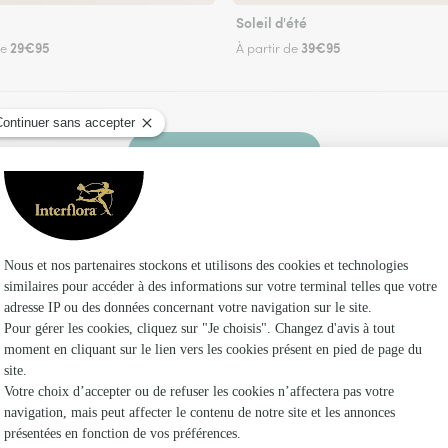
Soleil d'été
29€95
39€95
de
À partir de
Faire livrer des fleurs
z un fleuriste Interflora à Roubia et dans ses e
Les f
Fleuristes
Fleuristes
Fleuristes