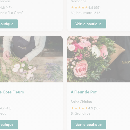
nervois
Narbonne
★
★
★
★
★
4.8 (47)
4.8 (99)
anale "La Gare"
39, boulevard 1848
 boutique
Voir la boutique
e Cote Fleurs
A Fleur de Pot
Saint Chinian
★
★
★
★
★
4.7 (43)
4.9 (16)
ceau
6, Grand rue
 boutique
Voir la boutique