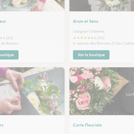
leur
Arum et Sens
Lezignan Corbieres
★
★
★
★
★
4.5 (212)
4.5 (170)
 de Béziers
9, avenue des Romains ZI Des Corbiè
 boutique
Voir la boutique
rs
Corte Fleuriste