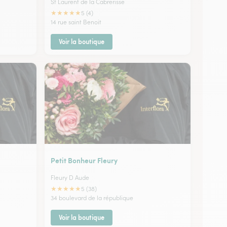
St Laurent de la Cabrerisse
★
★
★
★
★
5 (4)
14 rue saint Benoit
Voir la boutique
Petit Bonheur Fleury
Fleury D Aude
★
★
★
★
★
5 (38)
34 boulevard de la république
Voir la boutique