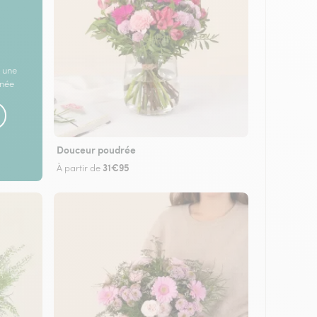
 une
rnée
Douceur poudrée
31€95
À partir de