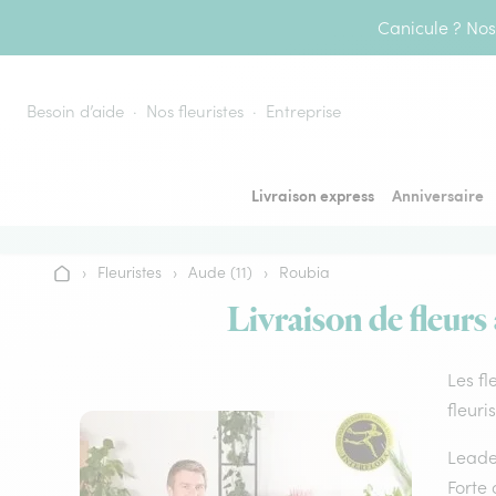
Aller au contenu
Canicule ? Nos 
Besoin d’aide
Nos fleuristes
Entreprise
Livraison express
Anniversaire
›
Fleuristes
›
Aude (11)
›
Roubia
Accueil
Livraison de fleurs
Les fl
fleuri
Leader
Forte 