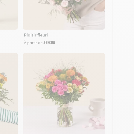
Plaisir fleuri
36€95
À partir de