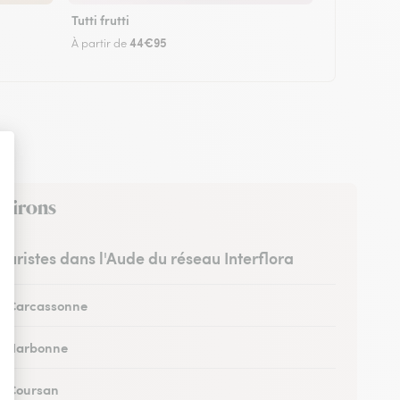
Tutti frutti
44€95
À partir de
nvirons
leuristes dans l'Aude du réseau Interflora
 à Carcassonne
 à Narbonne
 à Coursan