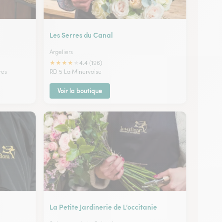
Les Serres du Canal
Argeliers
★
★
★
★
★
4.4 (196)
res
RD 5 La Minervoise
Voir la boutique
La Petite Jardinerie de L’occitanie