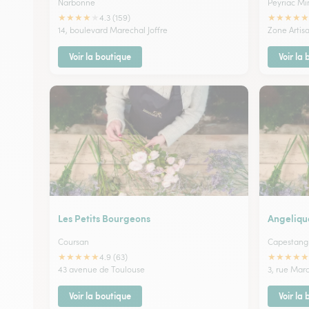
Narbonne
Peyriac Mi
★
★
★
★
★
★
★
★
★
★
4.3 (159)
14, boulevard Marechal Joffre
Zone Artis
Voir la boutique
Voir la
Les Petits Bourgeons
Angeliqu
Coursan
Capestang
★
★
★
★
★
★
★
★
★
★
4.9 (63)
43 avenue de Toulouse
3, rue Mar
Voir la boutique
Voir la