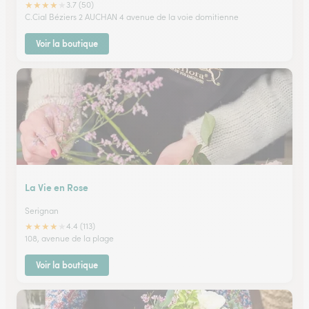
★
★
★
★
★
3.7 (50)
C.Cial Béziers 2 AUCHAN 4 avenue de la voie domitienne
Voir la boutique
La Vie en Rose
Serignan
★
★
★
★
★
4.4 (113)
108, avenue de la plage
Voir la boutique