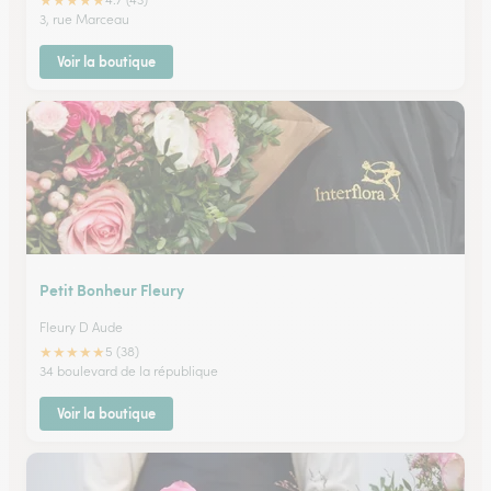
★
★
★
★
★
3, rue Marceau
Voir la boutique
Petit Bonheur Fleury
Fleury D Aude
★
★
★
★
★
5 (38)
34 boulevard de la république
Voir la boutique