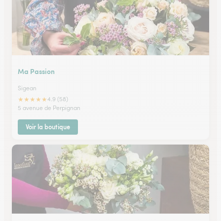
Ma Passion
Sigean
★
★
★
★
★
4.9 (58)
5 avenue de Perpignan
Voir la boutique