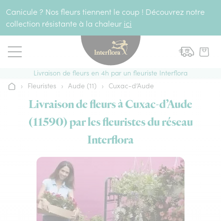
Aller au contenu
Canicule ? Nos fleurs tiennent le coup ! Découvrez notre
collection résistante à la chaleur
ici
Livraison de fleurs en 4h par un fleuriste Interflora
›
Fleuristes
›
Aude (11)
›
Cuxac-d’Aude
Accueil
Livraison de fleurs à Cuxac-d’Aude
(11590) par les fleuristes du réseau
Interflora