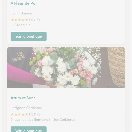
A Fleur de Pot
Saint Chinian
★
★
★
★
★
4.9 (16)
6, Grand rue
Voir la boutique
Arum et Sens
Lezignan Corbieres
★
★
★
★
★
4.5 (170)
9, avenue des Romains ZI Des Corbières
Voir la boutique