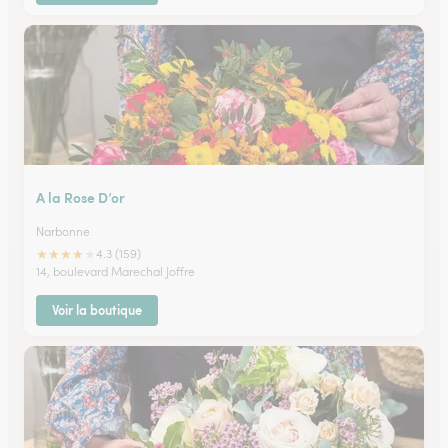
A la Rose D’or
Narbonne
★
★
★
★
★
4.3 (159)
14, boulevard Marechal Joffre
Voir la boutique