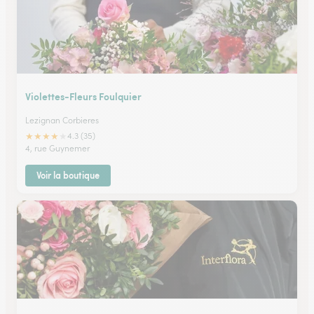
Violettes-Fleurs Foulquier
Lezignan Corbieres
★
★
★
★
★
4.3 (35)
4, rue Guynemer
Voir la boutique