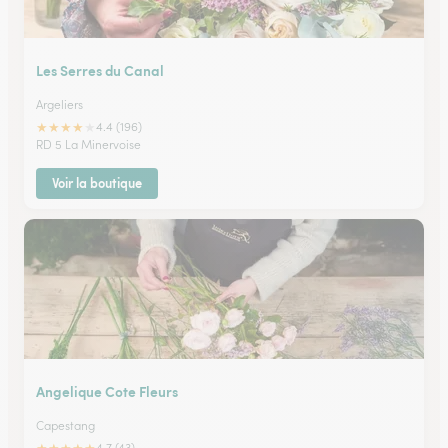
Les Serres du Canal
Argeliers
★
★
★
★
★
4.4 (196)
RD 5 La Minervoise
Voir la boutique
Angelique Cote Fleurs
Capestang
4.7 (43)