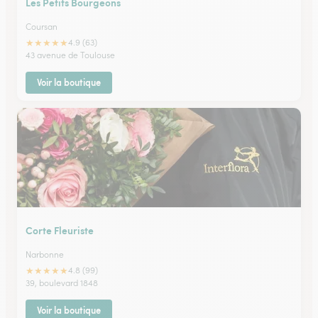
Les Petits Bourgeons
Coursan
★
★
★
★
★
4.9 (63)
43 avenue de Toulouse
Voir la boutique
Corte Fleuriste
Narbonne
★
★
★
★
★
4.8 (99)
39, boulevard 1848
Voir la boutique