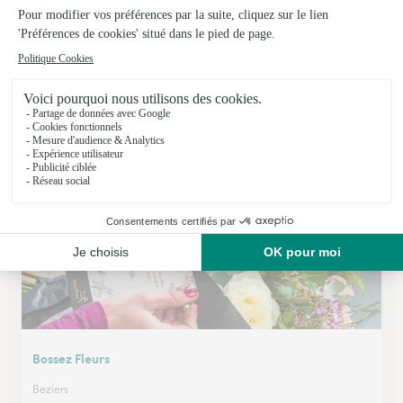
Fleur A Fleur
Olonzac
★
★
★
★
★
4.5 (212)
28, avenue de Béziers
Voir la boutique
Bossez Fleurs
Beziers