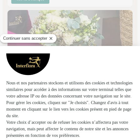
Natrella Fleuriste
Beziers
★
★
★
★
★
4.3 (71)
26, avenue Saint Saens
Voir la boutique