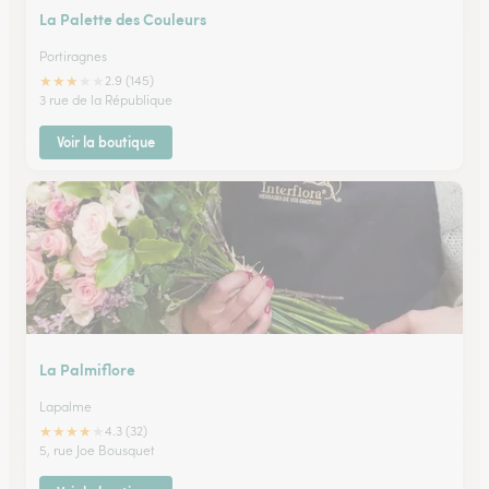
La Palette des Couleurs
Portiragnes
★
★
★
★
★
2.9 (145)
3 rue de la République
Voir la boutique
La Palmiflore
Lapalme
★
★
★
★
★
4.3 (32)
5, rue Joe Bousquet