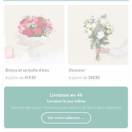
Bisous et sa bulle d'eau
Douceur
41€95
29€95
À partir de
À partir de
Livraison en 4h
Livraison le jour même
Commandez avant 17h00 pour une livraison de fleurs dans la journée
Voir notre collection →