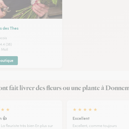
s des Thes
ncois
4.4 (38)
 Moll
 boutique
 ont fait livrer des fleurs ou une plante à Donne
★
★
★
★
★
★
★
n 👍
Excellent
 La fleuriste très bien En plus sur
Excellent, comme toujours