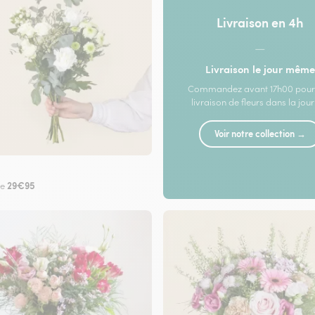
Livraison en 4h
—
Livraison le jour même
Commandez avant 17h00 pour
livraison de fleurs dans la jou
Voir notre collection →
29€95
de