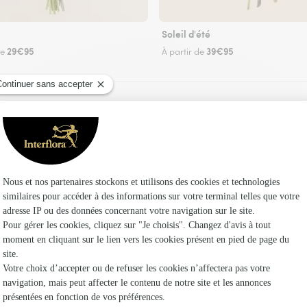
Soleil d'été
29€95
39€95
de
À partir de
Faire livrer des fleurs
un fleuriste Interflora à Donnement et dans ses
Les f
Fleuristes
Fleuristes 