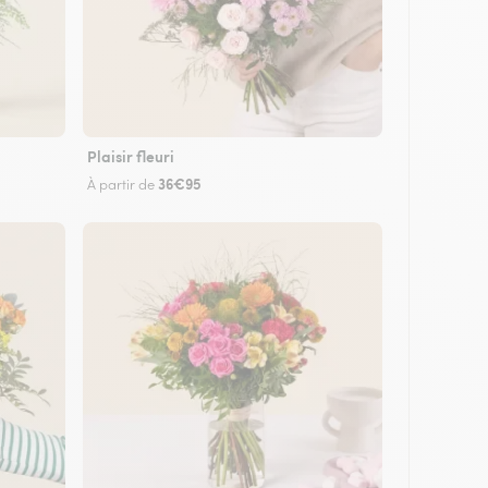
Plaisir fleuri
36€95
À partir de