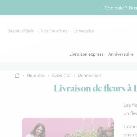
Aller au contenu
Canicule ? Nos 
Besoin d’aide
Nos fleuristes
Entreprise
Livraison express
Anniversaire
›
Fleuristes
›
Aube (10)
›
Donnement
Accueil
Livraison de fleurs à
Les fl
un fle
Comme 
envir