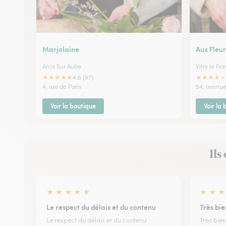
Marjolaine
Aux Fleur
Arcis Sur Aube
Vitry le Fra
★
★
★
★
★
★
★
★
★
★
4.6 (97)
4, rue de Paris
54, avenue
Voir la boutique
Voir la
Ils
★
★
★
★
★
★
★
★
Le respect du délais et du contenu
Très bie
Le respect du délais et du contenu
Très bien