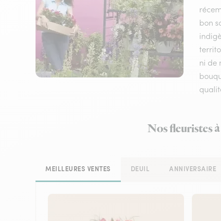
récem
bon sc
indigè
terri
ni de 
bouqu
qualit
Nos fleuristes 
MEILLEURES VENTES
DEUIL
ANNIVERSAIRE