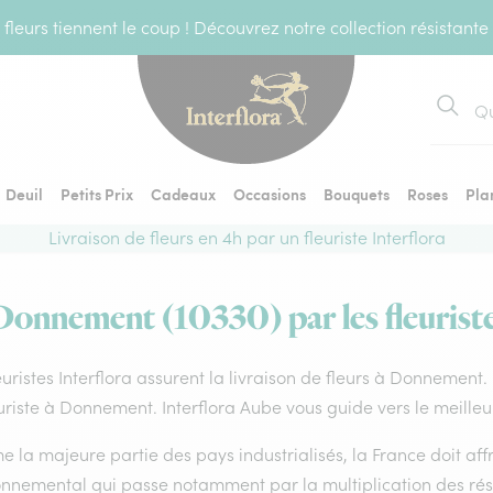
fleurs tiennent le coup ! Découvrez notre collection résistante
Recher
Deuil
Petits Prix
Cadeaux
Occasions
Bouquets
Roses
Pla
Livraison de fleurs en 4h par un fleuriste Interflora
 Donnement (10330) par les fleuriste
euristes Interflora assurent la livraison de fleurs à Donnement.
uriste à Donnement. Interflora Aube vous guide vers le meilleu
la majeure partie des pays industrialisés, la France doit affro
onnemental qui passe notamment par la multiplication des rése