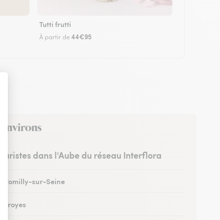
Tutti frutti
44€95
À partir de
 environs
leuristes dans l'Aube du réseau Interflora
 à Romilly-sur-Seine
à Troyes