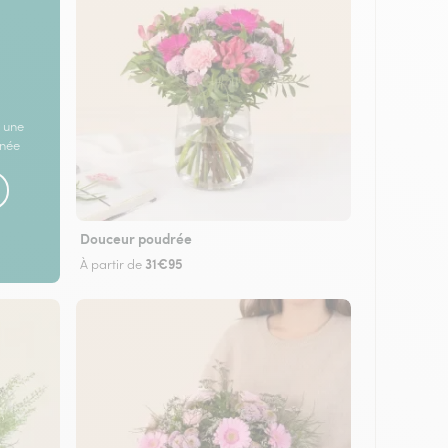
 une
rnée
Douceur poudrée
31€95
À partir de