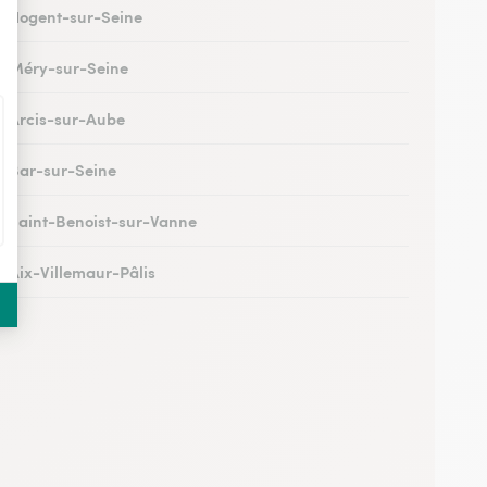
 à Nogent-sur-Seine
 à Méry-sur-Seine
 à Arcis-sur-Aube
 à Bar-sur-Seine
 à Saint-Benoist-sur-Vanne
à Aix-Villemaur-Pâlis
 à Saint-Parres-lès-Vaudes