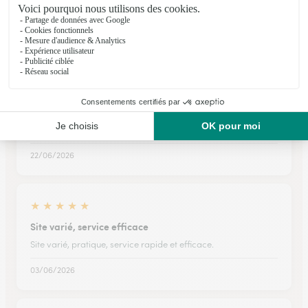
Tout a été parfait !!!
25/07/2026
★
★
★
★
★
Très belle composition
Très belle composition, reçue à l heure dîte
22/06/2026
★
★
★
★
★
Site varié, service efficace
Site varié, pratique, service rapide et efficace.
03/06/2026