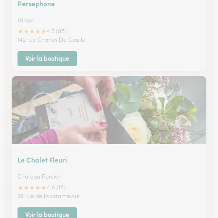
Persephone
Hirson
★
★
★
★
★
4.7 (88)
142 rue Charles De Gaulle
Voir la boutique
Le Chalet Fleuri
Chateau Porcien
★
★
★
★
★
4.6 (18)
39 rue de la sommevue
Voir la boutique