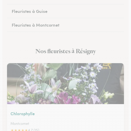
Fleuristes à Guise
Fleuristes à Montcornet
Fleuristes à Condren
Nos fleuristes à Résigny
Fleuristes à Chauny
Chlorophylle
Montcornet
★
★
★
★
★
4.7 (15)