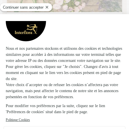
La Rose D’or
Rethel
★
★
★
★
★
4.4 (41)
Place de Lattre De Tassigny
Voir la boutique
Ils ont fait livrer des fleurs ou une plante à
Résigny
★
★
★
★
★
Tout a été parfait !!!