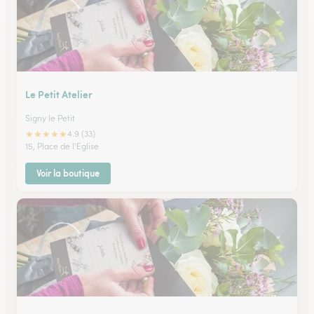
Le Petit Atelier
Signy le Petit
★
★
★
★
★
4.9 (33)
15, Place de l'Eglise
Voir la boutique