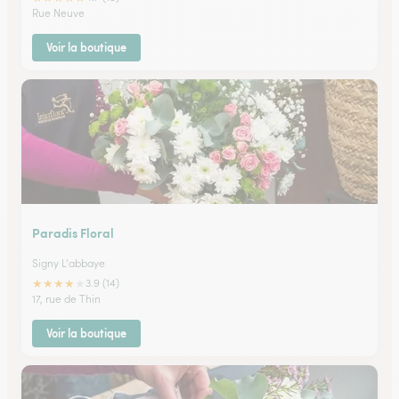
Rue Neuve
Voir la boutique
Paradis Floral
Signy L'abbaye
★
★
★
★
★
3.9 (14)
17, rue de Thin
Voir la boutique