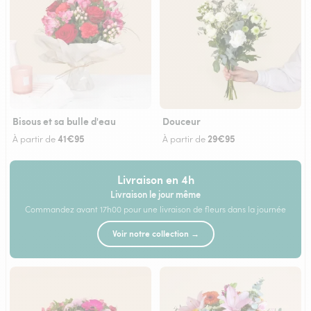
Bisous et sa bulle d'eau
Douceur
41€95
29€95
À partir de
À partir de
Livraison en 4h
Livraison le jour même
Commandez avant 17h00 pour une livraison de fleurs dans la journée
Voir notre collection →