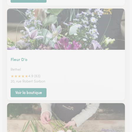
Fleur D’o
Rethel
★
★
★
★
★
4.9 (63)
20, rue Robert Sorbon
Voir la boutique