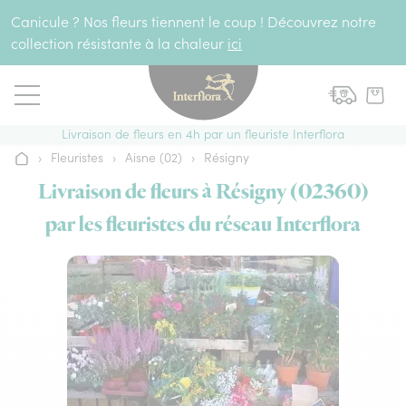
Aller au contenu
Canicule ? Nos fleurs tiennent le coup ! Découvrez notre
collection résistante à la chaleur
ici
Livraison de fleurs en 4h par un fleuriste Interflora
›
Fleuristes
›
Aisne (02)
›
Résigny
Accueil
Livraison de fleurs à Résigny (02360)
par les fleuristes du réseau Interflora