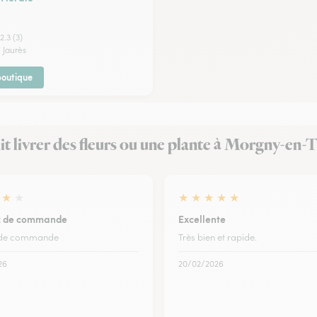
2.3 (3)
 Jaurès
 boutique
fait livrer des fleurs ou une plante à Morgny-en-
★
★
★
★
★
★
★
ez de commande
Excellente
z de commande
Très bien et rapide.
26
20/02/2026