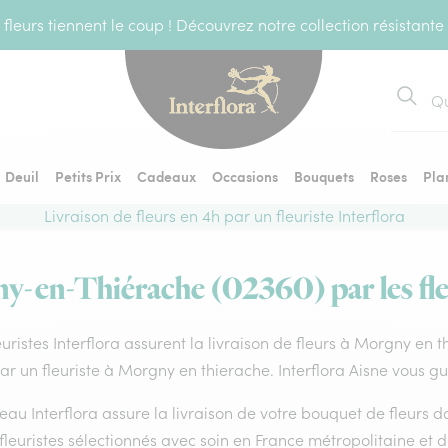
fleurs tiennent le coup ! Découvrez notre collection résistante
Recher
Deuil
Petits Prix
Cadeaux
Occasions
Bouquets
Roses
Pla
Livraison de fleurs en 4h par un fleuriste Interflora
ny-en-Thiérache (02360) par les fleu
euristes Interflora assurent la livraison de fleurs à Morgny en 
par un fleuriste à Morgny en thierache. Interflora Aisne vous g
eau Interflora assure la livraison de votre bouquet de fleurs
fleuristes sélectionnés avec soin en France métropolitaine et 