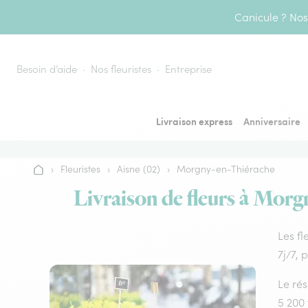
Aller au contenu
Canicule ? Nos 
Besoin d’aide
Nos fleuristes
Entreprise
Livraison express
Anniversaire
›
Fleuristes
›
Aisne (02)
›
Morgny-en-Thiérache
Accueil
Livraison de fleurs à Morg
Les fl
7j/7, 
Le rés
5 200 