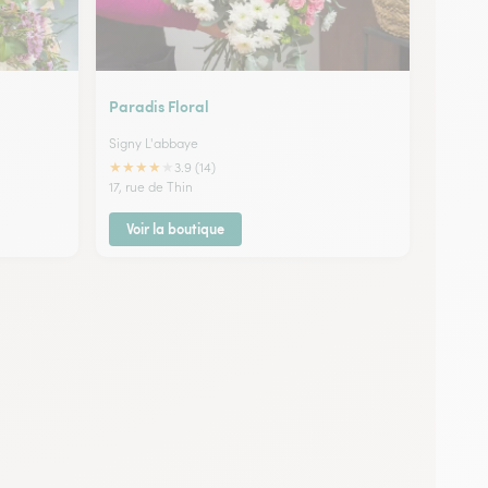
Paradis Floral
Signy L'abbaye
★
★
★
★
★
3.9 (14)
17, rue de Thin
Voir la boutique