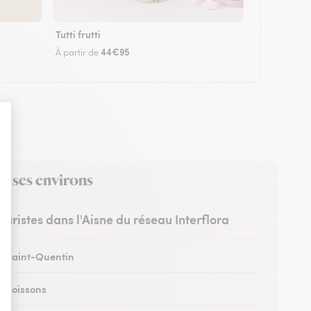
Tutti frutti
44€95
À partir de
s ses environs
leuristes dans l'Aisne du réseau Interflora
 à Saint-Quentin
à Soissons