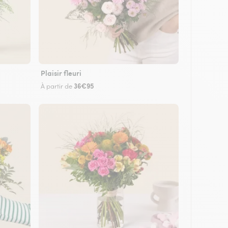
Plaisir fleuri
36€95
À partir de