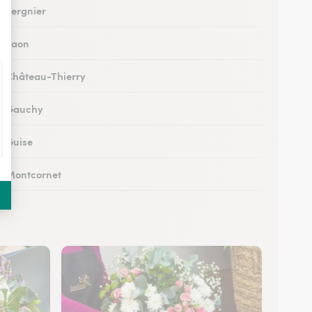
à Tergnier
 à Laon
 à Château-Thierry
 à Gauchy
à Guise
 à Montcornet
 à Condren
 à Chauny