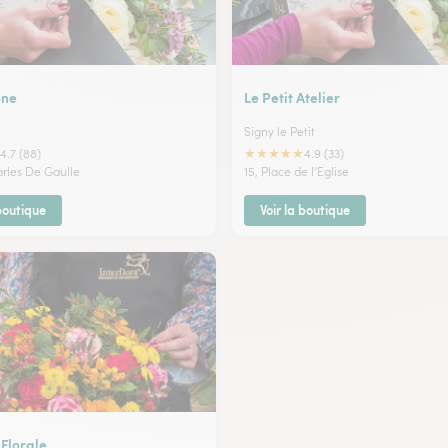
one
Le Petit Atelier
Signy le Petit
★
★
★
★
★
4.7 (88)
4.9 (33)
arles De Gaulle
15, Place de l'Eglise
 boutique
Voir la boutique
 Florale