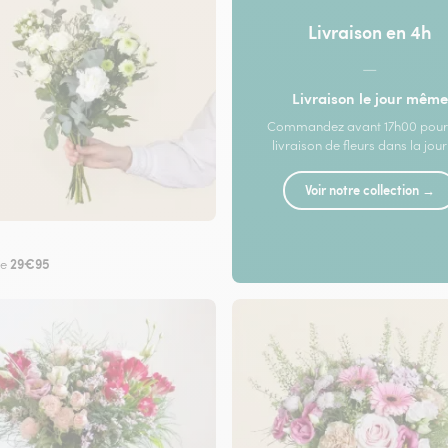
Livraison en 4h
—
Livraison le jour même
Commandez avant 17h00 pour
livraison de fleurs dans la jou
Voir notre collection →
29€95
de