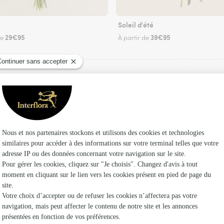
Soleil d'été
29€95
39€95
de
À partir de
Faire livrer des fleurs
euriste Interflora à Morgny-en-Thiérache et dan
Les f
Fleuristes
Fleuristes 