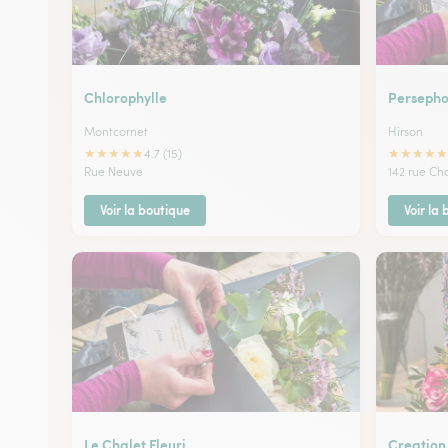
Chlorophylle
Perseph
Montcornet
Hirson
★
★
★
★
★
★
★
★
★
★
4.7 (15)
Rue Neuve
142 rue Ch
Voir la boutique
Voir la
Le Chalet Fleuri
Creation