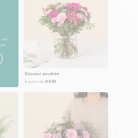
 une
rnée
Douceur poudrée
31€95
À partir de