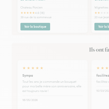
Chateau Porcien
Wignehies
★
★
★
★
★
★
★
★
★
★
4.6 (18)
39 rue de la sommevue
20 rue Jean
Voir la boutique
Voir la
Ils ont 
★
★
★
★
★
★
★
★
Sympa
facilit
Tout les ans je commande un bouquet
facilite
pour ma belle mère son anniversaire, elle
est toujours ravie !
10/03/20
18/05/2026