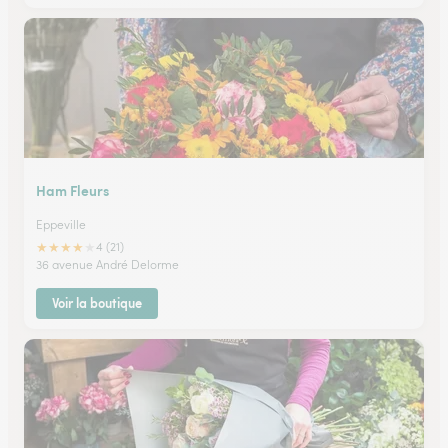
Ham Fleurs
Eppeville
★
★
★
★
★
4 (21)
36 avenue André Delorme
Voir la boutique