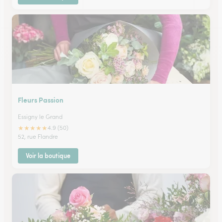
Fleurs Passion
Essigny le Grand
★
★
★
★
★
4.9 (50)
52, rue Flandre
Voir la boutique