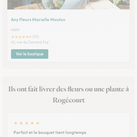
Any Fleurs Marielle Mouton
HAM
★
★
★
★
★
5 (70)
25, rue du General Foy
Voir la boutique
Ils ont fait livrer des fleurs ou une plante à
Rogécourt
★
★
★
★
★
Parfait et le bouquet tient longtemps