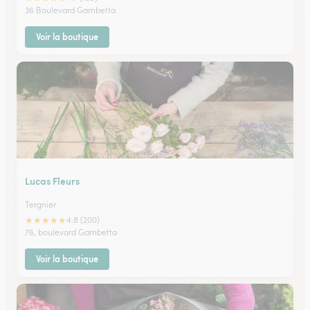
36 Boulevard Gambetta
Voir la boutique
Lucas Fleurs
Tergnier
★
★
★
★
★
4.8 (200)
76, boulevard Gambetta
Voir la boutique