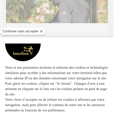
Atelier des Fleurs
St Quentin
★
★
★
★
★
4.6 (75)
104 rue d'Isle
Voir la boutique
La Violette de Parme