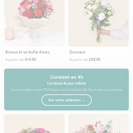
Bisous et sa bulle d'eau
Douceur
41€95
29€95
À partir de
À partir de
Livraison en 4h
Livraison le jour même
Commandez avant 17h00 pour une livraison de fleurs dans la journée
Voir notre collection →