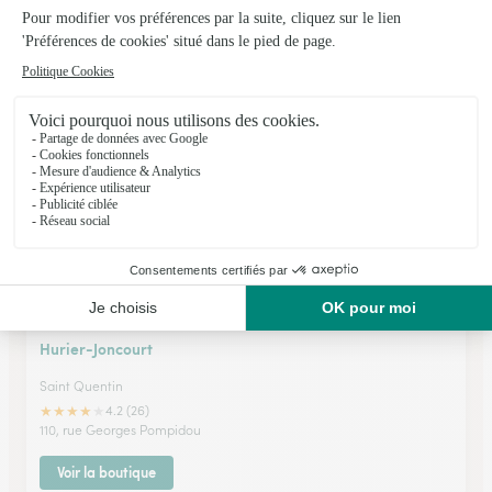
St Quentin
★
★
★
★
★
4.5 (110)
63, rue Emile Zola
Voir la boutique
Hurier-Joncourt
Saint Quentin
★
★
★
★
★
4.2 (26)
110, rue Georges Pompidou
Voir la boutique