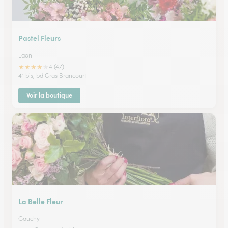
Pastel Fleurs
Laon
★
★
★
★
★
4 (47)
41 bis, bd Gras Brancourt
Voir la boutique
La Belle Fleur
Gauchy