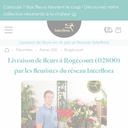
Aller au contenu
Canicule ? Nos fleurs tiennent le coup ! Découvrez notre
collection résistante à la chaleur
ici
Livraison de fleurs en 4h par un fleuriste Interflora
›
Fleuristes
›
Aisne (02)
›
Rogécourt
Accueil
Livraison de fleurs à Rogécourt (02800)
par les fleuristes du réseau Interflora