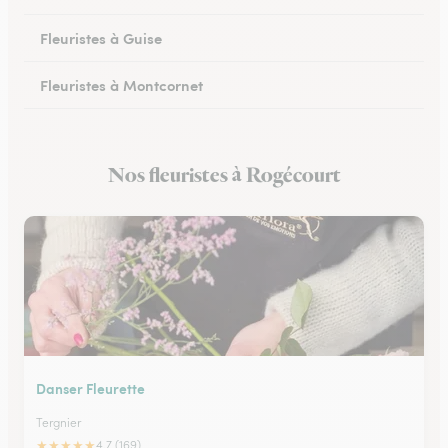
Fleuristes à Guise
Fleuristes à Montcornet
Fleuristes à Condren
Nos fleuristes à Rogécourt
Fleuristes à Chauny
Danser Fleurette
Tergnier
★
★
★
★
★
4.7 (169)