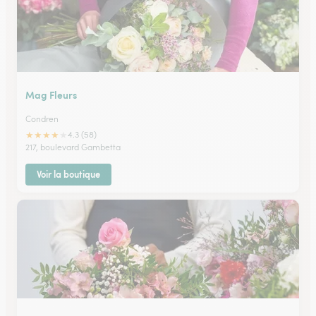
Mag Fleurs
Condren
★
★
★
★
★
4.3 (58)
217, boulevard Gambetta
Voir la boutique