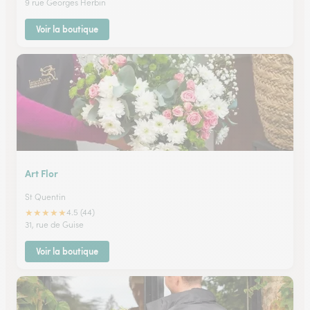
9 rue Georges Herbin
Voir la boutique
Art Flor
St Quentin
★
★
★
★
★
4.5 (44)
31, rue de Guise
Voir la boutique