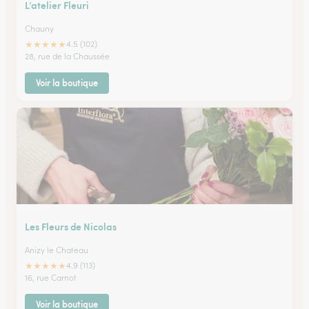
L’atelier Fleuri
Chauny
★
★
★
★
★
4.5 (102)
28, rue de la Chaussée
Voir la boutique
Les Fleurs de Nicolas
Anizy le Chateau
★
★
★
★
★
4.9 (113)
16, rue Carnot
Voir la boutique