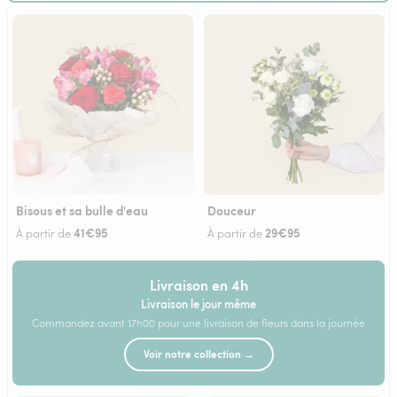
Bisous et sa bulle d'eau
Douceur
41€95
29€95
À partir de
À partir de
Livraison en 4h
Livraison le jour même
Commandez avant 17h00 pour une livraison de fleurs dans la journée
Voir notre collection →