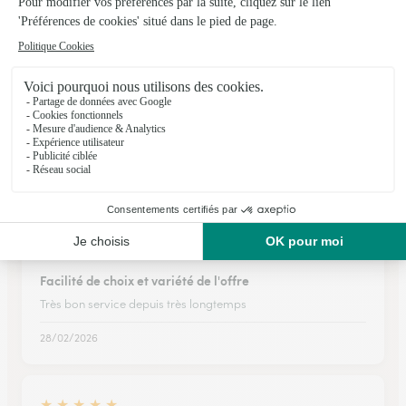
★
★
★
★
★
Livraison depuis Ouarzazate
J ai commandé un bouquet de fleur pour ma petite famille a l
occasion de st Valentin depuis le Maroc ,a une adresse ast
christol les ales. j attend l résultats fin d journée et j vais vous
raconter le…
14/02/2026
★
★
★
★
★
Facilité de choix et variété de l'offre
Très bon service depuis très longtemps
28/02/2026
★
★
★
★
★