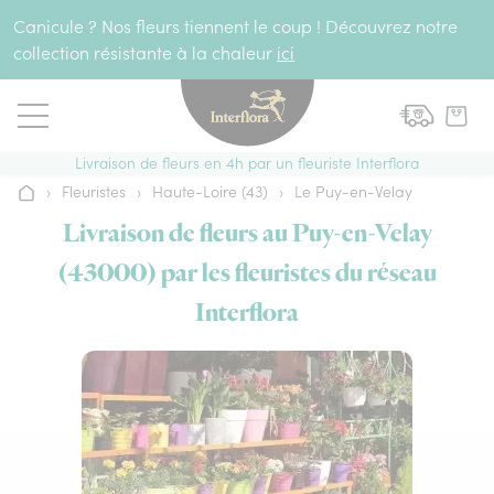
Aller au contenu
Canicule ? Nos fleurs tiennent le coup ! Découvrez notre
collection résistante à la chaleur
ici
Livraison de fleurs en 4h par un fleuriste Interflora
›
Fleuristes
›
Haute-Loire (43)
›
Le Puy-en-Velay
Accueil
Livraison de fleurs au Puy-en-Velay
(43000) par les fleuristes du réseau
Interflora