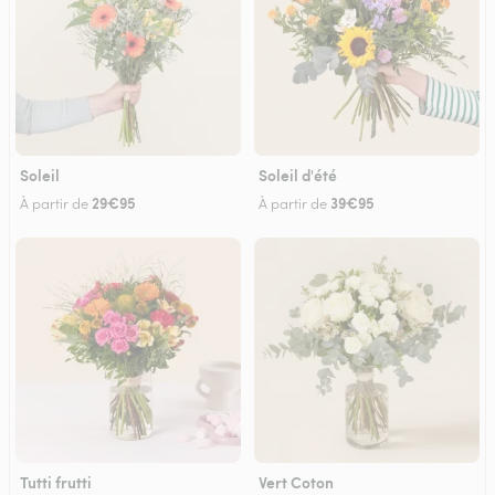
Soleil
Soleil d'été
29€95
39€95
À partir de
À partir de
Tutti frutti
Vert Coton