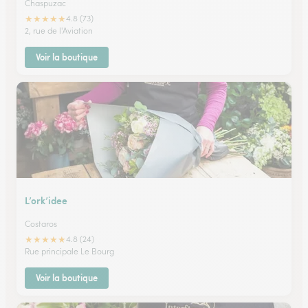
Chaspuzac
★
★
★
★
★
4.8 (73)
2, rue de l'Aviation
Voir la boutique
L’ork’idee
Costaros
★
★
★
★
★
4.8 (24)
Rue principale Le Bourg
Voir la boutique