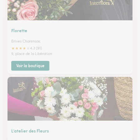
Florette
Brives Charensac
★
★
★
★
★
4.3 (91)
9, place de la Libération
Voir la boutique
L’atelier des Fleurs