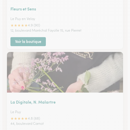
Fleurs et Sens
Le Puy en Velay
★
★
★
★
★
4.9 (90)
12, boulevard Maréchal Fayolle 15, rue Pierret
Voir la boutique
La Digitale, N. Malartre
Le Puy
★
★
★
★
★
4.8 (68)
44, boulevard Carnot