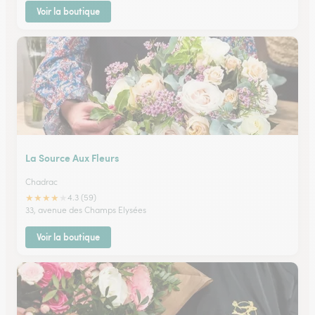
Voir la boutique
La Source Aux Fleurs
Chadrac
★
★
★
★
★
4.3 (59)
33, avenue des Champs Elysées
Voir la boutique