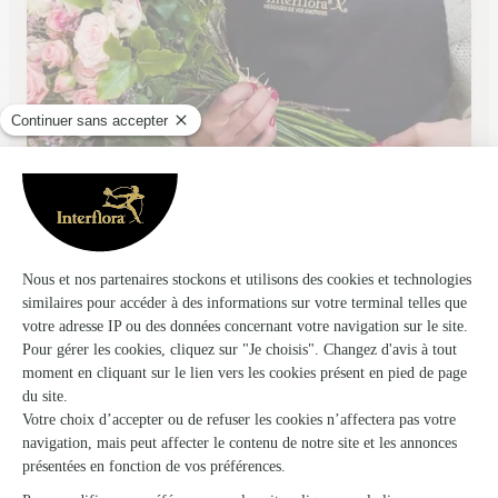
Samba Fleurs
Yssingeaux
★
★
★
★
★
4.3 (63)
11, place Maréchal Foch
Voir la boutique
Ils ont fait livrer des fleurs ou une plante
au Puy-en-Velay