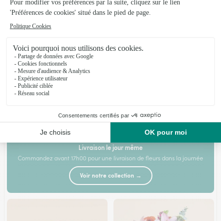
Bisous et sa bulle d'eau
Douceur
41€95
29€95
À partir de
À partir de
Livraison en 4h
Livraison le jour même
Commandez avant 17h00 pour une livraison de fleurs dans la journée
Voir notre collection →