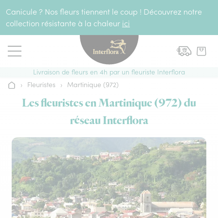
Aller au contenu
Canicule ? Nos fleurs tiennent le coup ! Découvrez notre
collection résistante à la chaleur
ici
Livraison de fleurs en 4h par un fleuriste Interflora
›
Fleuristes
›
Martinique (972)
Accueil
Les fleuristes en Martinique (972) du
réseau Interflora