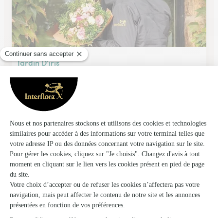
Jardin D'iris
Le Lamentin (Martinique)
★
★
★
★
★
3.7/5 (48)
Fleurs et bouquets en livraison en
Martinique