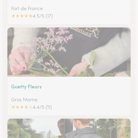
Fort de France
★
★
★
★
★
4.5/5 (17)
Guetty Fleurs
Gros Morne
★
★
★
★
★
4.4/5 (11)