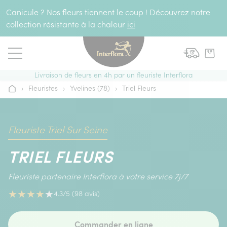
Aller au contenu
Canicule ? Nos fleurs tiennent le coup ! Découvrez notre
collection résistante à la chaleur
ici
Livraison de fleurs en 4h par un fleuriste Interflora
›
Fleuristes
›
Yvelines (78)
›
Triel Fleurs
Accueil
Fleuriste Triel Sur Seine
TRIEL FLEURS
Fleuriste partenaire Interflora à votre service 7j/7
★
★
★
★
★
4.3/5 (98 avis)
Commander en ligne