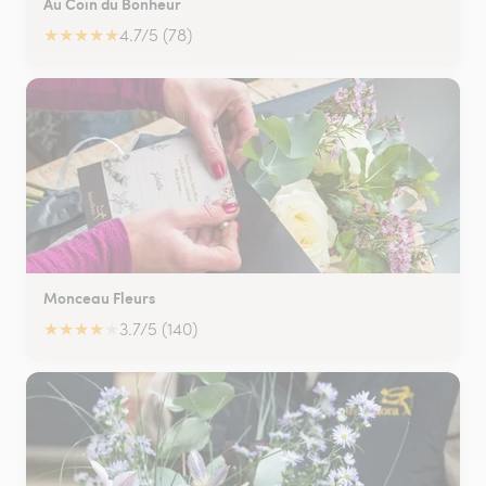
Au Coin du Bonheur
★
★
★
★
★
4.7/5 (78)
Monceau Fleurs
★
★
★
★
★
3.7/5 (140)