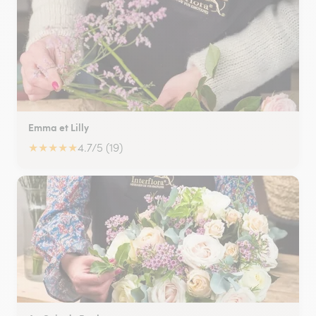
Emma et Lilly
★
★
★
★
★
4.7/5 (19)