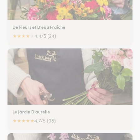
De Fleurs et D'eau Fraiche
★
★
★
★
★
4.4/5 (24)
Le Jardin D'aurelie
★
★
★
★
★
4.7/5 (98)