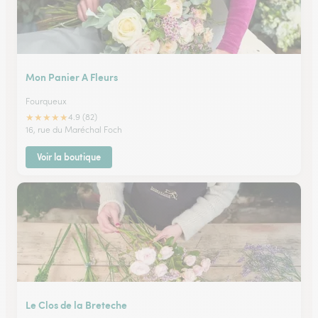
Mon Panier A Fleurs
Fourqueux
★
★
★
★
★
4.9 (82)
16, rue du Maréchal Foch
Voir la boutique
Le Clos de la Breteche