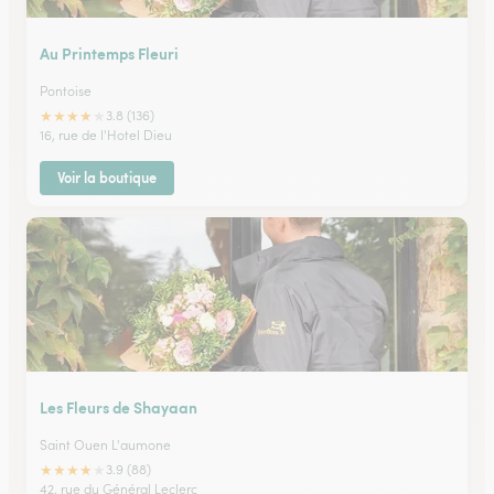
Au Printemps Fleuri
Pontoise
★
★
★
★
★
3.8 (136)
16, rue de l'Hotel Dieu
Voir la boutique
Les Fleurs de Shayaan
Saint Ouen L'aumone
★
★
★
★
★
3.9 (88)
42, rue du Général Leclerc