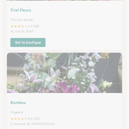
Triel Fleurs
Triel Sur Seine
★
★
★
★
★
4.3 (98)
16, rue du Pont
Voir la boutique
Bambou
Orgeval
★
★
★
★
★
4.4 (58)
2, avenue du Maréchal Foch