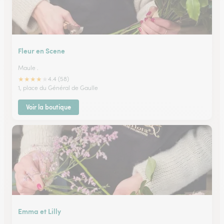
Fleur en Scene
Maule .
★
★
★
★
★
4.4 (58)
1, place du Général de Gaulle
Voir la boutique
Emma et Lilly