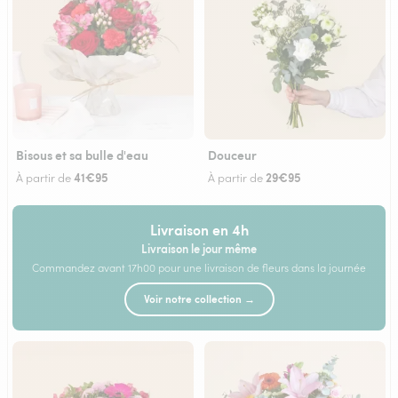
Bisous et sa bulle d'eau
Douceur
41€95
29€95
À partir de
À partir de
Livraison en 4h
Livraison le jour même
Commandez avant 17h00 pour une livraison de fleurs dans la journée
Voir notre collection →