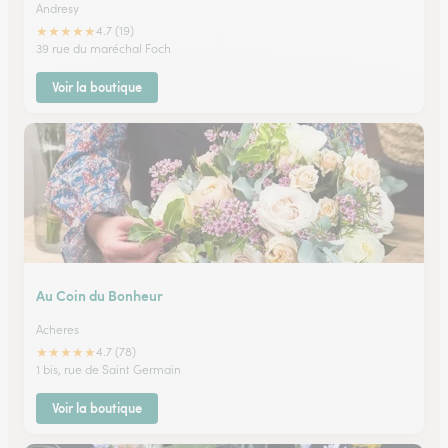
Andresy
★
★
★
★
★
4.7 (19)
39 rue du maréchal Foch
Voir la boutique
Au Coin du Bonheur
Acheres
★
★
★
★
★
4.7 (78)
1 bis, rue de Saint Germain
Voir la boutique