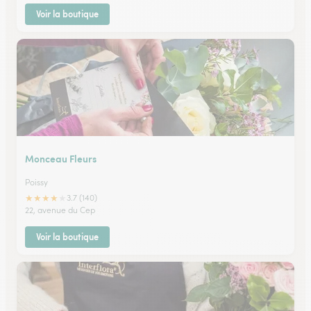
Voir la boutique
Monceau Fleurs
Poissy
★
★
★
★
★
3.7 (140)
22, avenue du Cep
Voir la boutique