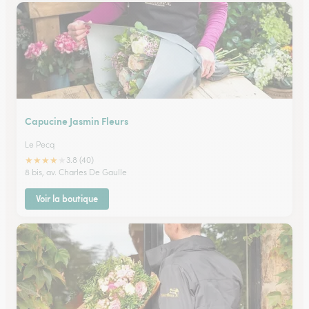
Capucine Jasmin Fleurs
Le Pecq
★
★
★
★
★
3.8 (40)
8 bis, av. Charles De Gaulle
Voir la boutique