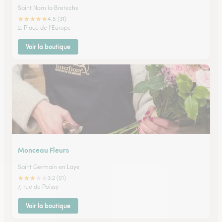
Saint Nom la Breteche
★
★
★
★
★
4.5 (31)
2, Place de l'Europe
Voir la boutique
Monceau Fleurs
Saint Germain en Laye
★
★
★
★
★
3.2 (91)
7, rue de Poissy
Voir la boutique