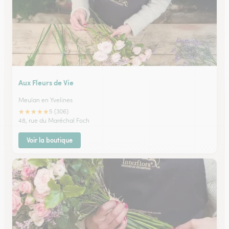
Aux Fleurs de Vie
Meulan en Yvelines
★
★
★
★
★
5 (306)
48, rue du Maréchal Foch
Voir la boutique