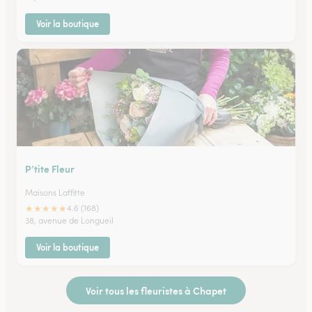
Voir la boutique
P’tite Fleur
Maisons Laffitte
★
★
★
★
★
4.6 (168)
38, avenue de Longueil
Voir la boutique
Voir tous les fleuristes à Chapet