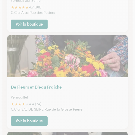
Verneuil Sur Seine
★
★
★
★
★
4.7 (98)
C.Cial Atac Rue des Rosiers
Voir la boutique
De Fleurs et D’eau Fraiche
Vernouillet
★
★
★
★
★
4.4 (24)
C.Cial VAL DE SEINE Rue de la Grosse Pierre
Voir la boutique