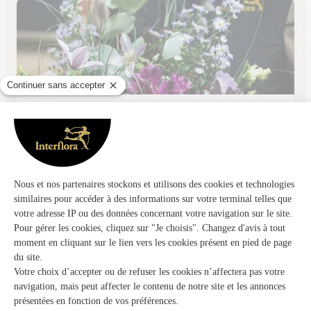
Fleurs de Conflans
Conflans Ste Honorine
★
★
★
★
★
4.7 (127)
5, rue Maurice Berteaux
Voir la boutique