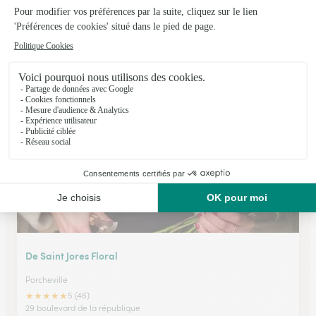
Flore en Scene
Conflans Sainte Honorine
★
★
★
★
★
4.6 (86)
85, avenue Carnot
Voir la boutique
De Saint Jores Floral
Porcheville
★
★
★
★
★
5 (46)
29 boulevard de la république