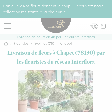
Aller au contenu
Canicule ? Nos fleurs tiennent le coup ! Découvrez notre
collection résistante à la chaleur
ici
Livraison de fleurs en 4h par un fleuriste Interflora
›
Fleuristes
›
Yvelines (78)
›
Chapet
Accueil
Livraison de fleurs à Chapet (78130) par
les fleuristes du réseau Interflora