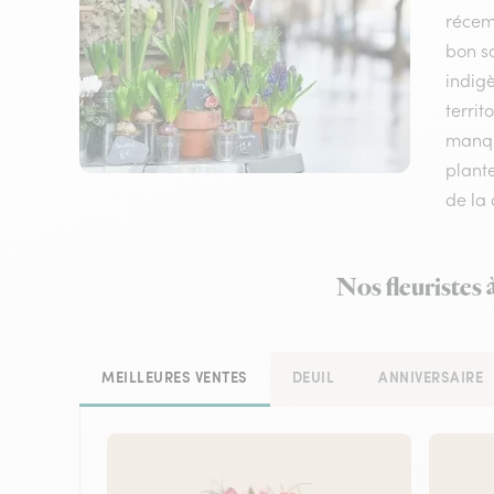
récem
bon sc
indigè
territ
manque
plante
de la 
Nos fleuristes 
MEILLEURES VENTES
DEUIL
ANNIVERSAIRE