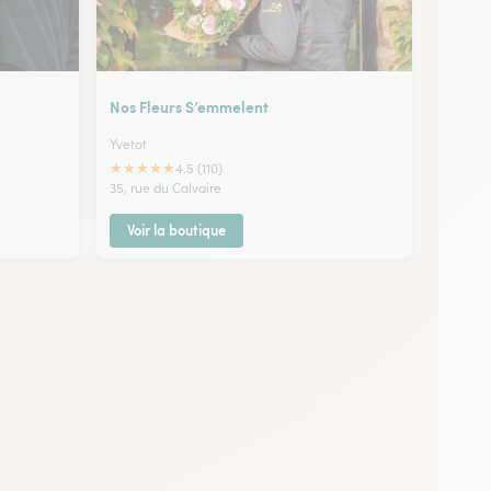
Nos Fleurs S’emmelent
Yvetot
★
★
★
★
★
4.5 (110)
35, rue du Calvaire
Voir la boutique