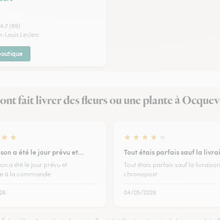
4.7 (89)
n-Louis Leclerc
 boutique
 ont fait livrer des fleurs ou une plante à Ocquev
★
★
★
★
★
★
★
ison a été le jour prévu et…
Tout étais parfais sauf la livr
son a été le jour prévu et
Tout étais parfais sauf la livraison
e à la commande
chronopost
26
04/05/2026