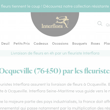
fleurs tiennent le coup ! Découvrez notre collection résistante
Recher
Deuil
Petits Prix
Cadeaux
Occasions
Bouquets
Roses
Pla
Livraison de fleurs en 4h par un fleuriste Interflora
 Ocqueville (76450) par les fleuriste
euristes Interflora assurent la livraison de fleurs à Ocqueville.
ste à Ocqueville. Interflora Seine-Maritime vous guide vers le 
la majeure partie des pays industrialisés, la France doit affro
onnemental qui passe notamment par la multiplication des rése