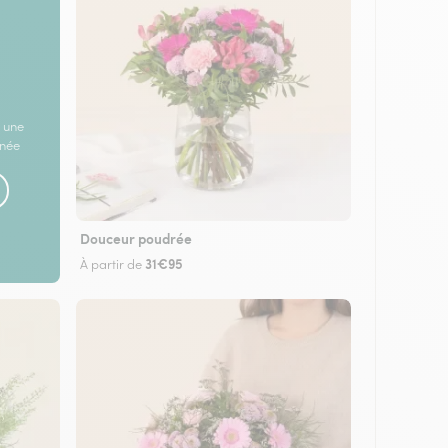
 une
rnée
Douceur poudrée
31€95
À partir de