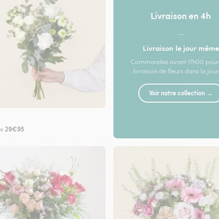
Livraison en 4h
—
Livraison le jour même
Commandez avant 17h00 pour
livraison de fleurs dans la jou
Voir notre collection →
29€95
de