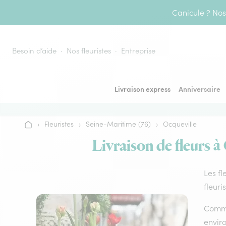
Aller au contenu
Canicule ? Nos 
Besoin d’aide
Nos fleuristes
Entreprise
Livraison express
Anniversaire
›
Fleuristes
›
Seine-Maritime (76)
›
Ocqueville
Accueil
Livraison de fleurs à
Les fl
fleuri
Comme 
envir