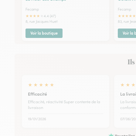
Fecamp
Fecamp
★
★
★
★
★
★
★
★
★
★
4.4 (47)
8, rue Jacques Huet
83, rue Jea
Voir la boutique
Voir la
Ils
★
★
★
★
★
★
★
★
Efficacité
La livra
Efficacité, réactivité Super contente de la
La livrai
livraison
conform
19/01/2026
07/06/20