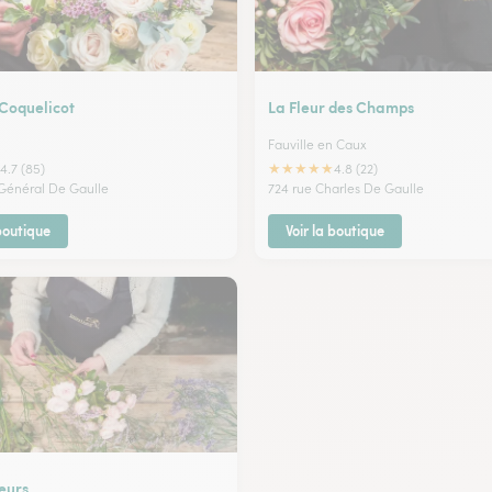
 Coquelicot
La Fleur des Champs
Fauville en Caux
★
★
★
★
★
4.7 (85)
4.8 (22)
 Général De Gaulle
724 rue Charles De Gaulle
 boutique
Voir la boutique
eurs