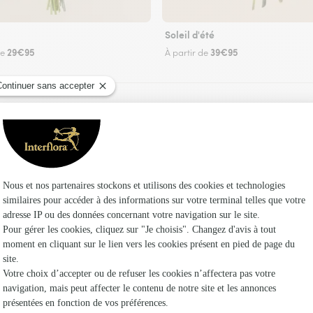
Soleil d'été
29€95
39€95
de
À partir de
Faire livrer des fleurs
un fleuriste Interflora à Ocqueville et dans ses
Les fleur
Fleuristes
Fleuristes