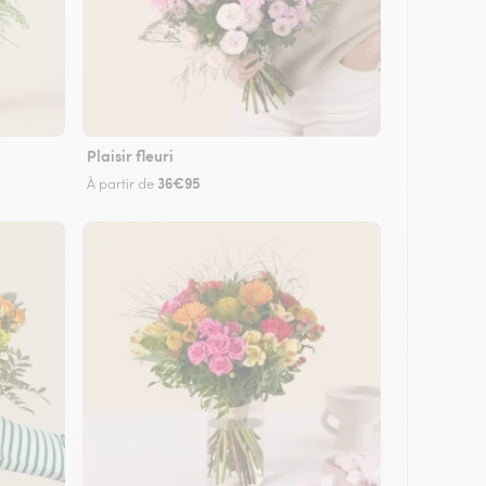
Plaisir fleuri
36€95
À partir de