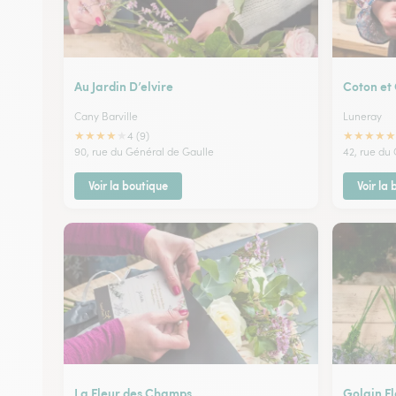
Au Jardin D’elvire
Coton et
Cany Barville
Luneray
★
★
★
★
★
★
★
★
★
★
4 (9)
90, rue du Général de Gaulle
42, rue du
Voir la boutique
Voir la
La Fleur des Champs
Golain Fl