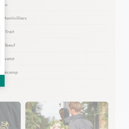
à Eu
à Montivilliers
au Trait
à Elbeuf
à Yvetot
 à Fécamp
 à Buchy
 à Canteleu