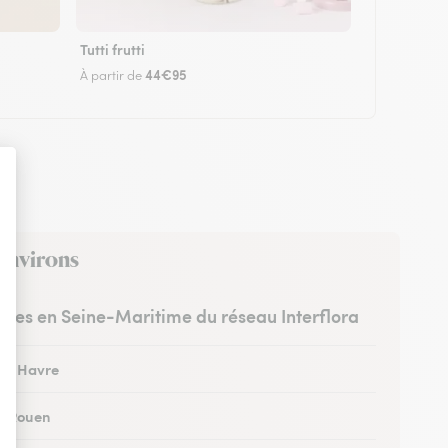
Tutti frutti
44€95
À partir de
 environs
istes en Seine-Maritime du réseau Interflora
 au Havre
 à Rouen