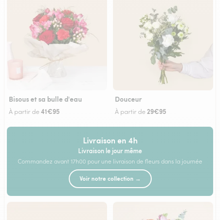
Bisous et sa bulle d'eau
Douceur
41€95
29€95
À partir de
À partir de
Livraison en 4h
Livraison le jour même
Commandez avant 17h00 pour une livraison de fleurs dans la journée
Voir notre collection →