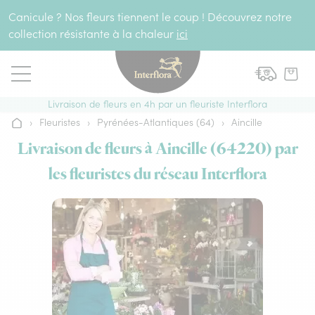
Aller au contenu
Canicule ? Nos fleurs tiennent le coup ! Découvrez notre
collection résistante à la chaleur
ici
Livraison de fleurs en 4h par un fleuriste Interflora
›
Fleuristes
›
Pyrénées-Atlantiques (64)
›
Aincille
Accueil
Livraison de fleurs à Aincille (64220) par
les fleuristes du réseau Interflora