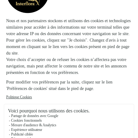
★
★
★
★
★
4.5 (11)
10, rue des Fossés
Voir la boutique
Fleurs et Tendances
Cercy la Tour
68, avenue Louis Coudant
Voir la boutique