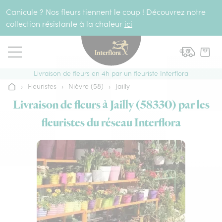
Aller au contenu
Canicule ? Nos fleurs tiennent le coup ! Découvrez notre
collection résistante à la chaleur
ici
Livraison de fleurs en 4h par un fleuriste Interflora
›
Fleuristes
›
Nièvre (58)
›
Jailly
Accueil
Livraison de fleurs à Jailly (58330) par les
fleuristes du réseau Interflora