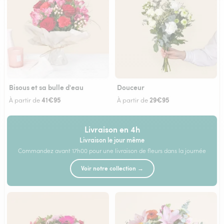
Bisous et sa bulle d'eau
Douceur
41€95
29€95
À partir de
À partir de
Livraison en 4h
Livraison le jour même
Commandez avant 17h00 pour une livraison de fleurs dans la journée
Voir notre collection →