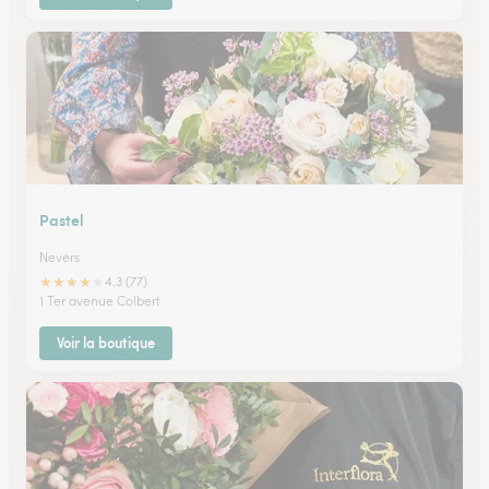
Pastel
Nevers
★
★
★
★
★
4.3 (77)
1 Ter avenue Colbert
Voir la boutique