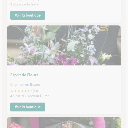
2 place de la halle
Voir la boutique
Esprit de Fleurs
Chatillon en Bazois
★
★
★
★
★
4.7 (41)
42, rue du Docteur Duret
Voir la boutique