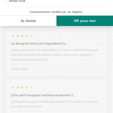
Ils ont fait livrer des fleurs ou une plante à
Jailly
★
★
★
★
★
Le bouquet était joli cependant le…
Le bouquet était joli cependant le livreur a laissé le bouquet
derrière le portail en pleine chaleur sans avoir appelé la
destinataire auparavant
03/06/2026
★
★
★
★
★
Jolie petit bouquet malheureusement 1…
Jolie petit bouquet malheureusement 1 branche au cœur du
bouquet était cassée