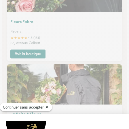
Fleurs Fabre
Nevers
★
★
★
★
★
4.8 (151)
68, avenue Colbert
Voir la boutique
La Boite A Fleurs
Moulins Engilbert