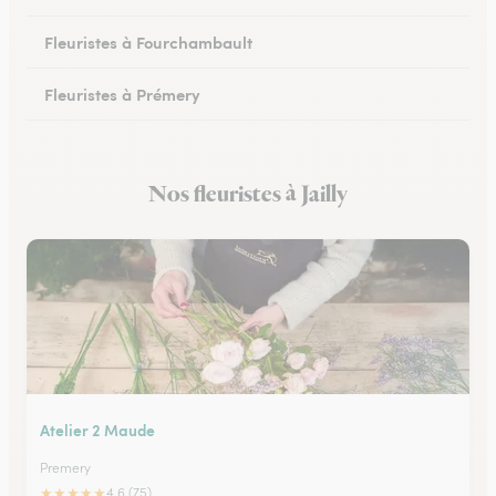
Fleuristes à Fourchambault
Fleuristes à Prémery
Fleuristes à La Charité-sur-Loire
Nos fleuristes à Jailly
Fleuristes à Saint-Parize-le-Châtel
Atelier 2 Maude
Premery
★
★
★
★
★
4.6 (75)