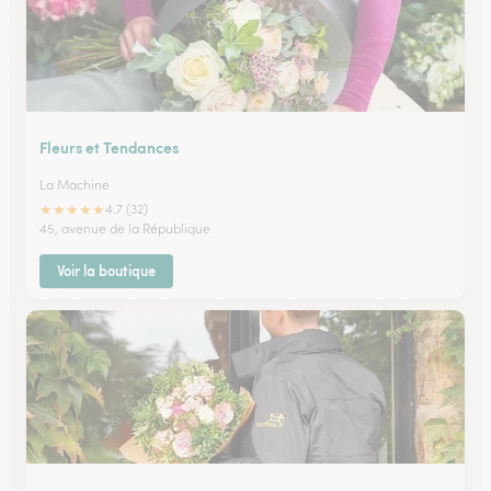
Fleurs et Tendances
La Machine
★
★
★
★
★
4.7 (32)
45, avenue de la République
Voir la boutique