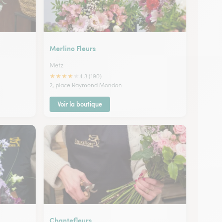
Merlino Fleurs
Metz
★
★
★
★
★
4.3 (190)
2, place Raymond Mondon
Voir la boutique
Chantefleurs