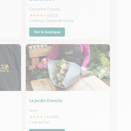
Courcelles Chaussy
★
★
★
★
★
3.8 (23)
7, avenue Charles de Gaulle
Voir la boutique
Le Jardin D’emilie
Verny
★
★
★
★
★
4.2 (89)
1, rue du Fort