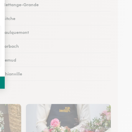
 à Hettange-Grande
à Bitche
 à Faulquemont
 à Forbach
 à Lemud
à Thionville
 à Hayange
à Peltre