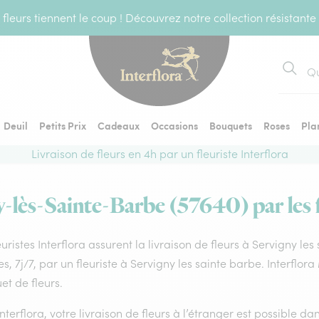
fleurs tiennent le coup ! Découvrez notre collection résistante
Recher
Deuil
Petits Prix
Cadeaux
Occasions
Bouquets
Roses
Pla
Livraison de fleurs en 4h par un fleuriste Interflora
y-lès-Sainte-Barbe (57640) par les f
euristes Interflora assurent la livraison de fleurs à Servigny le
s, 7j/7, par un fleuriste à Servigny les sainte barbe. Interflor
t de fleurs.
nterflora, votre livraison de fleurs à l’étranger est possible 