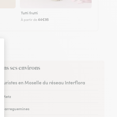
Tutti frutti
44€95
À partir de
dans ses environs
leuristes en Moselle du réseau Interflora
 à Metz
 à Sarreguemines