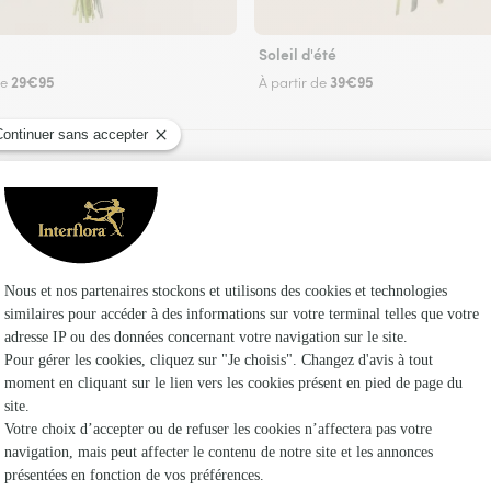
Soleil d'été
29€95
39€95
de
À partir de
Faire livrer des fleurs
iste Interflora à Servigny-lès-Sainte-Barbe et 
Les f
Fleuristes
Fleuristes