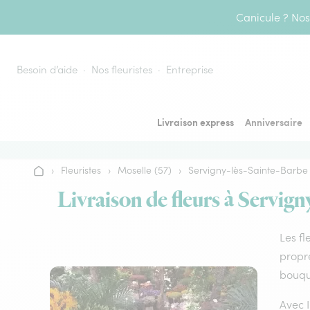
Aller au contenu
Canicule ? Nos 
Besoin d’aide
Nos fleuristes
Entreprise
Livraison express
Anniversaire
›
Fleuristes
›
Moselle (57)
›
Servigny-lès-Sainte-Barbe
Accueil
Livraison de fleurs à Servign
Les fl
propre
bouque
Avec I