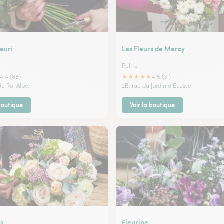
euri
Les Fleurs de Mercy
Peltre
★
★
★
★
★
4.4 (68)
4.5 (31)
du Roi Albert
2B, rue du Jardin d'Ecosse
 boutique
Voir la boutique
es
Fleurine