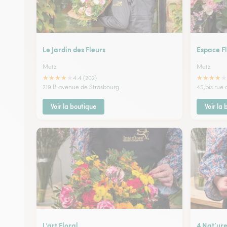
Le Jardin des Fleurs
Espace Fl
Metz
Metz
★
★
★
★
★
★
★
★
★
★
4.4 (202)
219 B avenue de Strasbourg
45,bis rue 
Voir la boutique
Voir la
L’art Floral
4 Nat’ur