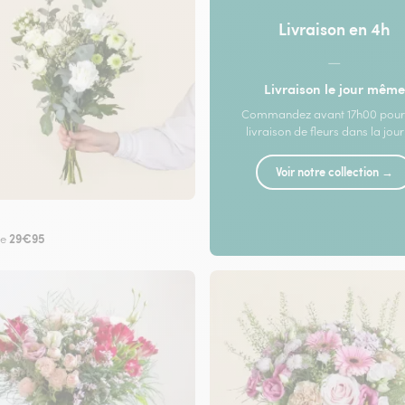
Livraison en 4h
—
Livraison le jour même
Commandez avant 17h00 pour
livraison de fleurs dans la jou
Voir notre collection →
29€95
de