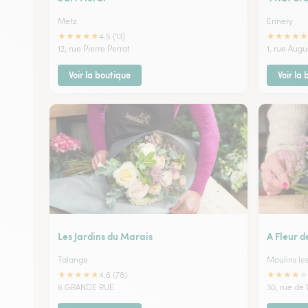
Metz
Ennery
★
★
★
★
★
★
★
★
★
★
4.5 (13)
12, rue Pierre Perrat
1, rue Aug
Voir la boutique
Voir la
Les Jardins du Marais
A Fleur d
Talange
Moulins le
★
★
★
★
★
★
★
★
★
★
4.6 (78)
6 GRANDE RUE
30, rue de