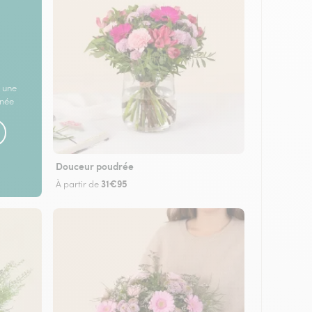
 une
rnée
Douceur poudrée
31€95
À partir de