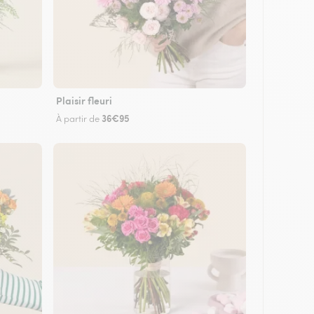
Plaisir fleuri
36€95
À partir de