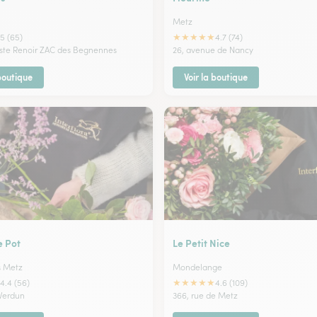
Metz
★
★
★
★
★
5 (65)
4.7 (74)
uste Renoir ZAC des Begnennes
26, avenue de Nancy
 boutique
Voir la boutique
e Pot
Le Petit Nice
s Metz
Mondelange
★
★
★
★
★
4.4 (56)
4.6 (109)
 Verdun
366, rue de Metz