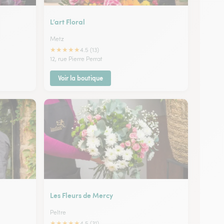
L’art Floral
Metz
★
★
★
★
★
4.5 (13)
12, rue Pierre Perrat
Voir la boutique
Les Fleurs de Mercy
Peltre
★
★
★
★
★
4.5 (31)