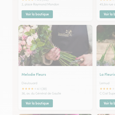
2, place Raymond Mondon
45,bis rue 
Voir la boutique
Voir la
Melodie Fleurs
La Fleuri
Dieulouard
Lemud
★
★
★
★
★
★
★
★
★
★
4.1 (39)
36, av. du Général de Gaulle
C.Cial Sup
Voir la boutique
Voir la