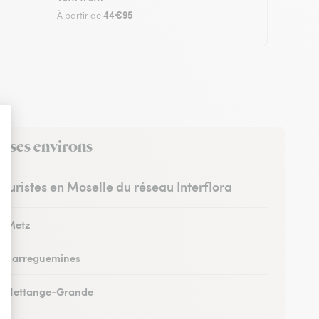
44€95
À partir de
s ses environs
leuristes en Moselle du réseau Interflora
 à Metz
 à Sarreguemines
 à Hettange-Grande