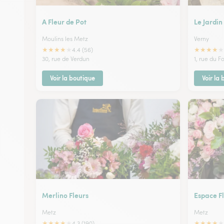
A Fleur de Pot
Le Jardin
Moulins les Metz
Verny
★
★
★
★
★
★
★
★
★
★
4.4 (56)
30, rue de Verdun
1, rue du Fo
Voir la boutique
Voir la
Merlino Fleurs
Espace Fl
Metz
Metz
★
★
★
★
★
★
★
★
★
★
4.3 (190)