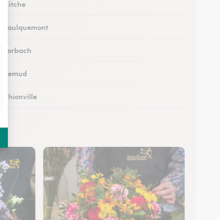
à Bitche
 à Faulquemont
 à Forbach
 à Lemud
à Thionville
 à Hayange
à Peltre