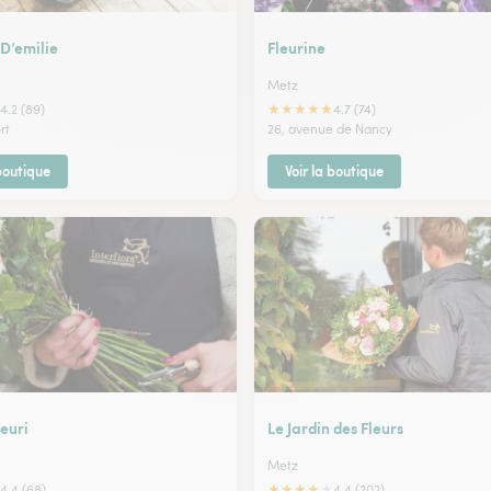
 D’emilie
Fleurine
Metz
★
★
★
★
★
4.2 (89)
4.7 (74)
rt
26, avenue de Nancy
 boutique
Voir la boutique
euri
Le Jardin des Fleurs
Metz
★
★
★
★
★
4.4 (68)
4.4 (202)