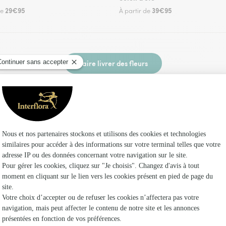
29€95
39€95
de
À partir de
Faire livrer des fleurs
euriste Interflora à Novéant-sur-Moselle et dan
Les f
Fleuristes
Fleuristes
Fleuristes