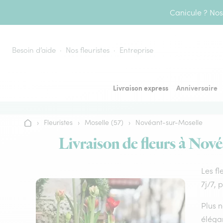
Aller au contenu
Canicule ? Nos 
Besoin d’aide
Nos fleuristes
Entreprise
Livraison express
Anniversaire
›
Fleuristes
›
Moselle (57)
›
Novéant-sur-Moselle
Accueil
Livraison de fleurs à Nové
Les fl
7j/7, 
Plus n
élégan