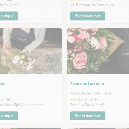
du Roi Albert
219 B avenue de Strasbourg
 boutique
Voir la boutique
ste
Fleurs de Lorraine
Vigneulles les Hattonchatel
★
★
★
★
★
4.4 (16)
4.6 (5)
er U les 5 Epis Route de Metz
Zone "Le Pochy Nord"
 boutique
Voir la boutique