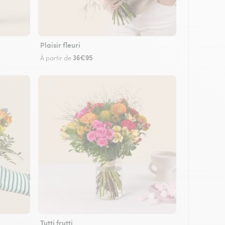
Plaisir fleuri
36€95
À partir de
Tutti frutti