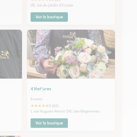
2B, rue du Jardin d'Ecosse
Voir la boutique
4 Nat’ures
Ennery
★
★
★
★
★
5 (65)
1, rue Auguste Renoir ZAC des Begnennes
Voir la boutique