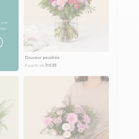
 une
rnée
Douceur poudrée
31€95
À partir de