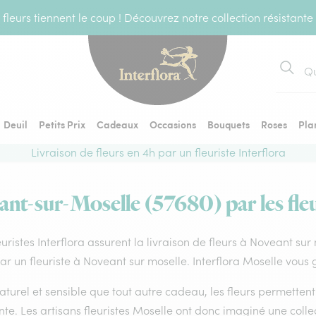
fleurs tiennent le coup ! Découvrez notre collection résistante
Recher
Deuil
Petits Prix
Cadeaux
Occasions
Bouquets
Roses
Pla
Livraison de fleurs en 4h par un fleuriste Interflora
ant-sur-Moselle (57680) par les fleu
euristes Interflora assurent la livraison de fleurs à Noveant su
par un fleuriste à Noveant sur moselle. Interflora Moselle vous 
aturel et sensible que tout autre cadeau, les fleurs permette
te. Les artisans fleuristes Moselle ont donc imaginé une collec