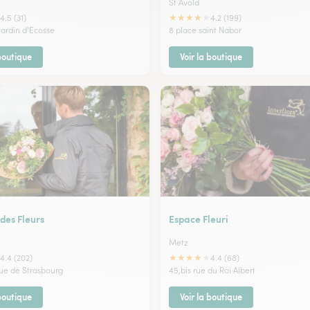
St Avold
★
★
★
★
★
4.5 (31)
4.2 (199)
Jardin d'Ecosse
8 place saint Nabor
 boutique
Voir la boutique
 des Fleurs
Espace Fleuri
Metz
★
★
★
★
★
4.4 (202)
4.4 (68)
ue de Strasbourg
45,bis rue du Roi Albert
 boutique
Voir la boutique