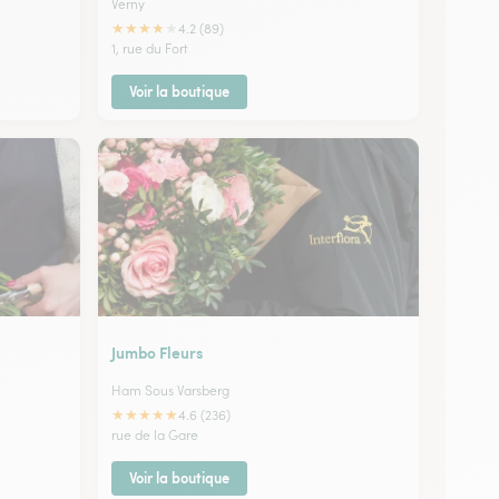
Verny
★
★
★
★
★
4.2 (89)
1, rue du Fort
Voir la boutique
Jumbo Fleurs
Ham Sous Varsberg
★
★
★
★
★
4.6 (236)
rue de la Gare
Voir la boutique