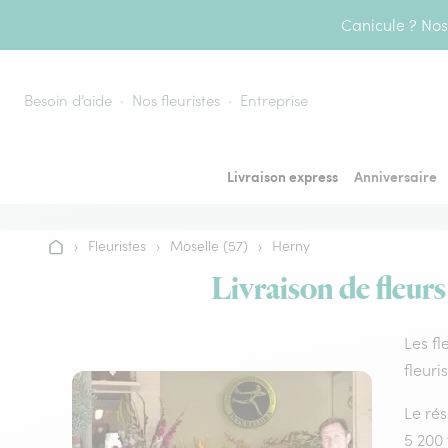
Aller au contenu
Canicule ? Nos 
Besoin d’aide
Nos fleuristes
Entreprise
Livraison express
Anniversaire
›
Fleuristes
›
Moselle (57)
›
Herny
Accueil
Livraison de fleurs
Les fl
fleuri
Le rés
5 200 