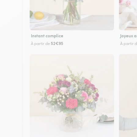
Instant complice
Joyeux a
52€95
À partir de
À partir 