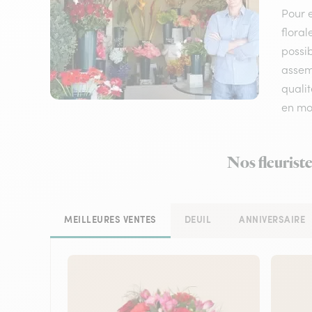
Pour e
floral
possib
assemb
qualit
en mo
Nos fleurist
MEILLEURES VENTES
DEUIL
ANNIVERSAIRE