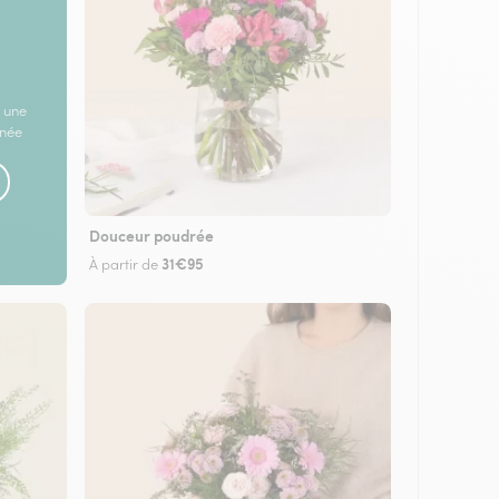
 une
rnée
Douceur poudrée
31€95
À partir de