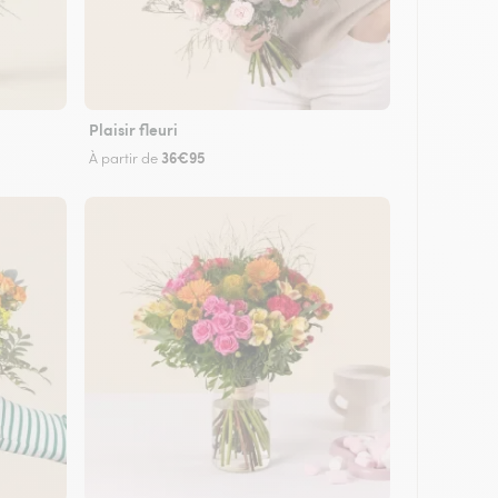
Plaisir fleuri
36€95
À partir de