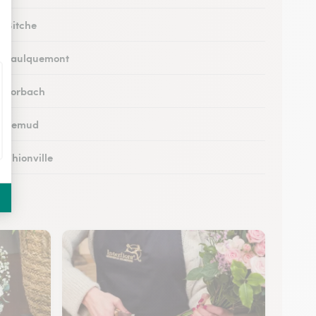
à Bitche
 à Faulquemont
 à Forbach
 à Lemud
à Thionville
 à Hayange
à Peltre