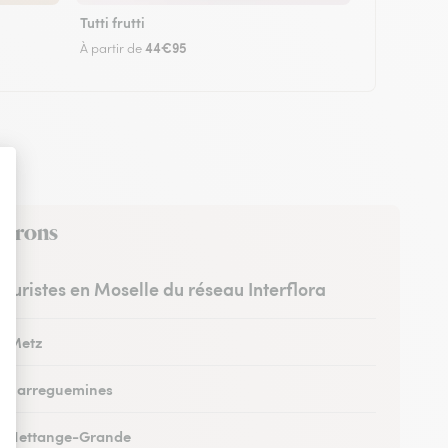
Tutti frutti
44€95
À partir de
nvirons
leuristes en Moselle du réseau Interflora
 à Metz
 à Sarreguemines
 à Hettange-Grande