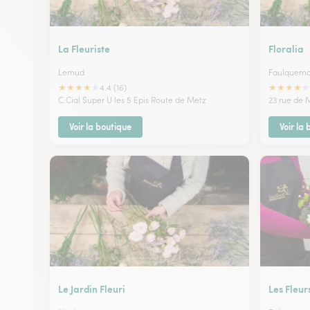
La Fleuriste
Floralia
Lemud
Faulquemo
★
★
★
★
★
★
★
★
★
★
4.4 (16)
C.Cial Super U les 5 Epis Route de Metz
23 rue de 
Voir la boutique
Voir la
Le Jardin Fleuri
Les Fleur