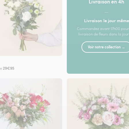
Livraison en 4h
—
Livraison le jour même
Commandez avant 17h00 pour
livraison de fleurs dans la jou
Voir notre collection →
29€95
de