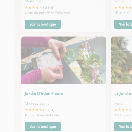
Morhange
Peltre
★
★
★
★
★
★
★
★
★
★
3.8 (49)
4 rue du président Poincarré
2B, rue du 
Voir la boutique
Voir la
Jardin D’eden Fleurs
Le Jardin
Chateau Salins
Metz
★
★
★
★
★
★
★
★
★
★
4.5 (34)
12, rue Maréchal Joffre
219 B aven
Voir la boutique
Voir la