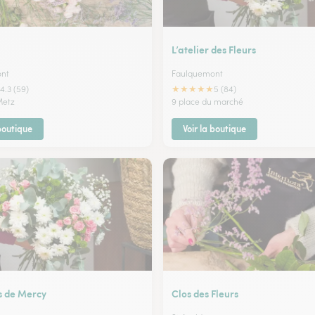
L’atelier des Fleurs
nt
Faulquemont
★
★
★
★
★
4.3 (59)
5 (84)
Metz
9 place du marché
 boutique
Voir la boutique
s de Mercy
Clos des Fleurs