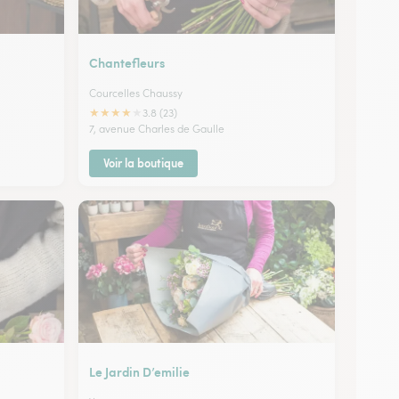
Chantefleurs
Courcelles Chaussy
★
★
★
★
★
3.8 (23)
7, avenue Charles de Gaulle
Voir la boutique
Le Jardin D’emilie