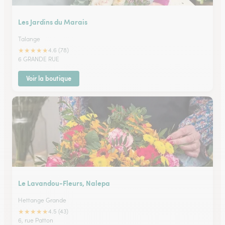
Les Jardins du Marais
Talange
★
★
★
★
★
4.6 (78)
6 GRANDE RUE
Voir la boutique
Le Lavandou-Fleurs, Nalepa
Hettange Grande
★
★
★
★
★
4.5 (43)
6, rue Patton