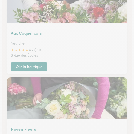
Aux Coquelicots
Neufchef
★
★
★
★
★
4.7 (90)
8 Rue des Écoles
Voir la boutique
Novea Fleurs