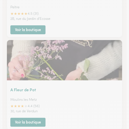
Peltre
★
★
★
★
★
4.5 (31)
2B, rue du Jardin d'Ecosse
Voir la boutique
A Fleur de Pot
Moulins les Metz
★
★
★
★
★
4.4 (56)
30, rue de Verdun
Voir la boutique