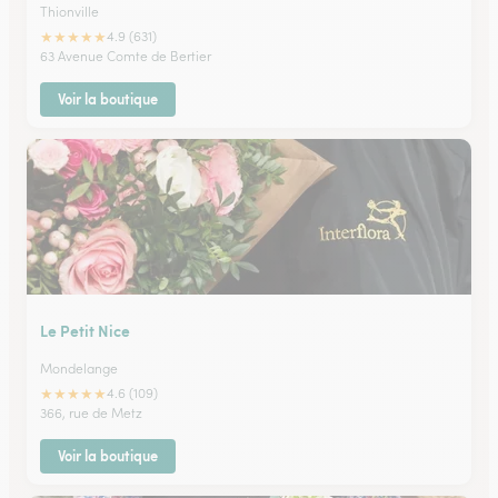
Thionville
★
★
★
★
★
4.9 (631)
63 Avenue Comte de Bertier
Voir la boutique
Le Petit Nice
Mondelange
★
★
★
★
★
4.6 (109)
366, rue de Metz
Voir la boutique