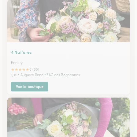
4 Nat’ures
Ennery
★
★
★
★
★
5 (65)
1, rue Auguste Renoir ZAC des Begnennes
Voir la boutique