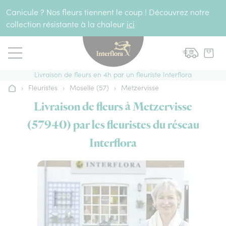
Aller au contenu
Canicule ? Nos fleurs tiennent le coup ! Découvrez notre
collection résistante à la chaleur
ici
Livraison de fleurs en 4h par un fleuriste Interflora
›
Fleuristes
›
Moselle (57)
›
Metzervisse
Accueil
Livraison de fleurs à Metzervisse
(57940) par les fleuristes du réseau
Interflora