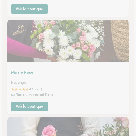
Voir la boutique
Marie Rose
Hayange
★
★
★
★
★
4.5 (98)
53 Rue du Maréchal Foch
Voir la boutique