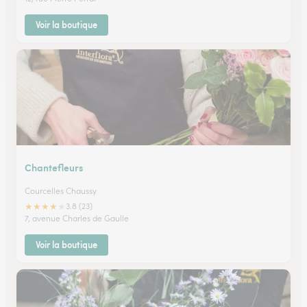
Voir la boutique
Chantefleurs
Courcelles Chaussy
★
★
★
★
★
3.8 (23)
7, avenue Charles de Gaulle
Voir la boutique