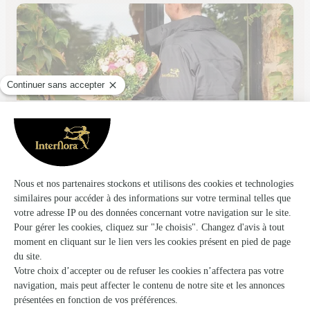
Le Jardin des Fleurs
Metz
★
★
★
★
★
4.4 (202)
219 B avenue de Strasbourg
Voir la boutique