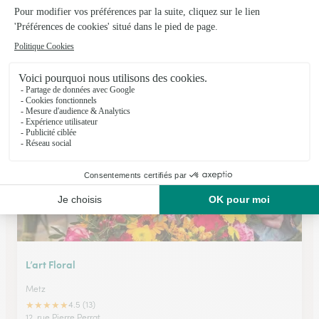
Merlino Fleurs
Metz
★
★
★
★
★
4.3 (190)
2, place Raymond Mondon
Voir la boutique
L’art Floral
Metz
★
★
★
★
★
4.5 (13)
12, rue Pierre Perrat