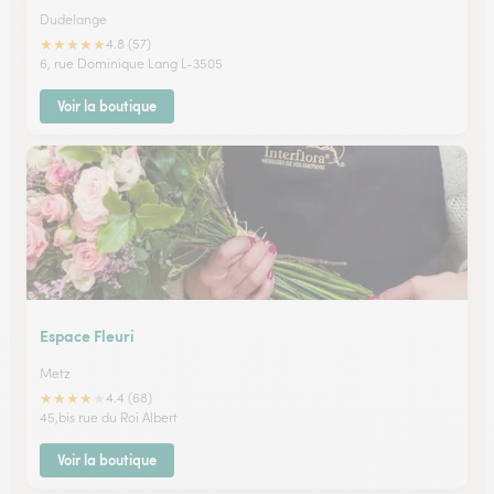
Dudelange
★
★
★
★
★
4.8 (57)
6, rue Dominique Lang L-3505
Voir la boutique
Espace Fleuri
Metz
★
★
★
★
★
4.4 (68)
45,bis rue du Roi Albert
Voir la boutique