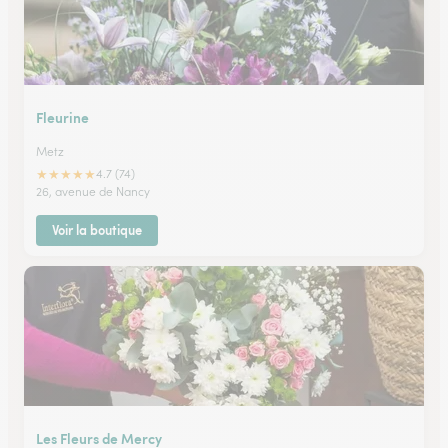
Fleurine
Metz
★
★
★
★
★
4.7 (74)
26, avenue de Nancy
Voir la boutique
Les Fleurs de Mercy