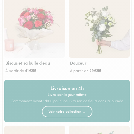
Bisous et sa bulle d'eau
Douceur
41€95
29€95
À partir de
À partir de
Livraison en 4h
Livraison le jour même
Commandez avant 17h00 pour une livraison de fleurs dans la journée
Voir notre collection →