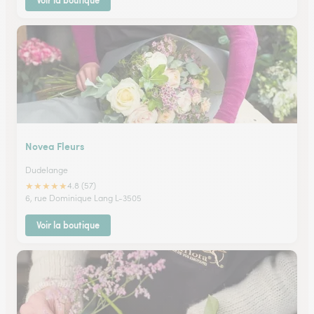
Voir la boutique
Novea Fleurs
Dudelange
★
★
★
★
★
4.8 (57)
6, rue Dominique Lang L-3505
Voir la boutique