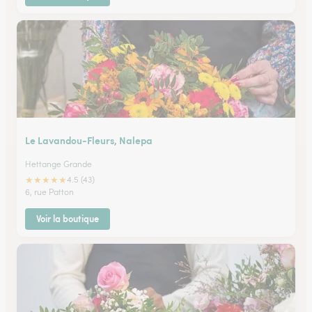
Le Lavandou-Fleurs, Nalepa
Hettange Grande
★
★
★
★
★
4.5 (43)
6, rue Patton
Voir la boutique