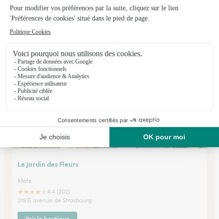
Fleurine
Metz
★
★
★
★
★
4.7 (74)
26, avenue de Nancy
Voir la boutique
Le Jardin des Fleurs
Metz
★
★
★
★
★
4.4 (202)
219 B avenue de Strasbourg