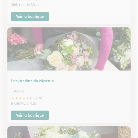
366, rue de Metz
Voir la boutique
Les Jardins du Marais
Talange
★
★
★
★
★
4.6 (78)
6 GRANDE RUE
Voir la boutique