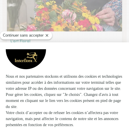
L’art Floral
Metz
★
★
★
★
★
4.5 (13)
12, rue Pierre Perrat
Voir la boutique