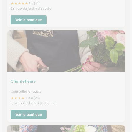
★
★
★
★
★
4.5 (31)
2B, rue du Jardin d'Ecosse
Voir la boutique
Chantefleurs
Courcelles Chaussy
★
★
★
★
★
3.8 (23)
7, avenue Charles de Gaulle
Voir la boutique