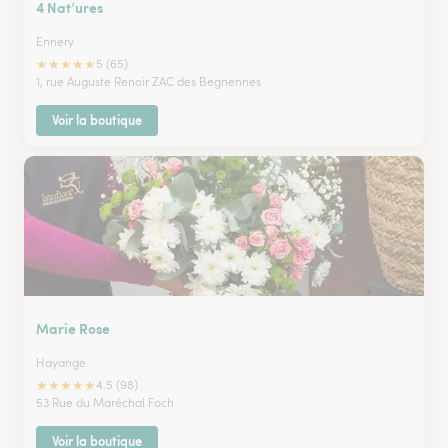
4 Nat’ures
Ennery
★
★
★
★
★
5 (65)
1, rue Auguste Renoir ZAC des Begnennes
Voir la boutique
Marie Rose
Hayange
★
★
★
★
★
4.5 (98)
53 Rue du Maréchal Foch
Voir la boutique