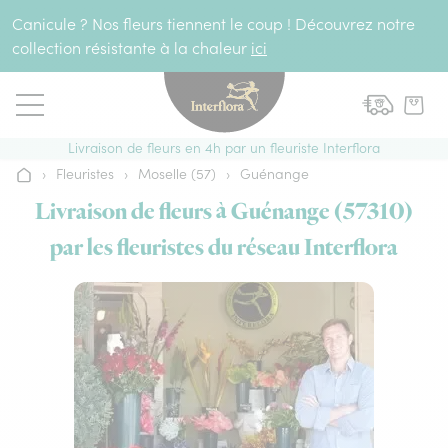
Aller au contenu
Canicule ? Nos fleurs tiennent le coup ! Découvrez notre
collection résistante à la chaleur
ici
Livraison de fleurs en 4h par un fleuriste Interflora
›
Fleuristes
›
Moselle (57)
›
Guénange
Accueil
Livraison de fleurs à Guénange (57310)
par les fleuristes du réseau Interflora