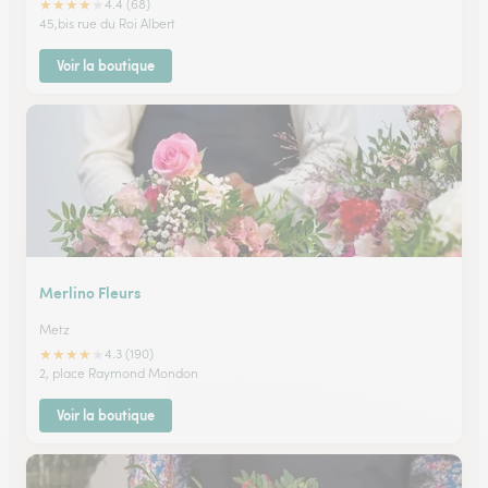
★
★
★
★
★
4.4 (68)
45,bis rue du Roi Albert
Voir la boutique
Merlino Fleurs
Metz
★
★
★
★
★
4.3 (190)
2, place Raymond Mondon
Voir la boutique