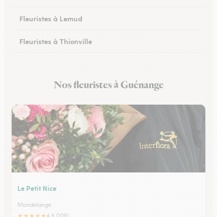
Fleuristes à Lemud
Fleuristes à Thionville
Fleuristes à Hayange
Nos fleuristes à Guénange
Fleuristes à Peltre
Le Petit Nice
Mondelange
★
★
★
★
★
4.6 (109)