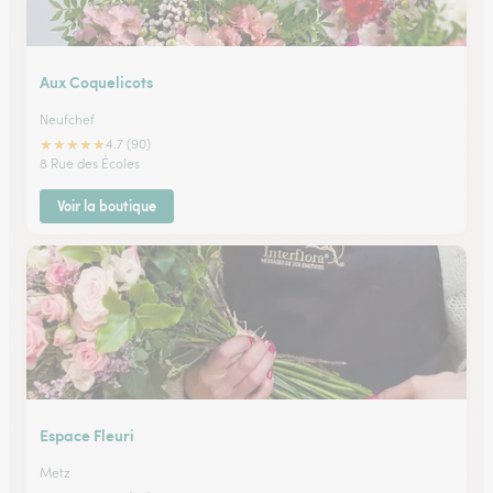
Aux Coquelicots
Neufchef
★
★
★
★
★
4.7 (90)
8 Rue des Écoles
Voir la boutique
Espace Fleuri
Metz