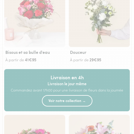
Bisous et sa bulle d'eau
Douceur
41€95
29€95
À partir de
À partir de
Livraison en 4h
Livraison le jour même
Commandez avant 17h00 pour une livraison de fleurs dans la journée
Voir notre collection →