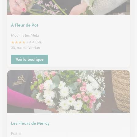
A Fleur de Pot
Moulins les Metz
★
★
★
★
★
4.4 (56)
30, rue de Verdun
Voir la boutique
Les Fleurs de Mercy
Peltre