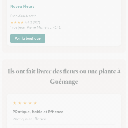
Novea Fleurs
Esch-Sur-Alzette
★
★
★
★
★
4.2 (107)
1 rue Jean-Pierre Michels L-4243,
Voir la boutique
Ils ont fait livrer des fleurs ou une plante à
Guénange
★
★
★
★
★
PRatique, fiable et Efficace.
PRatique et Efficace.