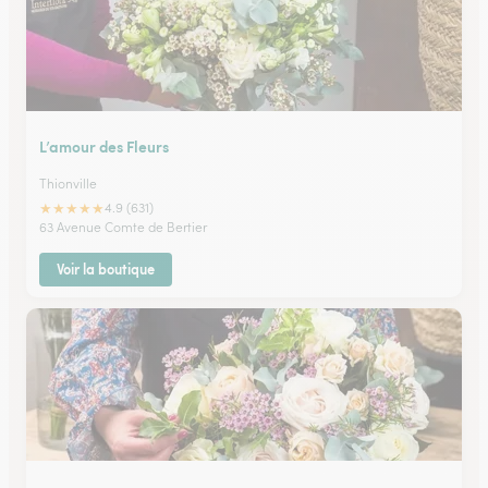
L’amour des Fleurs
Thionville
★
★
★
★
★
4.9 (631)
63 Avenue Comte de Bertier
Voir la boutique