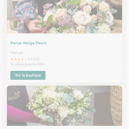
Perce-Neige Fleurs
Villerupt
★
★
★
★
★
4.3 (53)
14, place Jeanne-d'Arc
Voir la boutique