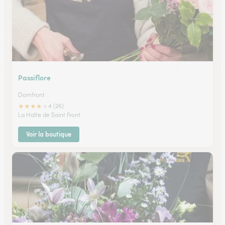
Passiflore
Domfront
★
★
★
★
★
4 (26)
La Halte de Saint Front
Voir la boutique