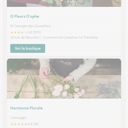
O Fleurs D’ophe
St Georges des Groseillers
★
★
★
★
★
3.8 (1213)
24 rue de Neuville C. Commercial Carrefour Le Tremblay
Voir la boutique
Harmonie Florale
Carrouges
★
★
★
★
★
4.8 (19)