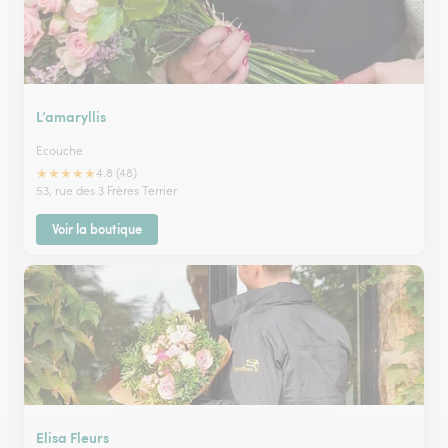
L’amaryllis
Ecouche
★
★
★
★
★
4.8 (48)
53, rue des 3 Frères Terrier
Voir la boutique
Elisa Fleurs