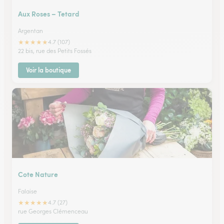
Aux Roses – Tetard
Argentan
★
★
★
★
★
4.7 (107)
22 bis, rue des Petits Fossés
Voir la boutique
Cote Nature
Falaise
★
★
★
★
★
4.7 (27)
rue Georges Clémenceau