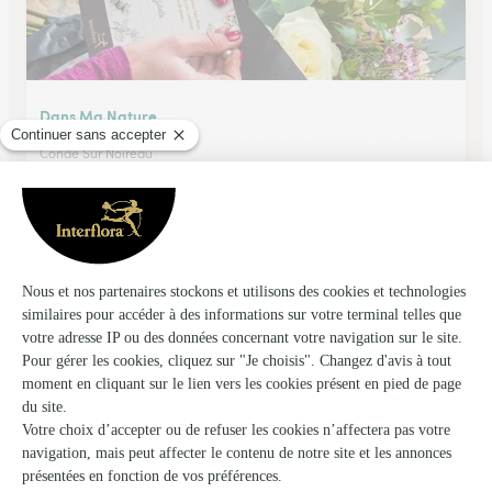
Dans Ma Nature …
Conde Sur Noireau
15, rue du Vieux Chateau
Voir la boutique
L’amaryllis
Argentan