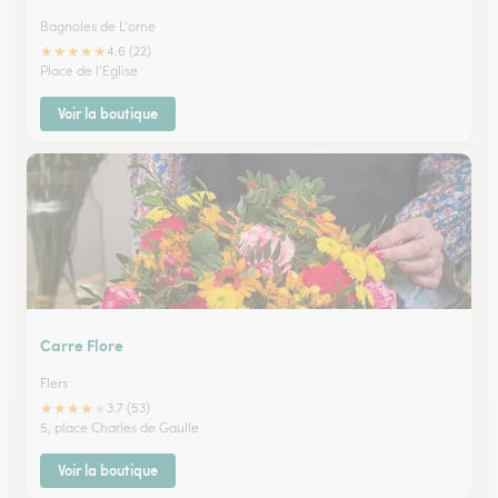
Bagnoles de L'orne
★
★
★
★
★
4.6 (22)
Place de l'Eglise
Voir la boutique
Carre Flore
Flers
★
★
★
★
★
3.7 (53)
5, place Charles de Gaulle
Voir la boutique