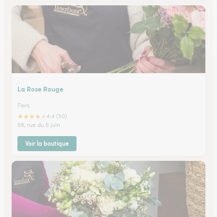
La Rose Rouge
Flers
★
★
★
★
★
4.4 (50)
68, rue du 6 juin
Voir la boutique