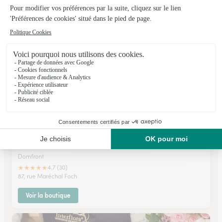
★
★
★
★
★
4.9 (33)
29 avenue de la 2° division blindée
Voir la boutique
Aux Floralies
Domfront
★
★
★
★
★
4.7 (30)
87, rue Maréchal Foch
Voir la boutique