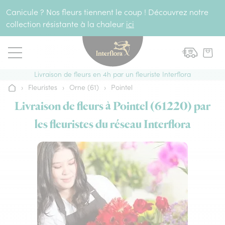
Aller au contenu
Canicule ? Nos fleurs tiennent le coup ! Découvrez notre
collection résistante à la chaleur
ici
Livraison de fleurs en 4h par un fleuriste Interflora
›
Fleuristes
›
Orne (61)
›
Pointel
Accueil
Livraison de fleurs à Pointel (61220) par
les fleuristes du réseau Interflora