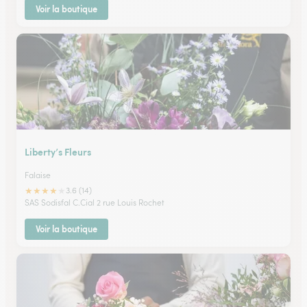
Voir la boutique
Liberty’s Fleurs
Falaise
★
★
★
★
★
3.6 (14)
SAS Sodisfal C.Cial 2 rue Louis Rochet
Voir la boutique