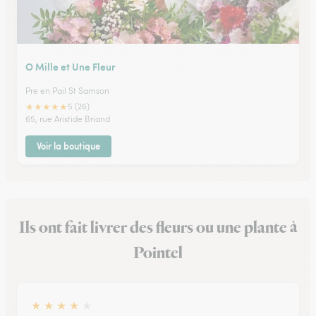
O Mille et Une Fleur
Pre en Pail St Samson
★
★
★
★
★
5 (26)
65, rue Aristide Briand
Voir la boutique
Ils ont fait livrer des fleurs ou une plante à
Pointel
★
★
★
★
★