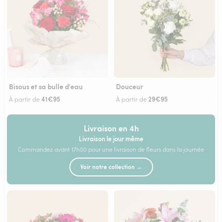
Bisous et sa bulle d'eau
Douceur
41€95
29€95
À partir de
À partir de
Livraison en 4h
Livraison le jour même
Commandez avant 17h00 pour une livraison de fleurs dans la journée
Voir notre collection →